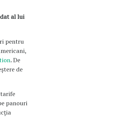
at al lui
ri pentru
americani,
tion
. De
eștere de
tarife
pe panouri
ucția