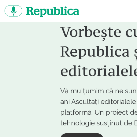
Sari
la
continut
Vorbește c
Republica ș
editorialel
Vă mulțumim că ne sunte
ani Ascultați editorialel
platformă. Un proiect de
tehnologie susținut d