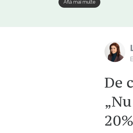
Află mai multe
E
De 
„Nu 
20% 