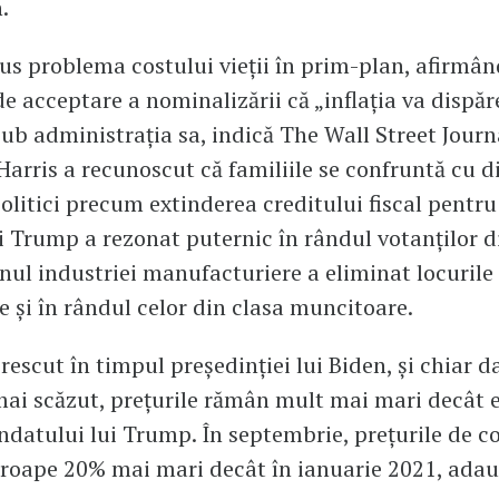
.
s problema costului vieții în prim-plan, afirmân
de acceptare a nominalizării că „inflația va dispăr
ub administrația sa, indică The Wall Street Journ
Harris a recunoscut că familiile se confruntă cu dif
olitici precum extinderea creditului fiscal pentru 
i Trump a rezonat puternic în rândul votanților d
nul industriei manufacturiere a eliminat locuril
te și în rândul celor din clasa muncitoare.
crescut în timpul președinției lui Biden, și chiar 
 mai scăzut, prețurile rămân mult mai mari decât 
ndatului lui Trump. În septembrie, prețurile de 
roape 20% mai mari decât în ianuarie 2021, ada