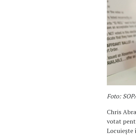
Foto: SOPA
Chris Abra
votat pent
Locuiește î