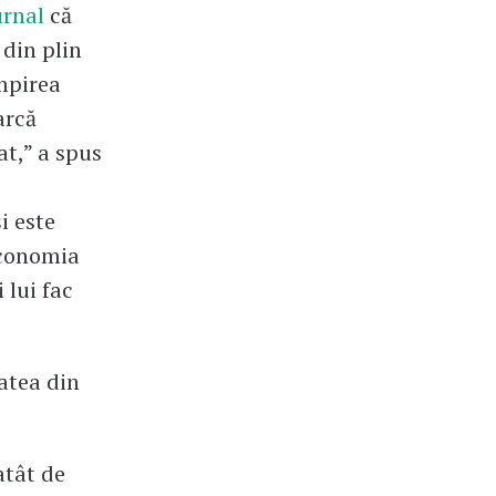
urnal
că
 din plin
mpirea
arcă
at,” a spus
i este
economia
 lui fac
tatea din
atât de