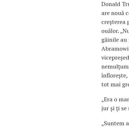
Donald Tr
are nouă co
creșterea 
ouălor. „N
găinile au
Abramowicz
vicepreșed
nemulțumit
înflorește,
tot mai gre
„Era o man
jur și ți s
„Suntem at