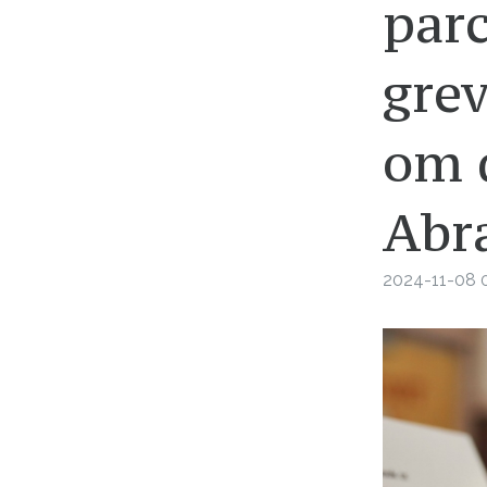
parc
grev
om d
Abr
2024-11-08 0