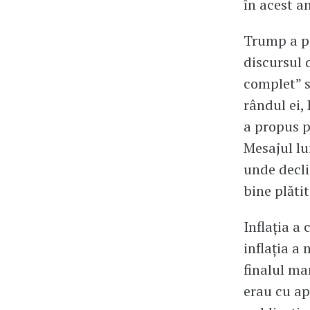
în acest an
Trump a pu
discursul 
complet” s
rândul ei, 
a propus p
Mesajul lu
unde decli
bine plăti
Inflația a 
inflația a
finalul ma
erau cu ap