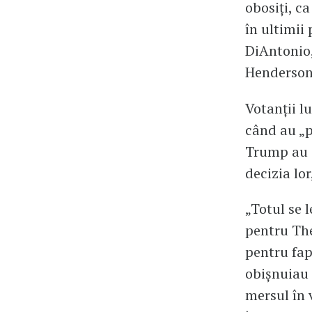
obosiți, c
în ultimii
DiAntonio, 
Henderson,
Votanții l
când au „p
Trump au s
decizia lor
„Totul se 
pentru The
pentru fap
obișnuiau 
mersul în 