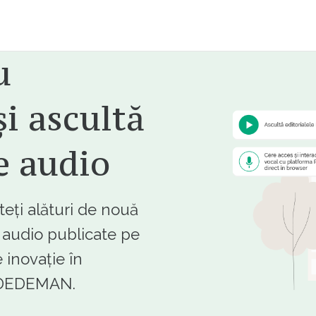
u
i ascultă
e audio
ți alături de nouă
e audio publicate pe
 inovație în
e DEDEMAN.