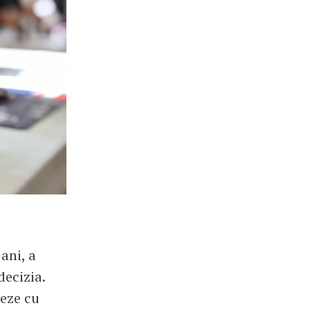
ani, a
decizia.
teze cu