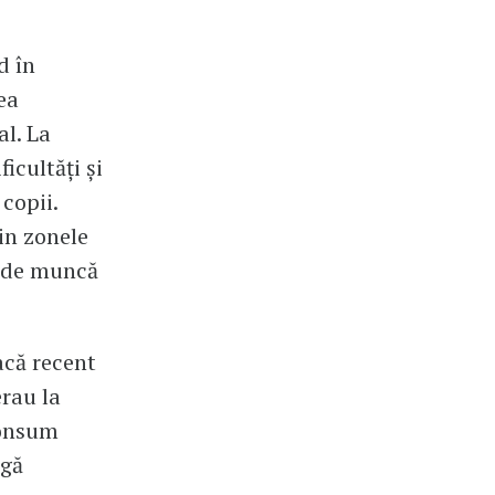
d în
ea
al. La
icultăți și
copii.
in zonele
e de muncă
dacă recent
erau la
consum
ugă