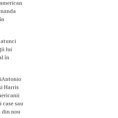
i american
 Amanda
în
 atunci
i lui
l în
 DiAntonio
i Harris
mericanii
i case sau
i din nou