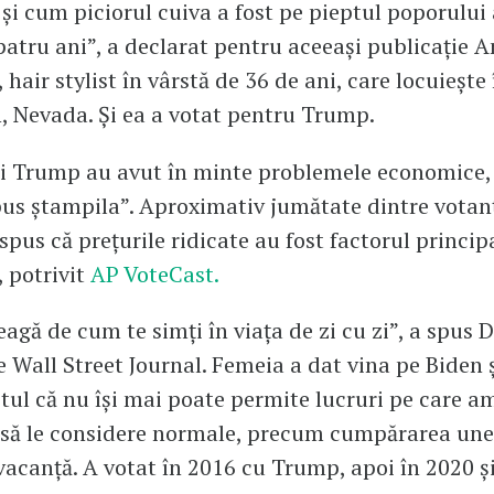
a și cum piciorul cuiva a fost pe pieptul poporulu
 patru ani”, a declarat pentru aceeași publicație
hair stylist în vârstă de 36 de ani, care locuiește 
 Nevada. Și ea a votat pentru Trump.
ui Trump au avut în minte problemele economice,
us ștampila”. Aproximativ jumătate dintre votanți
pus că prețurile ridicate au fost factorul principa
, potrivit
AP VoteCast.
leagă de cum te simți în viața de zi cu zi”, a spus
 Wall Street Journal. Femeia a dat vina pe Biden ș
tul că nu își mai poate permite lucruri pe care a
să le considere normale, precum cumpărarea une
vacanță. A votat în 2016 cu Trump, apoi în 2020 ș