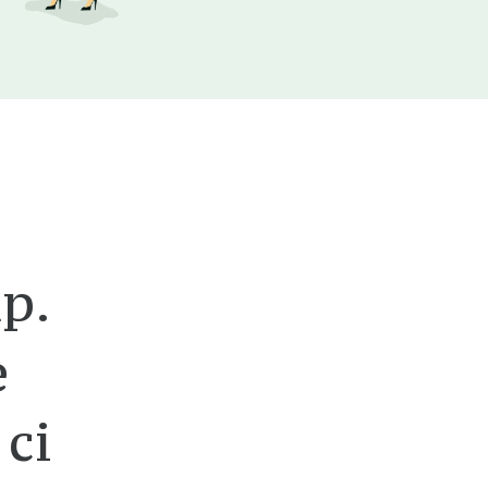
p.
e
 ci