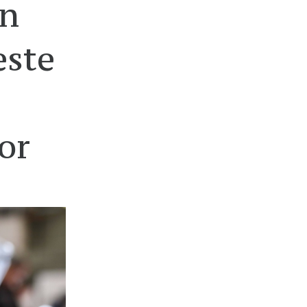
în
este
or