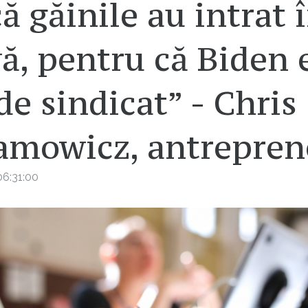
ă găinile au intrat 
ă, pentru că Biden 
e sindicat” - Chris
amowicz, antrepren
6:31:00