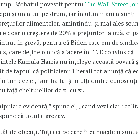
ump. Bărbatul povestit pentru
The Wall Street Jo
pii și un altul pe drum, iar în ultimii ani a simțit
prețurilor alimentelor, amintindu-și mai ales scu
u e doar o creștere de 20% a prețurilor la ouă, ci p
 intrat în grevă, pentru că Biden este om de sindic
, care deține o mică afacere în IT. E convins că
intele Kamala Harris nu înțelege această povară ș
 de faptul că politicienii liberali tot anunță că 
 în timp ce el, familia lui și mulți dintre cunoscuții
u față cheltuielilor de zi cu zi.
ipulare evidentă,” spune el, „când vezi clar reali
e spune că totul e grozav.”
ât de obosiți. Toți cei pe care îi cunoaștem sunt 