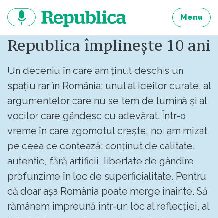
Sari
la
Menu
continut
Republica împlinește 10 ani
Un deceniu în care am ținut deschis un
spațiu rar în România: unul al ideilor curate, al
argumentelor care nu se tem de lumină și al
vocilor care gândesc cu adevărat. Într-o
vreme în care zgomotul crește, noi am mizat
pe ceea ce contează: conținut de calitate,
autentic, fără artificii, libertate de gândire,
profunzime în loc de superficialitate. Pentru
că doar așa România poate merge înainte. Să
rămânem împreună într-un loc al reflecției, al