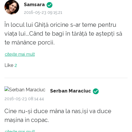
stiinta liber pentru a putea fi eliminat
Samsara
fizic mai usor. Parerea mea ca a
2016-05-23 09:15:21
,,sponsorizat,, multi , foarte multi
În locul lui Ghiţă oricine s-ar teme pentru
indivizi ce-si zic ,,politicieni,, !
viaţa lui...Când te bagi în tărâţă te aştepţi să
te mănânce porcii.
citește mai mult
Like
2
Serban Maraciuc
2016-05-23 08:14:44
Cine nu-şi duce mâna la nas,işi va duce
maşina in copac.
citește mai mult