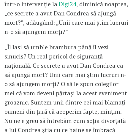
într-o intervenție la
Digi24
, diminică noaptea,
„ce secrete a avut Dan Condrea să ajungă
mort?”, adăugând: „Unii care mai știm lucruri
n-o să ajungem morți?”
„Îl lasi să umble brambura până îl vezi
sinucis? Un real pericol de siguranță
națională. Ce secrete a avut Dan Condrea ca
să ajungă mort? Unii care mai știm lucruri n-
o să ajungem morți? O să le spun colegilor
mei că vom deveni părtași la acest eveniment
groaznic. Suntem unii dintre cei mai blamați
oameni din țară că acoperim fapte, mințim.
Nu ne e greu să întrebăm cum soția divorțată
a lui Condrea știa cu ce haine se îmbracă