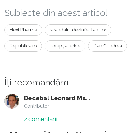
Subiecte din acest articol
Hexi Pharma
scandalul dezinfectanților
Republica.ro
corupția ucide
Dan Condrea
Îți recomandăm
Decebal Leonard Marin
Contributor
2
comentarii