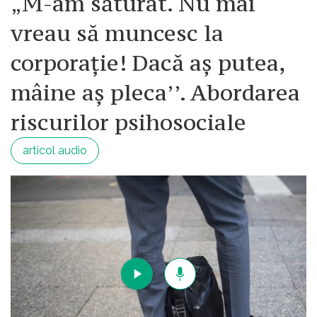
„M-am săturat. Nu mai
vreau să muncesc la
corporație! Dacă aș putea,
mâine aș pleca’’. Abordarea
riscurilor psihosociale
articol audio