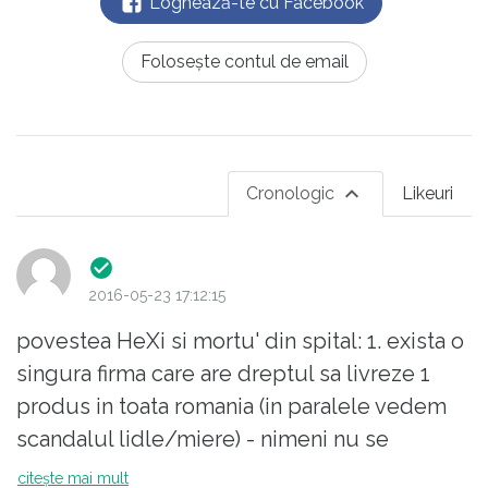
Loghează-te cu Facebook
Folosește contul de email
Cronologic
Likeuri
2016-05-23 17:12:15
povestea HeXi si mortu' din spital: 1. exista o
singura firma care are dreptul sa livreze 1
produs in toata romania (in paralele vedem
scandalul lidle/miere) - nimeni nu se
sesizeaza (nici macar pe internet :) ) 2. exista
citește mai mult