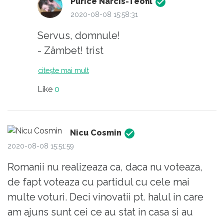
Purice Narcis-Teofil
2020-08-08 15:58:31
Servus, domnule!
- Zâmbet! trist
citește mai mult
Like
0
Nicu Cosmin
2020-08-08 15:51:59
Romanii nu realizeaza ca, daca nu voteaza,
de fapt voteaza cu partidul cu cele mai
multe voturi. Deci vinovatii pt. halul in care
am ajuns sunt cei ce au stat in casa si au