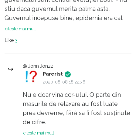
să descălecăm de pe cai mari și să
stiu daca guvernul merita palma asta.
devenim mai realiști ... Ăștia sunt
Guvernul incepuse bine, epidemia era cat
românii, aceste este nivelul mediu al
de cat sub control la inceput, pana si-au
citește mai mult
caracterului românului. Cum spunea
bagat coada PSD si CCR.
regele Carol I în jur de 1880 intr-un
Like
3
interviu (citez din memorie) " Romanii
sunt tot ce vreti, adica primitori,
saritori, destepti ..... dar n-au caracter
@ Jonn Jonzz
Parerist
domnule!"
2020-08-08 18:22:36
Nu e doar vina ccr-ului. O parte din
masurile de relaxare au fost luate
prea devreme, fără sa fi fost susținute
de cifre.
Iar ccr-ul (aka psd-ul) a speculat
citește mai mult