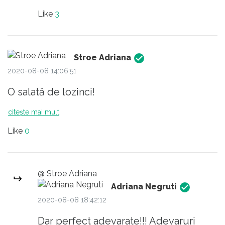
gafele făcute de guvern. Din păcate
Like
3
pe de o parte avem gașca PSD
condusa de cinism și gașca
guvernamentala incompetenta (chiar
Stroe Adriana
dacă poate de buna credință) , care
2020-08-08 14:06:51
le-a tot ridicat mingi la fileu...
O salată de lozinci!
OK, unii au fost și mai incompetenți,
gen licuriciul de peste garla :D
citește mai mult
Like
0
@ Stroe Adriana
Adriana Negruti
2020-08-08 18:42:12
Dar perfect adevarate!!! Adevaruri