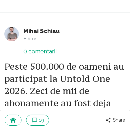
Mihai Schiau
Editor
0
comentarii
Peste 500.000 de oameni au
participat la Untold One
2026. Zeci de mii de
abonamente au fost deja
vândute pentru următoarea
19
Share
ediție a festivalului