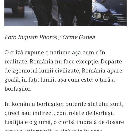
Foto Inquam Photos / Octav Ganea
O criză expune o națiune așa cum e în
realitate. România nu face excepție. Departe
de zgomotul lumii civilizate, România apare
goală, în fața lumii, așa cum este: o țară a
borfașilor.
În România borfașilor, puterile statului sunt,
direct sau indirect, controlate de borfași.
Justiția e o glumă, o ciorbă imorală de dosare
servite, intervenții și ticăloșie în care