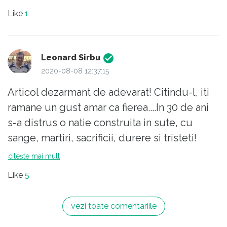
rău.
vehementa batjocurei PSD-iste de
Like
1
parca e un guvern captiv pus acolo sa
se faca pur si simplu ca se afla in
treaba, dar, in esenta e pe post de sac
Leonard Sirbu
de box pentru toti golanii care se dau
2020-08-08 12:37:15
cu dintii in el!!!! E greu sa crezi in acest
Articol dezarmant de adevarat! Citindu-l, iti
guvern. Mie mi se par pur si simplu
ramane un gust amar ca fierea....In 30 de ani
ADORMITI, parca li s-au dat niste
s-a distrus o natie construita in sute, cu
droguri care-i fac sa para dintr-un film
sange, martiri, sacrificii, durere si tristeti!
absurd. Oare stiu ceva si nu ne
Romania a ajuns o tara de epigoni....
citește mai mult
spun???!!!!
Like
5
vezi toate comentariile