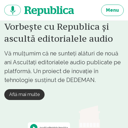
Sari
la
Menu
continut
Vorbește cu Republica și
ascultă editorialele audio
Vă mulțumim că ne sunteți alături de nouă
ani Ascultați editorialele audio publicate pe
platformă. Un proiect de inovație în
tehnologie susținut de DEDEMAN.
Află mai multe