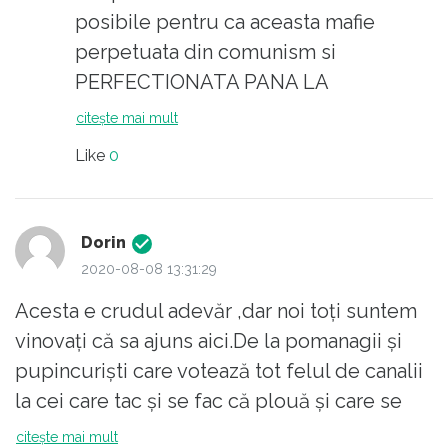
posibile pentru ca aceasta mafie
perpetuata din comunism si
PERFECTIONATA PANA LA
MONSTRUOZITATE dupa '89 stie ce
citește mai mult
marfa proasta e poporul roman, mai
Like
0
ales abrutizat de comunismul care a
dezvoltat deprinderea de a munci
putin si prost ca leafa mergea, iar
Dorin
simtul civic a fost redus la zero....Asa
2020-08-08 13:31:29
ca aceasta mafie monstruoasa isi bate
Acesta e crudul adevăr ,dar noi toți suntem
joc fara nici-o rusine de masa amorfa
vinovați că sa ajuns aici.De la pomanagii și
care se descurca cum poate si NU
pupincuriști care votează tot felul de canalii
PROTESTEAZA!!!
la cei care tac și se fac că plouă și care se
Guvernul actual e foarte slab, se
mint că e bine să fie rău ca să nu fie și mai
citește mai mult
misca abulic, fara sa raspunda cu