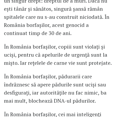
un singur drept: dreptul de a muri. Dacă nu
ești tânăr și sănătos, singură șansă rămân
spitalele care nu s-au construit niciodată. În
România borfașilor, acest genocid a
continuat timp de 30 de ani.
În România borfașilor, copiii sunt violați și
uciși, pentru că apelurile de urgență sunt la
mișto. Iar rețelele de carne vie sunt protejate.
În România borfașilor, pădurarii care
îndrăznesc să apere pădurile sunt uciși sau
desfigurați, iar autoritățile nu fac nimic, ba
mai mult, blochează DNA-ul pădurilor.
În România borfașilor, cei mai inteligenți