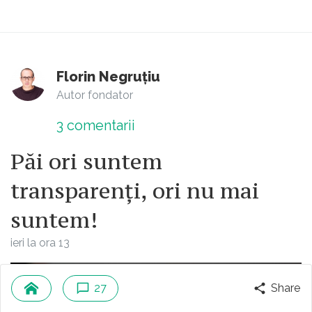
Florin Negruțiu
Autor fondator
3
comentarii
Păi ori suntem
transparenți, ori nu mai
suntem!
ieri la ora 13
27
Share