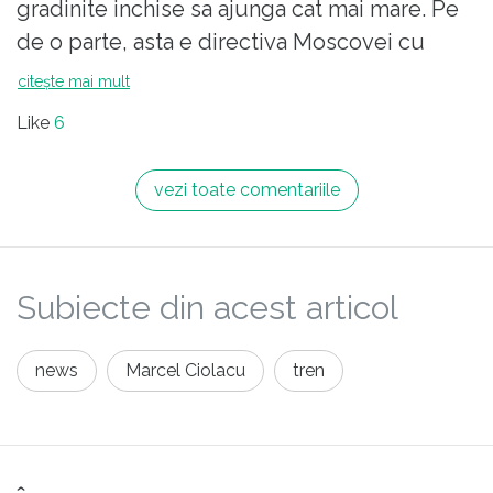
gradinite inchise sa ajunga cat mai mare. Pe
Ciolacu-șef însuși a zis că-i o
de o parte, asta e directiva Moscovei cu
manipulare, ce sa ne mirăm că are
privire la societatile deschise / tarile
citește mai mult
adepți....
democratice (Ungaria prietena este
Like
6
menajata, pt a exemplifica avantajele
conducerii de mana forte).Pe de alta parte,
vezi toate comentariile
urmaresc o reizbucnire masiva a
imbolnavirilor, pentru a decide in Parlament
amanarea alegerilor in vara viitoare. Este un
Subiecte din acest articol
joc iresponsabil: "ati vrut anticipate... va dam
noi amanate"!
news
Marcel Ciolacu
tren