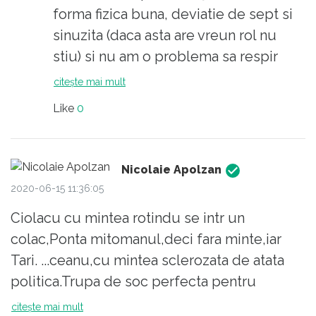
scoli , gradinite sau locul de munca ,
sentimentul ca sunt salvatorii tarii si urmasii
forma fizica buna, deviatie de sept si
dar viata a mers inainte. Dar cei pe care
lui isus p'acilea pe pamant ?
sinuzita (daca asta are vreun rol nu
ii pomenesc acum, s-au miscat
stiu) si nu am o problema sa respir
repede ,devreme si cu spor.
prin mastile chirurgicale (pentru mine
citește mai mult
Nu le-au spus cetatenilor ca este o
a fost mai neplacut la inceput, dar tine
gripa obisnuita si sa -si vada de viata
Like
0
de obisnuinta, de a accepta
lor.
managementul riscului, putina vointa,
Au luat masuri dure si imediate.
etc.).
Nicolaie Apolzan
Din aceasta cauza cifrele nu arata mai
Sanatate!
2020-06-15 11:36:05
rau acum. Si sunt aproape 8-10%
fatalitati din cazurile testate.
Ciolacu cu mintea rotindu se intr un
Ma intreb daca ai facut un exercitiu de
colac,Ponta mitomanul,deci fara minte,iar
imaginatie ( tot il pomenesti pe Kafka)
Tari. ...ceanu,cu mintea sclerozata de atata
si sa vedem ce s-ar fi intamplat in Italia
politica.Trupa de soc perfecta pentru
, daca ar continuat cu stilul lor de
tratamentul mintii.
citește mai mult