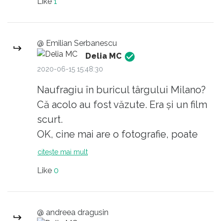
Like
1
@ Emilian Serbanescu
Delia MC
2020-06-15 15:48:30
Naufragiu în buricul târgului Milano?
Că acolo au fost văzute. Era și un film
scurt.
OK, cine mai are o fotografie, poate
căuta cu Google Image.
citește mai mult
DAR presupunând că aveți dreptate și
Like
0
că aia a fost o manipulare: morții aia ai
Italiei sunt mai puțin morți?
@ andreea dragusin