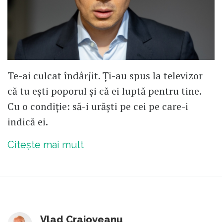
Te-ai culcat îndârjit. Ți-au spus la televizor
că tu ești poporul și că ei luptă pentru tine.
Cu o condiție: să-i urăști pe cei pe care-i
indică ei.
Citește mai mult
Vlad Craioveanu