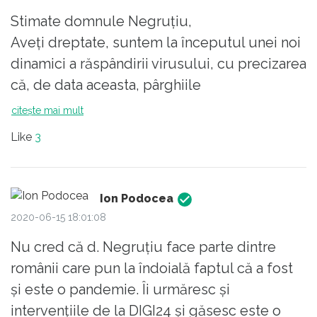
Stimate domnule Negruţiu,
Aveţi dreptate, suntem la începutul unei noi
dinamici a răspândirii virusului, cu precizarea
că, de data aceasta, pârghiile
guvernamentale de control s-au împuţinat
citește mai mult
semnificativ. În medie, confruntaţi cu
Like
3
restricţii dure, românii au răspuns şi s-au
comportat mai bine decât "egalii" cetăţeni ai
unor ţări cu sisteme de asistenţă medicală
Ion Podocea
indiscutabil superioare celor de la noi.
2020-06-15 18:01:08
Nu cred că d. Negruțiu face parte dintre
Vinovaţi de noua turnură a evoluţiei nu sunt,
românii care pun la îndoială faptul că a fost
vai, mediocritatea, prozaismul politicianist,
și este o pandemie. Îi urmăresc și
incultura sau adeziunea la teorii ale
intervențiile de la DIGI24 și găsesc este o