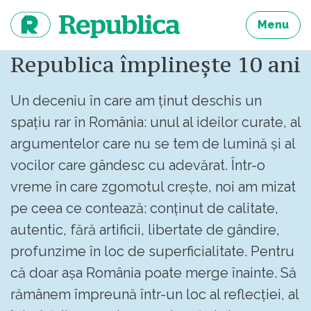
Sari
la
Menu
continut
Republica împlinește 10 ani
Un deceniu în care am ținut deschis un
spațiu rar în România: unul al ideilor curate, al
argumentelor care nu se tem de lumină și al
vocilor care gândesc cu adevărat. Într-o
vreme în care zgomotul crește, noi am mizat
pe ceea ce contează: conținut de calitate,
autentic, fără artificii, libertate de gândire,
profunzime în loc de superficialitate. Pentru
că doar așa România poate merge înainte. Să
rămânem împreună într-un loc al reflecției, al