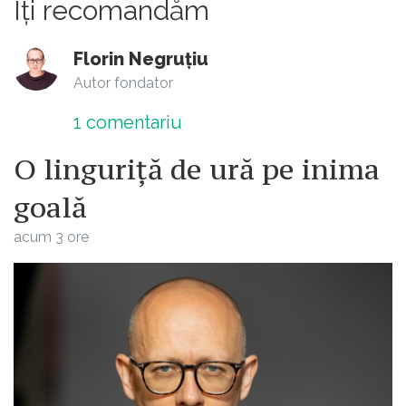
Îți recomandăm
Florin Negruțiu
Autor fondator
1
comentariu
O linguriță de ură pe inima
goală
acum 3 ore