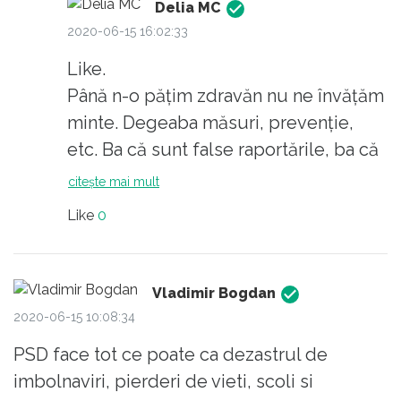
Delia MC
2020-06-15 16:02:33
Like.
Până n-o pățim zdravăn nu ne învățăm
minte. Degeaba măsuri, prevenție,
etc. Ba că sunt false raportările, ba că
medici " rup tăcerea ", ba că au fost
citește mai mult
cam toți bolnavi de cancer în fază
Like
0
terminală. Nu, dle. Până nu se
îmbolnăvesc sau mor din cunoscuți, și
încă mai mulți, nu se conving. Mă
Vladimir Bogdan
întreb dacă o situație ca în Italia le-ar
2020-06-15 10:08:34
ajunge. Eu înțeleg genul de Toma
PSD face tot ce poate ca dezastrul de
Necredinciosul dar nici așa!
imbolnaviri, pierderi de vieti, scoli si
Cât despre Ciolaci de tot soiul,