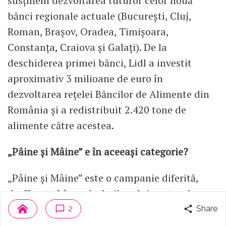
susținem dezvoltarea tuturor celor nouă
bănci regionale actuale (București, Cluj,
Roman, Brașov, Oradea, Timișoara,
Constanța, Craiova și Galați). De la
deschiderea primei bănci, Lidl a investit
aproximativ 3 milioane de euro în
dezvoltarea reţelei Băncilor de Alimente din
România și a redistribuit 2.420 tone de
alimente către acestea.
„Pâine și Mâine” e în aceeași categorie?
„Pâine și Mâine” este o campanie diferită,
desfășurată în cadrul pilonului nostru de
educație, prin care oferim o masă caldă în
2
Share
numeroase sate și comune, având ca scop