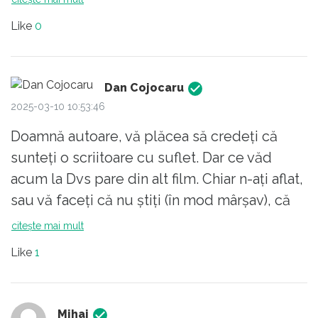
Like
0
Dan Cojocaru
2025-03-10 10:53:46
Doamnă autoare, vă plăcea să credeți că
sunteți o scriitoare cu suflet. Dar ce văd
acum la Dvs pare din alt film. Chiar n-ați aflat,
sau vă faceți că nu știți (în mod mârșav), că
dosarul lui CG chiar n-a avut nicio problemă?
citește mai mult
A fost lipsă doar o singură (una) semnătură
Like
1
de pe o ANEXĂ la declarația de avere, care
anexa nici nu era necesară. S-a VOTAT în
cadrul BEC și s-a hotărât că e totul ÎN
Mihai