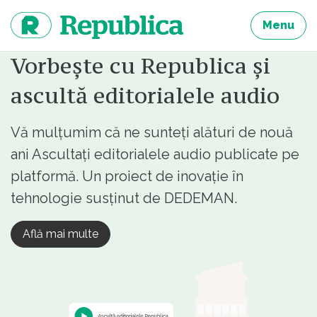
Sari
la
Menu
continut
Vorbește cu Republica și
ascultă editorialele audio
Vă mulțumim că ne sunteți alături de nouă
ani Ascultați editorialele audio publicate pe
platformă. Un proiect de inovație în
tehnologie susținut de DEDEMAN.
Află mai multe