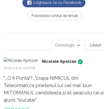
Loghează-te cu Facebook
Folosește contul de email
Cronologic
Likeuri
Nicolaie Apolzan
2025-03-10 13:17:09
"...O fi Ponta!?..."crapa NIMICUL din
Teleorman,ca prietenul lui cel mai. bun
MITOMANUL candideaza,si el saracutu ce-a
ajuns "bucatar"
citește mai mult