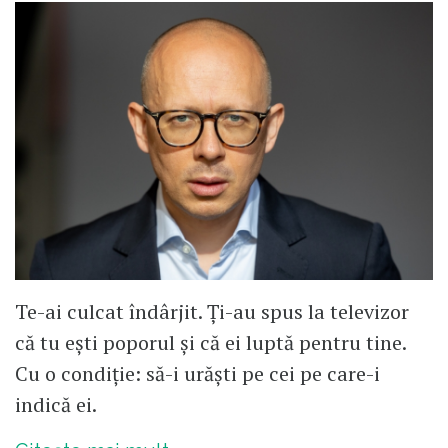
Te-ai culcat îndârjit. Ți-au spus la televizor
că tu ești poporul și că ei luptă pentru tine.
Cu o condiție: să-i urăști pe cei pe care-i
indică ei.