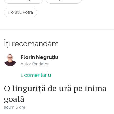
bune și cu rele.
Horațiu Potra
Îți recomandăm
Florin Negruțiu
Autor fondator
1
comentariu
O linguriță de ură pe inima
goală
acum 6 ore