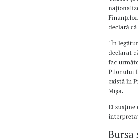
naţionaliz
Finanțelor
declară că
"În legătur
declarat c
fac următo
Pilonului I
există în
Mişa.
El susţine 
interpretat
Bursa 