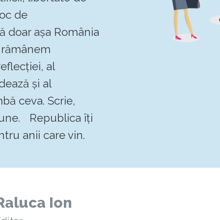
loc de
 că doar așa România
Să rămânem
flecției, al
dează și al
mbă ceva. Scrie,
pune. Republica îți
tru anii care vin.
Raluca Ion