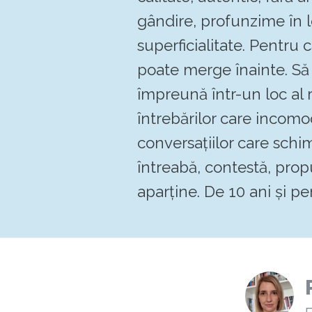
gândire, profunzime în 
superficialitate. Pentru
poate merge înainte. 
împreună într-un loc al re
întrebărilor care incomo
conversațiilor care schi
întreabă, contestă, pro
aparține. De 10 ani și pen