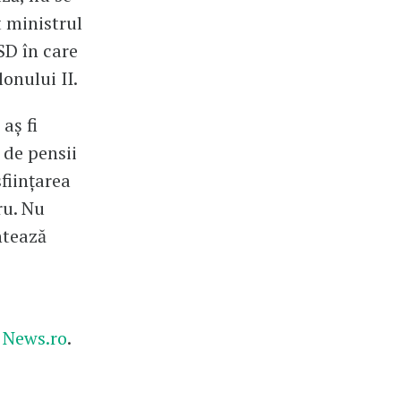
t ministrul
SD în care
onului II.
aş fi
 de pensii
fiinţarea
ru. Nu
ntează
e
News.ro
.