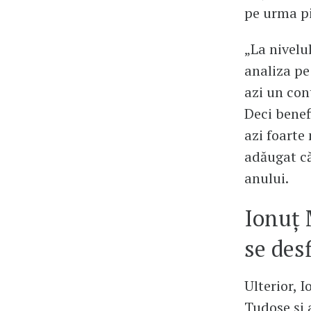
pe urma pi
„La nivelu
analiza pe
azi un cont
Deci benefi
azi foarte
adăugat că
anului.
Ionuț 
se des
Ulterior, 
Tudose și a