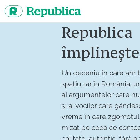
Sari
la
continut
Republica
împlinește
Un deceniu în care am ț
spațiu rar în România: un
al argumentelor care n
și al vocilor care gândes
vreme în care zgomotul 
mizat pe ceea ce contea
calitate, autentic, fără art