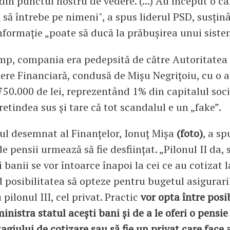
din punctul nostru de vedere. (...) Au început o 
ă să întrebe pe nimeni", a spus liderul PSD, susțin
informație „poate să ducă la prăbușirea unui siste
imp, compania era pedepsită de către Autoritatea
ere Financiară, condusă de Mișu Negrițoiu, cu o
750.000 de lei, reprezentând 1% din capitalul socia
etindea sus și tare că tot scandalul e un „fake”.
rul desemnat al Finanțelor, Ionuț Mișa
(foto)
, a sp
de pensii urmează să fie desființat. „Pilonul II da, 
i banii se vor întoarce înapoi la cei ce au cotizat 
nd posibilitatea să opteze pentru bugetul asigurari
pilonul III, cel privat. Practic
vor opta între posi
inistra statul acești bani și de a le oferi o pensie
tagiului de cotizare sau să fie un privat care face 