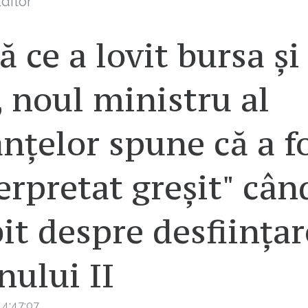
ditor
 ce a lovit bursa și
, noul ministru al
nțelor spune că a f
erpretat greșit" cân
it despre desființa
nului II
14:47:07