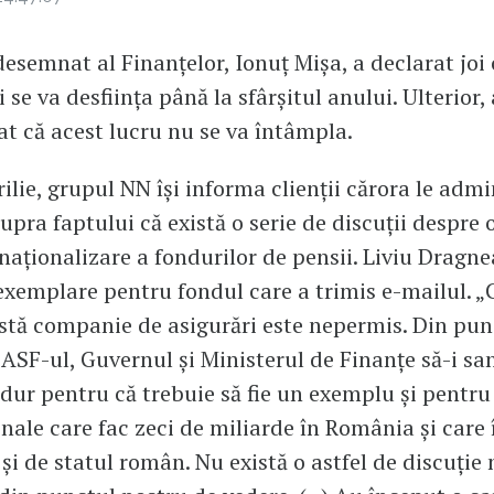
desemnat al Finanțelor, Ionuț Mișa, a declarat joi 
i se va desființa până la sfârșitul anului. Ulterior,
rat că acest lucru nu se va întâmpla.
rilie, grupul NN își informa clienții cărora le admi
upra faptului că există o serie de discuții despre 
naționalizare a fondurilor de pensii. Liviu Dragne
exemplare pentru fondul care a trimis e-mailul. „
stă companie de asigurări este nepermis. Din pu
 ASF-ul, Guvernul și Ministerul de Finanțe să-i sa
dur pentru că trebuie să fie un exemplu și pentru 
nale care fac zeci de miliarde în România și care î
și de statul român. Nu există o astfel de discuție