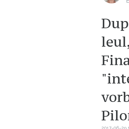
E
După
leul
Fina
"int
vorb
Pilo
2017-06-29 