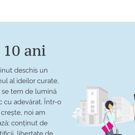
 10 ani
inut deschis un
ul al ideilor curate,
u se tem de lumină
c cu adevărat. Într-o
crește, noi am
ză: conținut de
ificii, libertate de