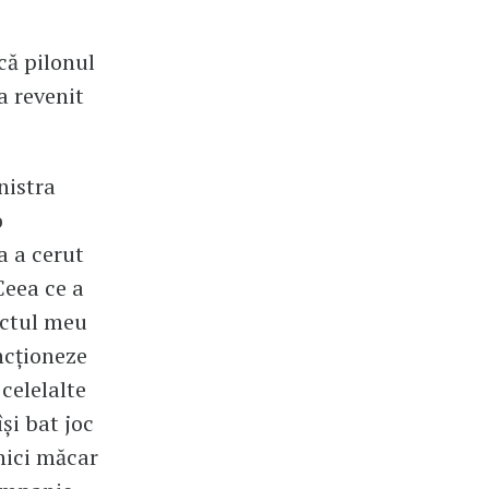
că pilonul
 a revenit
nistra
o
a a cerut
Ceea ce a
nctul meu
ncționeze
celelalte
și bat joc
 nici măcar