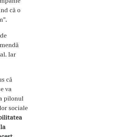
campanie
ând că o
m”.
 de
 amendă
l. Iar
us că
se va
la pilonul
lor sociale
bilitatea
 la
acest