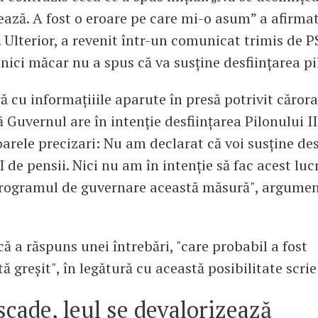
ează. A fost o eroare pe care mi-o asum” a afirma
. Ulterior, a revenit într-un comunicat trimis de P
 nici măcar nu a spus că va susține desființarea pil
ă cu informaţiiile aparute în presă potrivit cărora 
ă Guvernul are în intenţie desfiinţarea Pilonului II
arele precizari: Nu am declarat că voi susţine des
I de pensii. Nici nu am în intenţie să fac acest luc
 Programul de guvernare această măsură", argume
că a răspuns unei întrebări, "care probabil a fost
ă greşit", în legătură cu această posibilitate scri
scade, leul se devalorizează