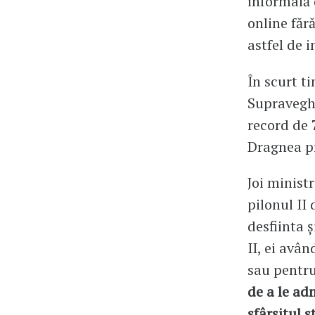
informală 
online făr
astfel de 
În scurt t
Supravegh
record de 
Dragnea pr
Joi minist
pilonul II 
desfiinta ș
II, ei avâ
sau pentru 
de a le adm
sfârșitul s