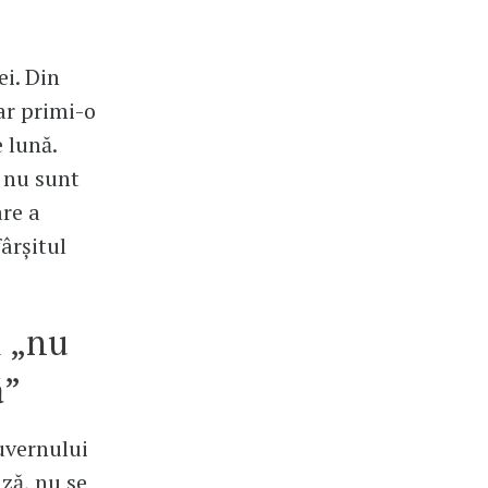
ei. Din
ar primi-o
e lună.
i nu sunt
are a
ârșitul
i „nu
ă”
Guvernului
ază, nu se