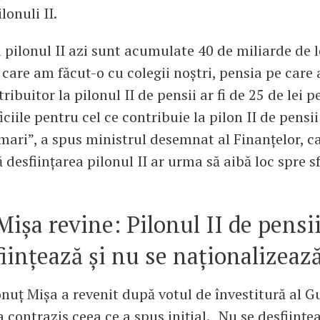
lonuli II.
l pilonul II azi sunt acumulate 40 de miliarde de l
 care am făcut-o cu colegii noștri, pensia pe care 
ribuitor la pilonul II de pensii ar fi de 25 de lei p
ciile pentru cel ce contribuie la pilon II de pensi
 mari”, a spus ministrul desemnat al Finanțelor, c
 desființarea pilonul II ar urma să aibă loc spre sf
Mișa revine: Pilonul II de pensi
ființează și nu se naționalizeaz
Ionuț Mișa a revenit după votul de învestitură al 
 contrazis ceea ce a spus inițial. „Nu se desfiinţe