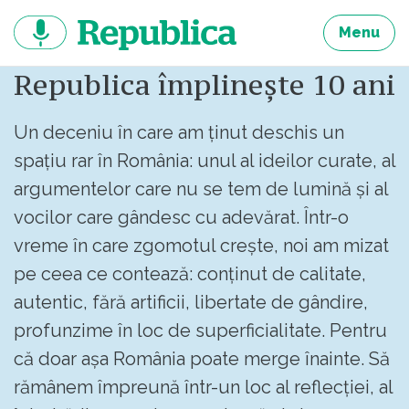
Sari
la
Menu
continut
Republica împlinește 10 ani
Un deceniu în care am ținut deschis un
spațiu rar în România: unul al ideilor curate, al
argumentelor care nu se tem de lumină și al
vocilor care gândesc cu adevărat. Într-o
vreme în care zgomotul crește, noi am mizat
pe ceea ce contează: conținut de calitate,
autentic, fără artificii, libertate de gândire,
profunzime în loc de superficialitate. Pentru
că doar așa România poate merge înainte. Să
rămânem împreună într-un loc al reflecției, al