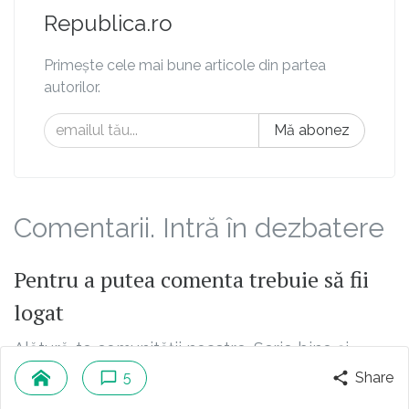
Republica.ro
Primește cele mai bune articole din partea
autorilor.
Mă abonez
Comentarii. Intră în dezbatere
Pentru a putea comenta trebuie să fii
logat
Alătură-te comunității noastre. Scrie bine și
argumentat și poți fi unul dintre editorialiștii
5
Share
platformei noastre.