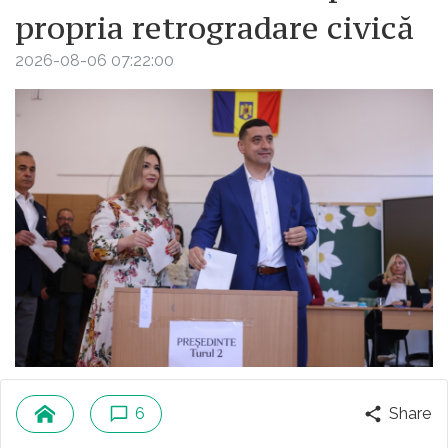
propria retrogradare civică
2026-08-06 07:22:00
Am o veste excelentă pentru extremiștii
6
Share
noștri. În sfârșit, cineva a spus cu voce tare