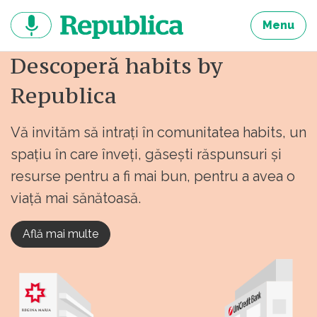
Sari
la
Menu
continut
Descoperă habits by
Republica
Vă invităm să intrați în comunitatea habits, un
spațiu în care înveți, găsești răspunsuri și
resurse pentru a fi mai bun, pentru a avea o
viață mai sănătoasă.
Află mai multe