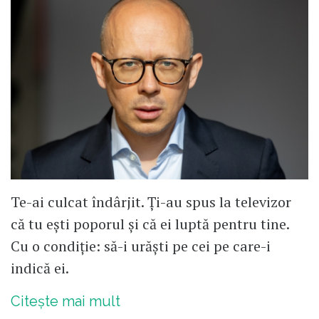
Te-ai culcat îndârjit. Ți-au spus la televizor
că tu ești poporul și că ei luptă pentru tine.
Cu o condiție: să-i urăști pe cei pe care-i
indică ei.
Citește mai mult