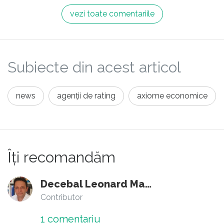
Daca USR-PLUS o sa inghita asemenea
vezi toate comentariile
galusti , o sa iasa vraiste din coalitia asta si
fara nici o realizare.
Mai bine ar iesi din guvern si i-ar sustine pe
Subiecte din acest articol
liberali pe obiective punctuale . Asa poate si
Catu sa se invartoseze fara sa dea socoteala
news
agenții de rating
axiome economice
nimanui.
Îți recomandăm
Decebal Leonard Marin
Contributor
1
comentariu