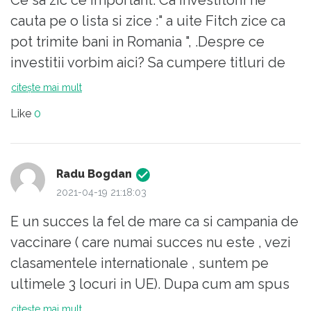
cauta pe o lista si zice :" a uite Fitch zice ca
pot trimite bani in Romania ", .Despre ce
investitii vorbim aici? Sa cumpere titluri de
stat se numeste investitie? Pentru cine?
citește mai mult
Sigur nu pentru Romania. Adica bogatii lumii
Like
0
sa devina si mai bogati. Acei 1 % din lume. Pe
scurt Fitch ii avertizeaza ce sanse au sa isi
primeasca banii dati. Deci pe scurt zice asa :
Radu Bogdan
puteti sa bagati bani in Romania ca astia nu
2021-04-19 21:18:03
mai dau pensii si se axeaza sa va returneze
E un succes la fel de mare ca si campania de
banii la data exacta cu dobanda. Camatarie
vaccinare ( care numai succes nu este , vezi
pe scurt. Pentru domnul Catu si pentru
clasamentele internationale , suntem pe
domnul Vuta astea sunt date excelente. Nu
ultimele 3 locuri in UE). Dupa cum am spus
conteaza unde se duc banii imprumutati ,
fara sa critic , treaba incepuse foarte bine si
citește mai mult