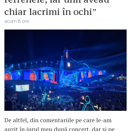
chiar lacrimi în ochi”
acum 8 ore
De altfel, din comentariile pe care le-am
auzit în jurul meu după concert, dar și pe