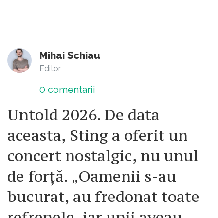
Mihai Schiau
Editor
0
comentarii
Untold 2026. De data
aceasta, Sting a oferit un
concert nostalgic, nu unul
de forță. „Oamenii s-au
bucurat, au fredonat toate
refrenele, iar unii aveau