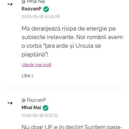
@ Mhai Nai
RazvanP
2025-09-18 10:41:06
Mă deranjează risipa de energie pe
subiecte irelevante. Noi românii avem
o vorbă "țara arde și Ursula se
piaptănă"!
Dacă ar folosi 10% din energia pe care
citește mai mult
o consumă în dezbateri sterile pe
Like
1
subiecte cretine pentru a rezolva
chestiile cu adevărat importante UE n-
ar mai fi în declin total...
@ RazvanP
Mhai Nai
2025-09-19 21:57:51
Nu doar UE e in declin! Suntem pana-