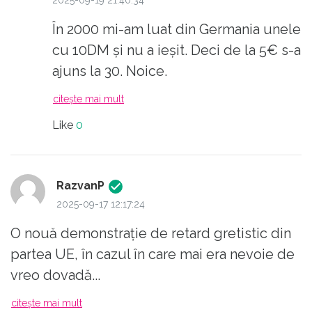
2025-09-19 21:40:34
În 2000 mi-am luat din Germania unele
cu 10DM și nu a ieșit. Deci de la 5€ s-a
ajuns la 30. Noice.
citește mai mult
Like
0
RazvanP
2025-09-17 12:17:24
O nouă demonstrație de retard gretistic din
partea UE, în cazul în care mai era nevoie de
vreo dovadă...
citește mai mult