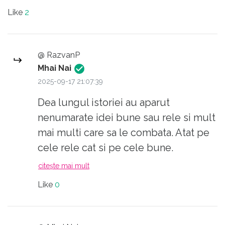
Like
2
@ RazvanP
Mhai Nai
2025-09-17 21:07:39
Dea lungul istoriei au aparut
nenumarate idei bune sau rele si mult
mai multi care sa le combata. Atat pe
cele rele cat si pe cele bune.
PS: te deranjeaza ca o sa gasesti mai
citește mai mult
putine la SH? (sper ca tii la glume)
Like
0