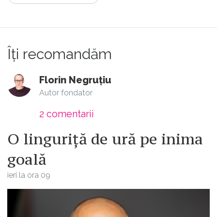
Îți recomandăm
Florin Negruțiu
Autor fondator
2
comentarii
O linguriță de ură pe inima
goală
ieri la ora 09