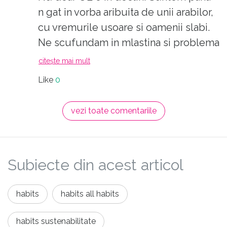
n gat in vorba aribuita de unii arabilor,
cu vremurile usoare si oamenii slabi.
Ne scufundam in mlastina si problema
noastra majora este ca ne murdarim
citește mai mult
pantofii. De acord, actualii lideri sunt
Like
0
incapabili sa perceapa si si sa trateze
corespunzator problemele reale.
vezi toate comentariile
Subiecte din acest articol
habits
habits all habits
habits sustenabilitate