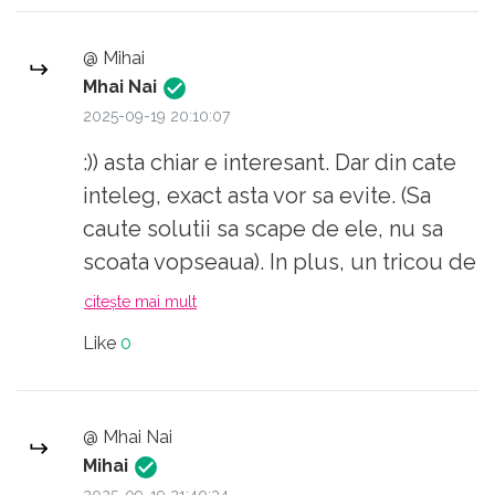
ulterioară? Mai bine ar avea grijă să nu
se ducă culorile de pe ele. Unele țin
@ Mihai
20 de ani, altele 2-3 spălări și alea
Mhai Nai
separat că altfel ai surprize. Interesant
2025-09-19 20:10:07
cum iese culoarea de pe ele, dar
:)) asta chiar e interesant. Dar din cate
după ce a intrat în celelalte haine,
inteleg, exact asta vor sa evite. (Sa
rămâne acolo.
caute solutii sa scape de ele, nu sa
scoata vopseaua). In plus, un tricou de
30EUR nu pierde vopsea.
citește mai mult
Like
0
@ Mhai Nai
Mihai