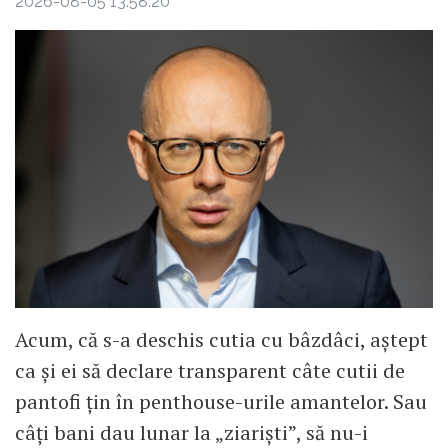
2026-08-05 13:58:20
Acum, că s-a deschis cutia cu bâzdâci, aștept
ca și ei să declare transparent câte cutii de
pantofi țin în penthouse-urile amantelor. Sau
câți bani dau lunar la „ziariști”, să nu-i