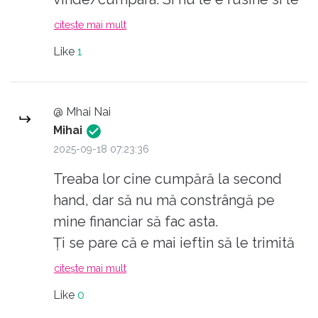
mai ramane gramada si sa trimita
citește mai mult
gratuit sau super-ieftin in Ro. Sa nu
Like
1
mai zic de Olanda sau tarile nordice.
@ Mhai Nai
Mihai
2025-09-18 07:23:36
Treaba lor cine cumpără la second
hand, dar să nu mă constrângă pe
mine financiar să fac asta.
Ți se pare că e mai ieftin să le trimită
în alte țări decât să scape altcumva de
citește mai mult
ele? Cât e consumul de combustibil și
Like
0
cât se cheltuie cu aruncarea lor