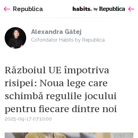
Sari
Republica
la
continut
Alexandra Gătej
Cofondator Habits by Republica
Războiul UE împotriva
risipei: Noua lege care
schimbă regulile jocului
pentru fiecare dintre noi
2025-09-17 07:10:00