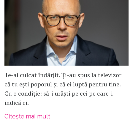
Te-ai culcat îndârjit. Ți-au spus la televizor
că tu ești poporul și că ei luptă pentru tine.
Cu o condiție: să-i urăști pe cei pe care-i
indică ei.
Citește mai mult