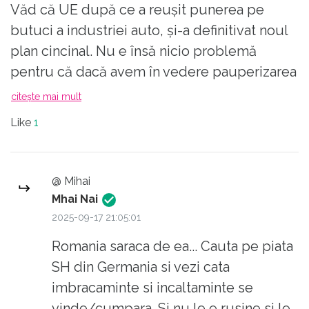
despre o astfel de lege.
Văd că UE după ce a reușit punerea pe
butuci a industriei auto, și-a definitivat noul
plan cincinal. Nu e însă nicio problemă
pentru că dacă avem în vedere pauperizarea
populației, sigur se va reduce consumul și
citește mai mult
se va ajunge ca în România să se mănânce
Like
1
din tomberon și să se îmbrace lumea de la
second hand.
Se pare că nu s-a învățat nimic din ultimele
@ Mihai
alegeri și atunci va trebui să transmitem un
Mhai Nai
mesaj și mai clar.
2025-09-17 21:05:01
Romania saraca de ea... Cauta pe piata
SH din Germania si vezi cata
imbracaminte si incaltaminte se
vinde/cumpara. Si nu le e rusine si le