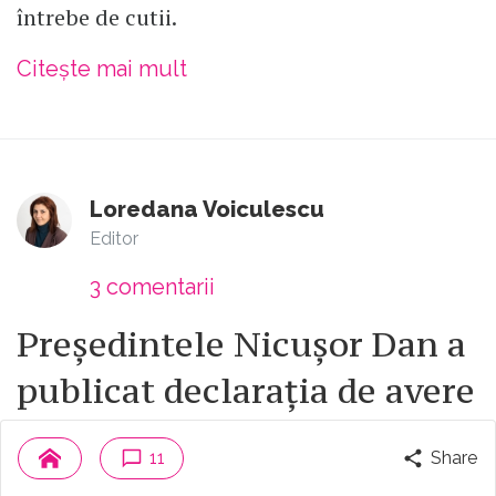
întrebe de cutii.
Citește mai mult
Loredana Voiculescu
Editor
3
comentarii
Președintele Nicușor Dan a
publicat declarația de avere
a partenerei sale, Mirabela
11
Share
Grădinaru: „În spiritul