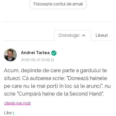
Folosește contul de email
Cronologic
Likeuri
Andrei Tarlea
2025-09-17 21:29:31
Acum, depinde de care parte a gardului te
situezi. Că autoarea scrie: "Donează hainele
pe care nu le mai porți în loc să le arunci", nu
scrie "Cumpără haine de la Second Hand".
A fost autoarea într-un magazin Kaufland, de
citește mai mult
examplu, să vadă unde e înghesuiala cea
Like
1