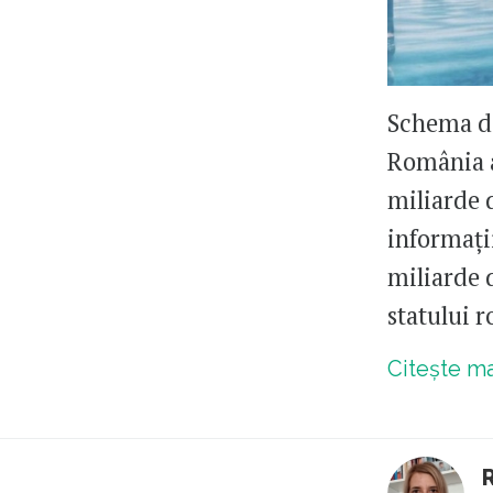
Schema de
România a
miliarde d
informați
miliarde d
statului 
Citește m