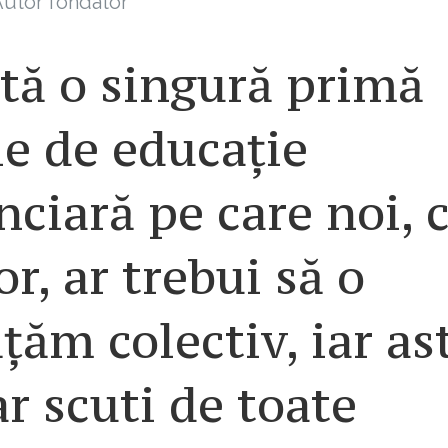
utor fondator
tă o singură primă
ie de educație
nciară pe care noi, 
r, ar trebui să o
țăm colectiv, iar as
r scuti de toate