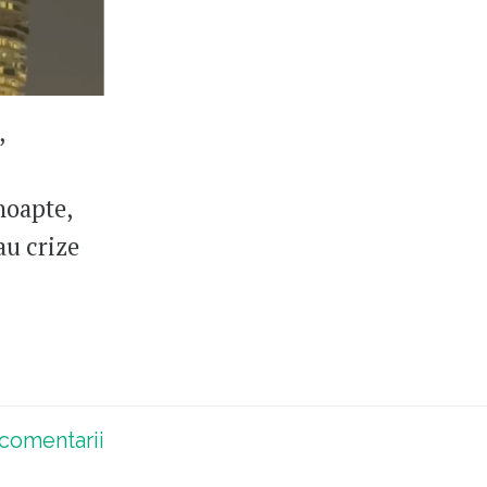
,
noapte,
au crize
comentarii