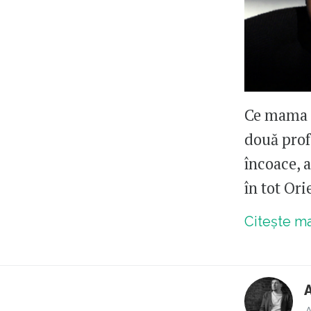
Ce mama d
două prof
încoace, 
în tot Ori
Citește m