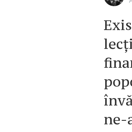
A
Exis
lecț
fina
popo
învă
ne-a