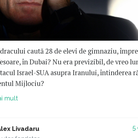
racului caută 28 de elevi de gimnaziu, împr
esoare, în Dubai? Nu era previzibil, de vreo lu
atacul Israel-SUA asupra Iranului, întinderea r
entul Mijlociu?
ai mult
5
Alex Livadaru