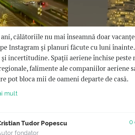
i ani, călătoriile nu mai înseamnă doar vacanțe
 pe Instagram și planuri făcute cu luni înainte.
și incertitudine. Spații aeriene închise peste 
 regionale, falimente ale companiilor aeriene s
are pot bloca mii de oameni departe de casă.
ai mult
0
Cristian Tudor Popescu
utor fondator