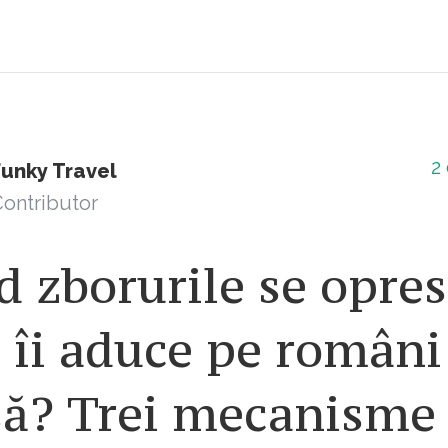
2
Funky Travel
ontributor
 zborurile se opres
 îi aduce pe români
să? Trei mecanisme