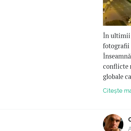
În ultimi
fotografii
Înseamnă 
conflicte
globale c
Citește m
A