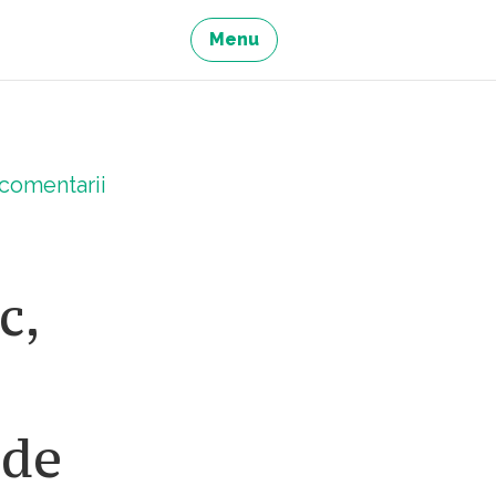
Menu
comentarii
c,
 de