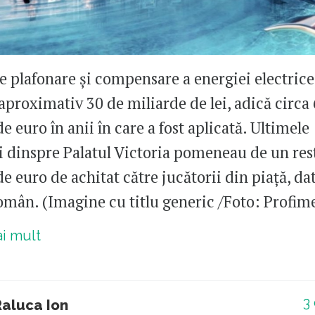
 plafonare și compensare a energiei electrice 
proximativ 30 de miliarde de lei, adică circa 
e euro în anii în care a fost aplicată. Ultimele
i dinspre Palatul Victoria pomeneau de un rest
e euro de achitat către jucătorii din piață, da
român. (Imagine cu titlu generic /Foto: Profim
ai mult
3
Raluca Ion