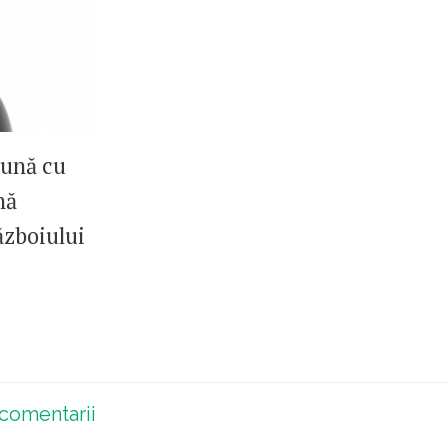
eună cu
nă
ăzboiului
comentarii