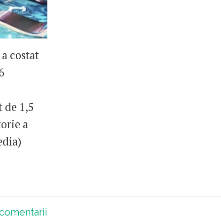
a costat
6
 de 1,5
torie a
edia)
comentarii