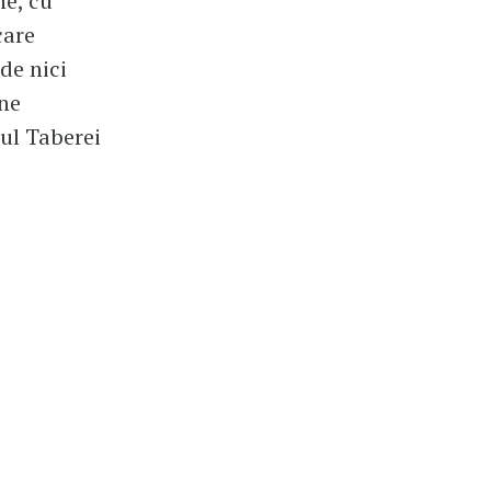
ne, cu
care
de nici
 ne
ul Taberei