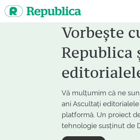
Sari
la
continut
Vorbește c
Republica ș
editorialel
Vă mulțumim că ne sunte
ani Ascultați editorialel
platformă. Un proiect de
tehnologie susținut d