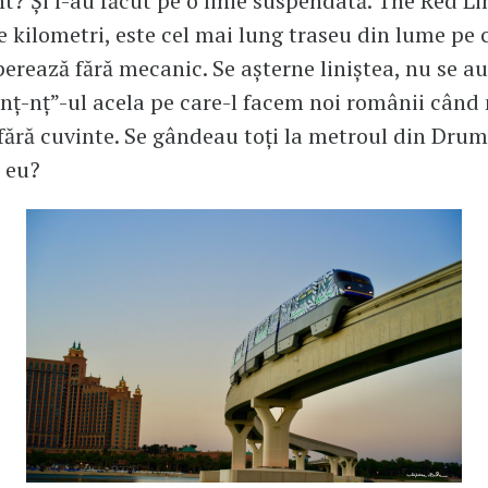
? Și l-au făcut pe o linie suspendată. The Red Li
e kilometri, este cel mai lung traseu din lume pe 
erează fără mecanic. Se așterne liniștea, nu se au
nț-nț”-ul acela pe care-l facem noi românii când
ră cuvinte. Se gândeau toți la metroul din Drum
 eu?