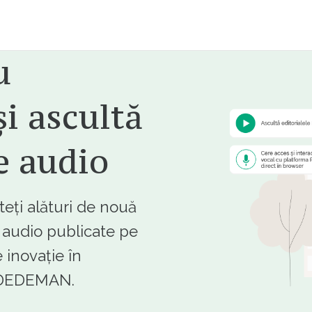
u
i ascultă
e audio
ți alături de nouă
e audio publicate pe
 inovație în
e DEDEMAN.