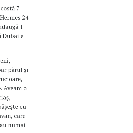
 costă 7
a Hermes 24
 adaugă-l
că Dubai e
eni,
oar părul și
rucioare,
te. Aveam o
iaș,
pășește cu
avan, care
ătau numai