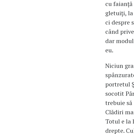
cu faianță
gletuiți, 
ci despre 
când priveș
dar modul 
eu.
Niciun graf
spânzurate
portretul 
socotit Pă
trebuie să
Clădiri mar
Totul e la 
drepte. Cu