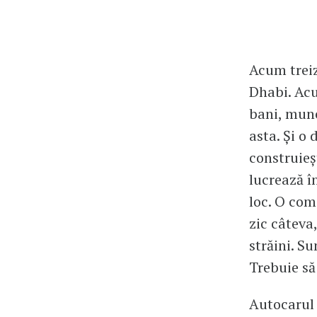
Acum treiz
Dhabi. Acu
bani, munc
asta. Și o 
construieș
lucrează î
loc. O com
zic câteva,
străini. Su
Trebuie să 
Autocarul 