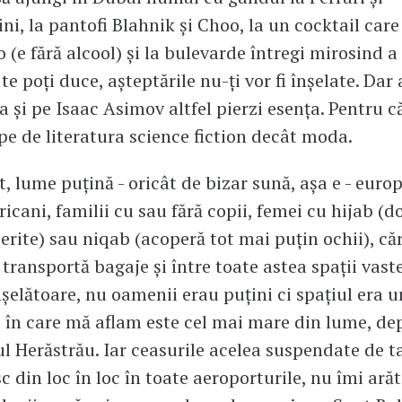
i, la pantofi Blahnik și Choo, la un cocktail care
o (e fără alcool) și la bulevarde întregi mirosind 
te poți duce, așteptările nu-ți vor fi înșelate. Dar
ta și pe Isaac Asimov altfel pierzi esența. Pentru 
e de literatura science fiction decât moda.
t, lume puțină - oricât de bizar sună, așa e - europ
fricani, familii cu sau fără copii, femei cu hijab (d
erite) sau niqab (acoperă tot mai puțin ochii), că
 transportă bagaje și între toate astea spații vas
nșelătoare, nu oamenii erau puțini ci spațiul era ur
 în care mă aflam este cel mai mare din lume, de
l Herăstrău. Iar ceasurile acelea suspendate de t
sc din loc în loc în toate aeroporturile, nu îmi ar