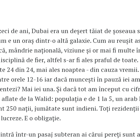
eci de ani, Dubai era un deșert tăiat de șoseaua 
m e un oraș dintr-o altă galaxie. Cum au reușit a
ă, mândrie națională, viziune și or mai fi multe în
disciplină de fier, altfel s-ar fi ales praful de toate.
te 24 din 24, mai ales noaptea - din cauza vremii.
ntre orele 12-16 iar dacă muncești în pauză iei a
entezi? Mai iei una. Și dacă tot am început cu cifr
 aflate de la Walid: populația e de 1 la 5, un arab 
nt 250 nații, jumătate sunt indieni. Toți rezidenții
lucreze. E o obligație.
intră într-un pasaj subteran ai cărui pereți sunt a