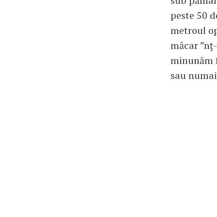
sub pământ
peste 50 d
metroul op
măcar ”nț-
minunăm fă
sau numai