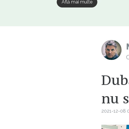
Află mai multe
C
Duba
nu s
2021-12-08 0