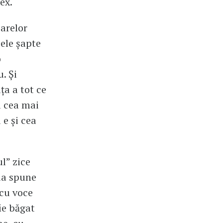
lex.
oarelor
cele șapte
o
. Și
ța a tot ce
a cea mai
 e și cea
l” zice
da spune
 cu voce
ie băgat