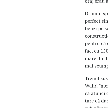
ora; erau 
Drumul spr
perfect si
benzi pe s
construcți
pentru că c
fac, cu 15
mare din l
mai scump
Trenul sus
Walid ”me
că atunci 
tare că da