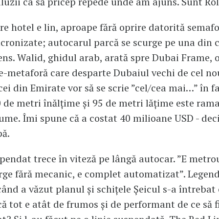
aluzii ca să pricep repede unde am ajuns. Sunt Ro
e hotel e lin, aproape fără oprire datorită semaf
ncronizate; autocarul parcă se scurge pe una din 
ens. Walid, ghidul arab, arată spre Dubai Frame, 
e-metaforă care desparte Dubaiul vechi de cel nou
ei din Emirate vor să se scrie ”cel/cea mai…” în fa
0 de metri înălțime și 95 de metri lățime este ram
ume. Îmi spune că a costat 40 milioane USD - deci
ă.
pendat trece în viteză pe lângă autocar. ”E metrou
rge fără mecanic, e complet automatizat”. Legen
când a văzut planul și schițele Șeicul s-a întrebat
că tot e atât de frumos și de performant de ce să f