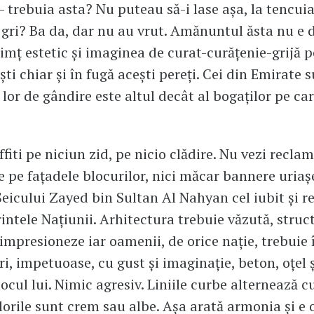
 - trebuia asta? Nu puteau să-i lase așa, la tencui
la gri? Ba da, dar nu au vrut. Amănuntul ăsta nu e 
simț estetic și imaginea de curat-curățenie-grijă p
ti chiar și în fugă acești pereți. Cei din Emirate 
lor de gândire este altul decât al bogaților pe care
fiti pe niciun zid, pe nicio clădire. Nu vezi recla
 pe fațadele blocurilor, nici măcar bannere uriaș
Șeicului Zayed bin Sultan Al Nahyan cel iubit și r
rintele Națiunii. Arhitectura trebuie văzută, struc
 impresioneze iar oamenii, de orice nație, trebuie 
i, impetuoase, cu gust și imaginație, beton, oțel și
locul lui. Nimic agresiv. Liniile curbe alternează c
lorile sunt crem sau albe. Așa arată armonia și e 