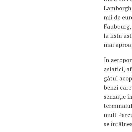
Lamborghin
mii de eur
Faubourg, 
la lista as
mai aproap
În aeropor
asiatici, a
gâtul acop
benzi care
senzație î
terminalul
mult Parcu
se întâlne