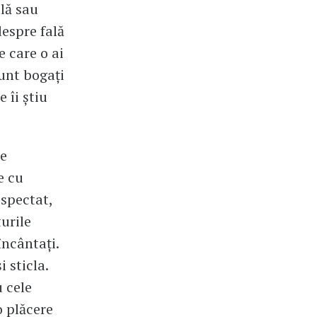
ală sau
despre fală
e care o ai
sunt bogați
 îi știu
me
e cu
espectat,
turile
încântați.
 sticla.
u cele
o plăcere