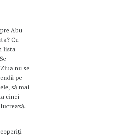
spre Abu
sta? Cu
 lista
 Se
 Ziua nu se
mendă pe
ele, să mai
la cinci
 lucrează.
coperiți