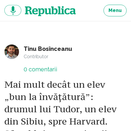
Sari
la
Menu
continut
Tinu Bosînceanu
Contributor
0
comentarii
Mai mult decât un elev
„bun la învățătură”:
drumul lui Tudor, un elev
din Sibiu, spre Harvard.