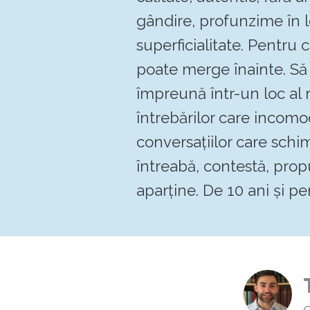
gândire, profunzime în 
superficialitate. Pentru
poate merge înainte. 
împreună într-un loc al re
întrebărilor care incomo
conversațiilor care schi
întreabă, contestă, pro
aparține. De 10 ani și pen