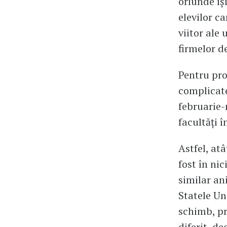
oriunde își
elevilor c
viitor ale
firmelor d
Pentru proa
complicate
februarie-
facultăți 
Astfel, at
fost în ni
similar an
Statele Un
schimb, pr
diferit, d