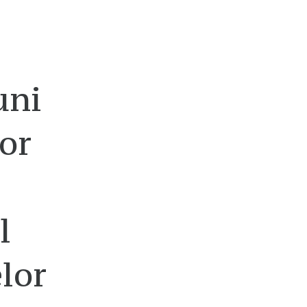
,
uni
vor
l
lor