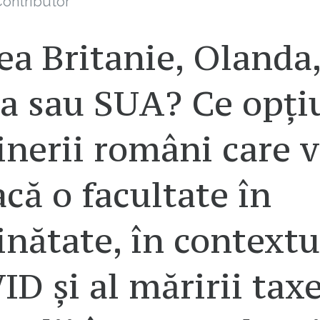
ontributor
a Britanie, Olanda
ia sau SUA? Ce opți
inerii români care 
acă o facultate în
inătate, în contextu
D și al măririi taxe