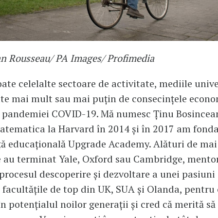
an Rousseau/ PA Images/ Profimedia
oate celelalte sectoare de activitate, mediile univ
ate mai mult sau mai puțin de consecințele econo
le pandemiei COVID-19. Mă numesc Ținu Bosincea
atematica la Harvard în 2014 și în 2017 am fonda
ță educațională Upgrade Academy. Alături de mai
e au terminat Yale, Oxford sau Cambridge, mentor
procesul descoperire și dezvoltare a unei pasiuni 
a facultățile de top din UK, SUA și Olanda, pentru
în potențialul noilor generații și cred că merită s