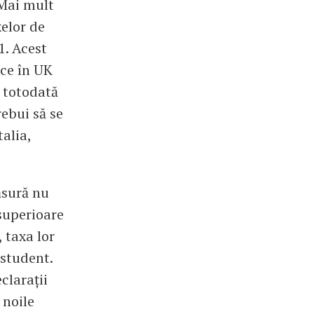
 Mai mult
elor de
1. Acest
ice în UK
d totodată
rebui să se
alia,
ăsură nu
 superioare
 taxa lor
 student.
clarații
 noile