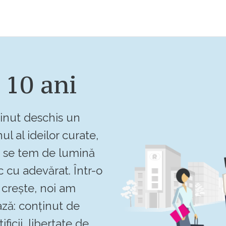
 10 ani
inut deschis un
ul al ideilor curate,
u se tem de lumină
c cu adevărat. Într-o
crește, noi am
ză: conținut de
ificii, libertate de