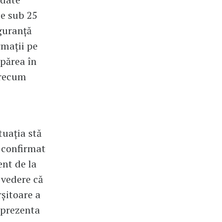
de sub 25
iguranță
rmații pe
apărea în
precum
tuația stă
 confirmat
nt de la
 vedere că
rșitoare a
eprezenta