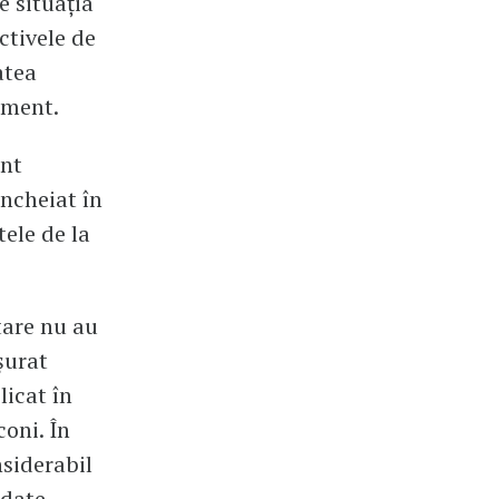
e situația
ctivele de
atea
moment.
unt
ncheiat în
tele de la
itare nu au
șurat
licat în
coni. În
nsiderabil
edate