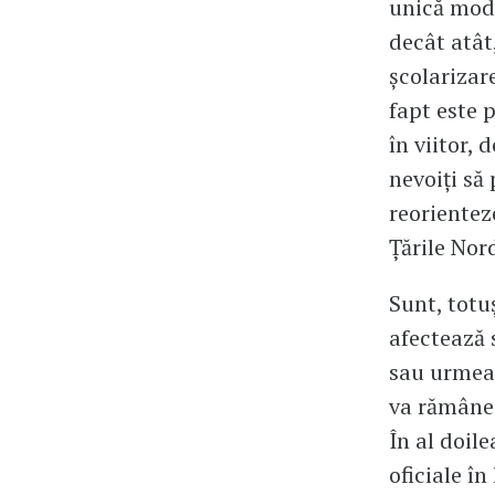
unică moda
decât atât
școlarizar
fapt este 
în viitor,
nevoiți să 
reorientez
Țările Nor
Sunt, totu
afectează 
sau urmeaz
va rămâne 
În al doile
oficiale în