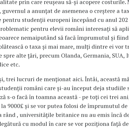
litate prin care reușeau să-și acopere costurile.
, guvernul a anunțat de asemenea o creștere a tax
e pentru studenții europeni începând cu anul 202
problematic pentru elevii români interesați să apl
 deoarece nemaiputând să facă împrumutul și fiin
plătească o taxa și mai mare, mulți dintre ei vor t
e spre alte țări, precum Olanda, Germania, SUA, It
dice etc.
și, trei lucruri de menționat aici. Întâi, această m
studenții români care și-au început deja studiile
ă s-o facă în toamna această - pe toți cei trei ani,
la 9000£ și se vor putea folosi de împrumutul de
a rând , universitățile britanice nu au emis încă de
 legătură cu modul în care se vor poziționa față de