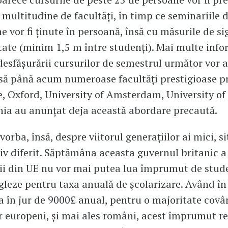
o multitudine de facultăți, în timp ce seminariile 
e vor fi ținute în persoană, însă cu măsurile de s
te (minim 1,5 m între studenți). Mai multe info
desfășurării cursurilor de semestrul următor vor 
nsă până acum numeroase facultăți prestigioase 
 Oxford, University of Amsterdam, University of
ia au anunțat deja această abordare precaută.
orba, însă, despre viitorul generațiilor ai mici, si
iv diferit. Săptămâna aceasta guvernul britanic a
ii din UE nu vor mai putea lua împrumut de stude
gleze pentru taxa anuală de școlarizare. Având în
a în jur de 9000£ anual, pentru o majoritate covâ
r europeni, și mai ales români, acest împrumut r