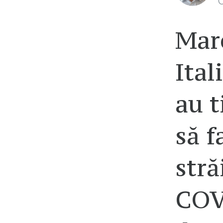
C
Mare
Ital
au t
să f
stră
COVI