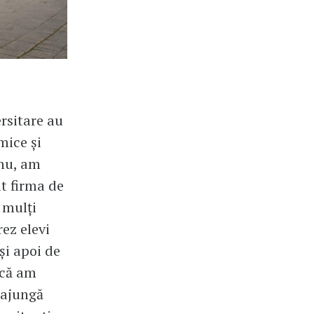
ersitare au
mice și
nu, am
t firma de
 mulți
ez elevi
și apoi de
 că am
ă ajungă