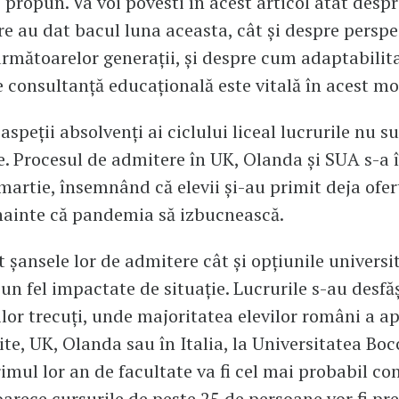
 propun. Va voi povesti în acest articol atât despr
are au dat bacul luna aceasta, cât și despre perspe
 următoarelor generații, și despre cum adaptabilit
e consultanță educațională este vitală în acest 
speții absolvenți ai ciclului liceal lucrurile nu s
. Procesul de admitere în UK, Olanda și SUA s-a î
martie, însemnând că elevii și-au primit deja ofer
înainte că pandemia să izbucnească.
ât șansele lor de admitere cât și opțiunile univers
ciun fel impactate de situație. Lucrurile s-au desfă
ilor trecuți, unde majoritatea elevilor români a ap
ite, UK, Olanda sau în Italia, la Universitatea Boc
imul lor an de facultate va fi cel mai probabil co
eoarece cursurile de peste 25 de persoane vor fi pr