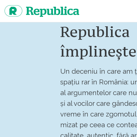
Sari
la
continut
Republica
împlinește
Un deceniu în care am ț
spațiu rar în România: un
al argumentelor care n
și al vocilor care gândes
vreme în care zgomotul 
mizat pe ceea ce contea
calitate, autentic, fără art