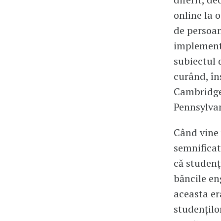
online la 
de persoan
implementa
subiectul 
curând, î
Cambridge,
Pennsylvan
Când vine v
semnificat
că studenț
băncile en
aceasta er
studențilo