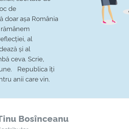
loc de
 că doar așa România
Să rămânem
flecției, al
dează și al
mbă ceva. Scrie,
pune. Republica îți
tru anii care vin.
Tinu Bosînceanu