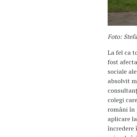
Foto: Stef
La fel ca t
fost afect
sociale a
absolvit m
consultan
colegi car
români în 
aplicare l
încredere 