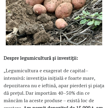
Despre legumicultură și investiții:
„Legumicultura e exagerat de capital–
intensivă: investiția inițială e foarte mare,
depozitarea nu e ieftină, apar pierderi și piața
dă prețul. Dar importăm 40–50% din ce
mâncăm la aceste produse – există loc de
creștere.
Am pornit depozitul de 15.000 t, am