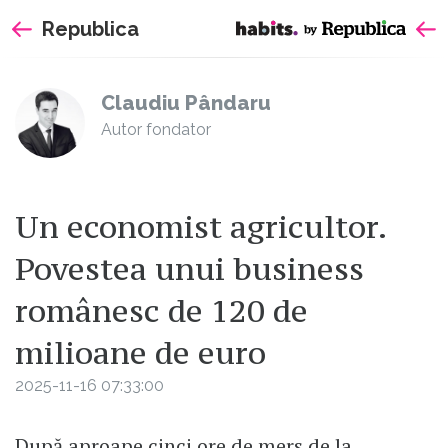
Sari
Republica
la
continut
Claudiu Pândaru
Autor fondator
Un economist agricultor.
Povestea unui business
românesc de 120 de
milioane de euro
2025-11-16 07:33:00
După aproape cinci ore de mers de la