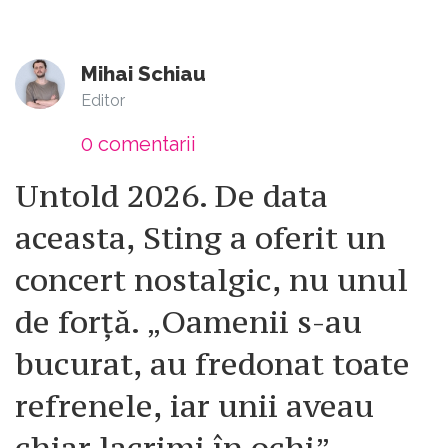
Mihai Schiau
Editor
0
comentarii
Untold 2026. De data
aceasta, Sting a oferit un
concert nostalgic, nu unul
de forță. „Oamenii s-au
bucurat, au fredonat toate
refrenele, iar unii aveau
chiar lacrimi în ochi”