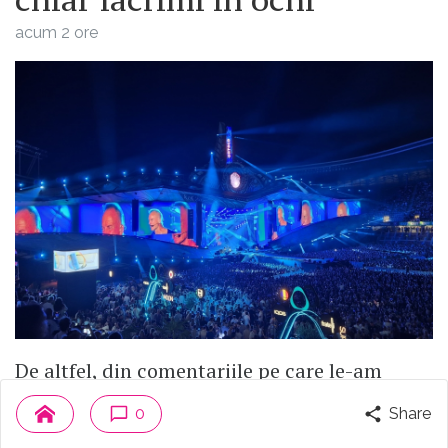
acum 2 ore
De altfel, din comentariile pe care le-am
auzit în jurul meu după concert, dar și pe
0
Share
care le-am citit pe net, trag următoarea