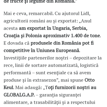
de fructe și legume din România.
”
Mai e ceva, remarcabil. Cu ajutorul Lidl,
agricultorii români au și exportat: „Anul
acesta
am exportat în Ungaria, Serbia,
Croația și Polonia aproximativ 1.400 de tone
.
E dovada că
produsele din România pot fi
competitive în Uniunea Europeană
.
Investițiile partenerilor noștri – depozitare la
rece, linii de sortare automatizată, logistică
performantă – sunt esențiale ca să avem
produse și în extrasezon”, mai spune
Otto
Keul
. Mai adaugă: „T
oți furnizorii noștri au
GLOBALG.A.P.
– garanția siguranței
alimentare, a trasabilității și a respectului