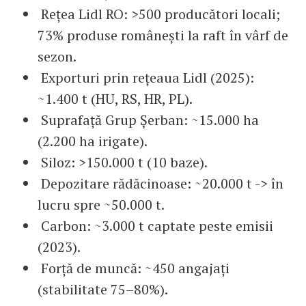
Rețea Lidl RO: >500 producători locali;
73% produse românești la raft în vârf de
sezon.
Exporturi prin rețeaua Lidl (2025):
~1.400 t (HU, RS, HR, PL).
Suprafață Grup Șerban: ~15.000 ha
(2.200 ha irigate).
Siloz: >150.000 t (10 baze).
Depozitare rădăcinoase: ~20.000 t -> în
lucru spre ~50.000 t.
Carbon: ~3.000 t captate peste emisii
(2023).
Forță de muncă: ~450 angajați
(stabilitate 75–80%).