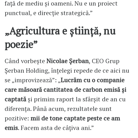
față de mediu și oameni. Nu e un proiect
punctual, e direcție strategică.”
„Agricultura e știință, nu
poezie”
Când vorbește
Nicolae Șerban
, CEO Grup
Șerban Holding, înțelegi repede de ce aici nu
se „improvizează”: „
Lucrăm cu o companie
care măsoară cantitatea de carbon emisă și
captată
și primim raport la sfârșit de an cu
diferența. Până acum, rezultatele sunt
pozitive:
mii de tone captate peste ce am
emis
. Facem asta de câțiva ani.”