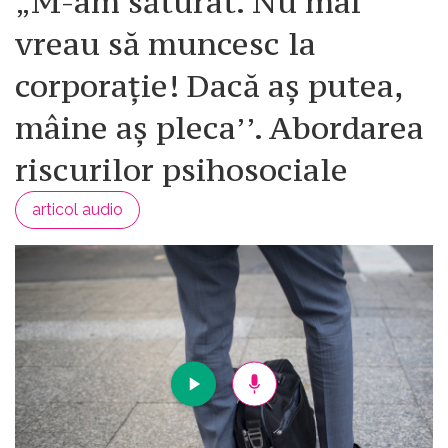
„M-am săturat. Nu mai
vreau să muncesc la
corporație! Dacă aș putea,
mâine aș pleca’’. Abordarea
riscurilor psihosociale
articol audio