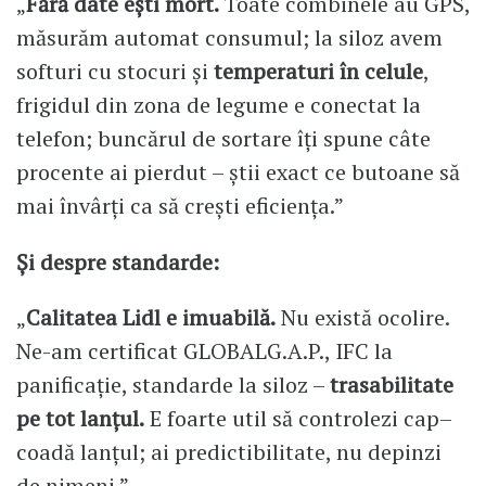
„
Fără date ești mort.
Toate combinele au GPS,
măsurăm automat consumul; la siloz avem
softuri cu stocuri și
temperaturi în celule
,
frigidul din zona de legume e conectat la
telefon; buncărul de sortare îți spune câte
procente ai pierdut – știi exact ce butoane să
mai învârți ca să crești eficiența.”
Și despre standarde:
„
Calitatea Lidl e imuabilă.
Nu există ocolire.
Ne-am certificat GLOBALG.A.P., IFC la
panificație, standarde la siloz –
trasabilitate
pe tot lanțul.
E foarte util să controlezi cap–
coadă lanțul; ai predictibilitate, nu depinzi
de nimeni.”