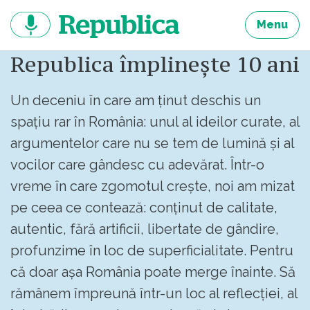
Sari
la
Menu
continut
Republica împlinește 10 ani
Un deceniu în care am ținut deschis un
spațiu rar în România: unul al ideilor curate, al
argumentelor care nu se tem de lumină și al
vocilor care gândesc cu adevărat. Într-o
vreme în care zgomotul crește, noi am mizat
pe ceea ce contează: conținut de calitate,
autentic, fără artificii, libertate de gândire,
profunzime în loc de superficialitate. Pentru
că doar așa România poate merge înainte. Să
rămânem împreună într-un loc al reflecției, al