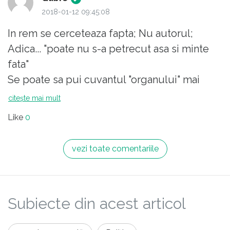
2018-01-12 09:45:08
In rem se cerceteaza fapta; Nu autorul;
Adica... "poate nu s-a petrecut asa si minte
fata"
Se poate sa pui cuvantul "organului" mai
prejos de cuvantul unei "mucoase" de 16
citește mai mult
ani?
Like
0
Si- acu` ( zice politia) - poate si-a cerut`o! Hai-
ca prea venea pe acasa sa puna rufele la
vezi toate comentariile
uscat!; Ce nu stim noi?!
Uite- va poate povesti si doamnadan;
Subiecte din acest articol