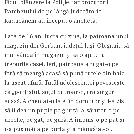
făcut plângere la Poliție, iar procurorii
Parchetului de pe lângă Judecătoria
Raducăneni au început o anchetă.
Fata de 16 ani lucra cu ziua, la patroana unui
magazin din Gorban, județul Iași. Obișnuia să
mai vândă în magazin și să o ajute la
treburile casei. Ieri, patroana a rugat-o pe
fată să meargă acasă să pună rufele din baie
la uscat afară. Tatăl adolescentei povestește
că „polițistul, soțul patroanei, era singur
acasă. A chemat-o la el în dormitor şi i-a zis
să îi dea un pupic pe guriţă. A sărutat-o pe
ureche, pe gât, pe gură. A împins-o pe pat şi
i-a pus mâna pe burtă şi a mângâiat-o".