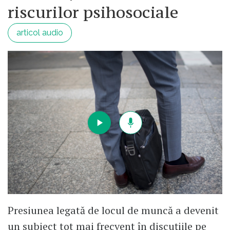
riscurilor psihosociale
articol audio
Presiunea legată de locul de muncă a devenit
un subiect tot mai frecvent în discuțiile pe