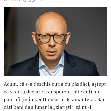
Acum, că s-a deschis cutia cu bâzdâci, aștept
ca și ei să declare transparent câte cutii de
pantofi țin în penthouse-urile amantelor. Sau
câți bani dau lunar la „ziariști”, să nu-i