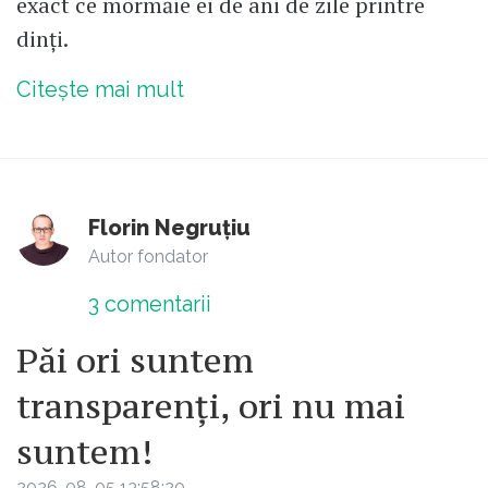
exact ce mormăie ei de ani de zile printre
dinți.
Citește mai mult
Florin Negruțiu
Autor fondator
3
comentarii
Păi ori suntem
transparenți, ori nu mai
suntem!
2026-08-05 13:58:20