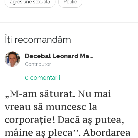
agresiune sexuală
Poliție
Îți recomandăm
Decebal Leonard Marin
Contributor
0
comentarii
„M-am săturat. Nu mai
vreau să muncesc la
corporație! Dacă aș putea,
mâine aș pleca’’. Abordarea