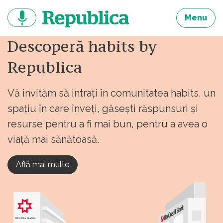
Sari
la
Menu
continut
Descoperă habits by
Republica
Vă invităm să intrați în comunitatea habits, un
spațiu în care înveți, găsești răspunsuri și
resurse pentru a fi mai bun, pentru a avea o
viață mai sănătoasă.
Află mai multe