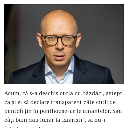
Acum, că s-a deschis cutia cu bâzdâci, aștept
ca și ei să declare transparent câte cutii de
pantofi țin în penthouse-urile amantelor. Sau
câți bani dau lunar la „ziariști”, să nu-i