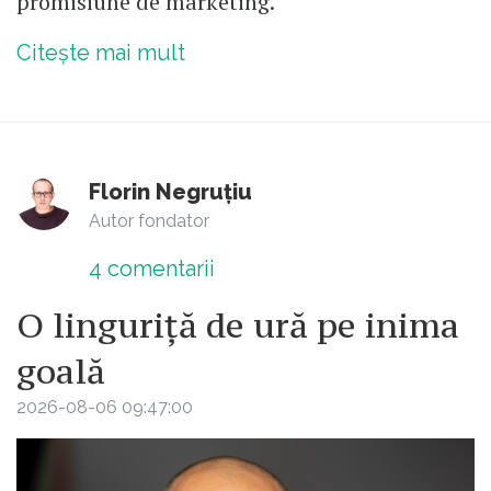
promisiune de marketing.
Citește mai mult
Florin Negruțiu
Autor fondator
4
comentarii
O linguriță de ură pe inima
goală
2026-08-06 09:47:00