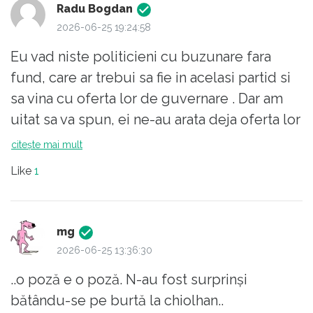
Radu Bogdan
2026-06-25 19:24:58
Eu vad niste politicieni cu buzunare fara
fund, care ar trebui sa fie in acelasi partid si
sa vina cu oferta lor de guvernare . Dar am
uitat sa va spun, ei ne-au arata deja oferta lor
de guvernare, mai toti au fost ministri in
citește mai mult
guvernarea Ciolacu + Ciuca, cei doi lideri
Like
1
providentiali care au adus tara in situatia
excelenta de azi. Si cum au facut o treaba
atat de buna , isi ofera serviciile din nou ,
mg
gata sa se jertfeasca pentru stabilitate. Cam
2026-06-25 13:36:30
atat despre aceasta poza . De partea cealalta
..o poză e o poză. N-au fost surprinși
a pozei este o ciurda imensa de dobitoci
bătându-se pe burtă la chiolhan..
fermecati de acest grup, numai pentru ca au