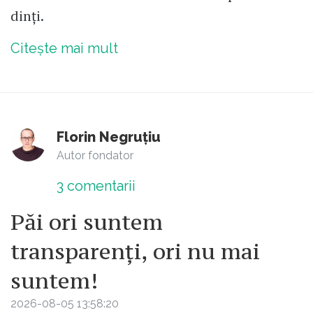
dinți.
Citește mai mult
Florin Negruțiu
Autor fondator
3
comentarii
Păi ori suntem
transparenți, ori nu mai
suntem!
2026-08-05 13:58:20