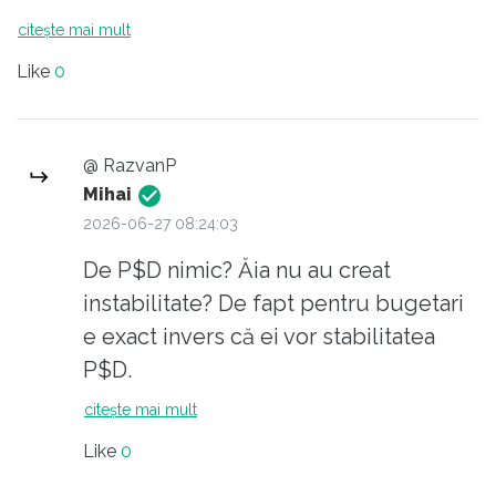
citește mai mult
Like
0
@ RazvanP
Mihai
2026-06-27 08:24:03
De P$D nimic? Ăia nu au creat
instabilitate? De fapt pentru bugetari
e exact invers că ei vor stabilitatea
P$D.
citește mai mult
Like
0