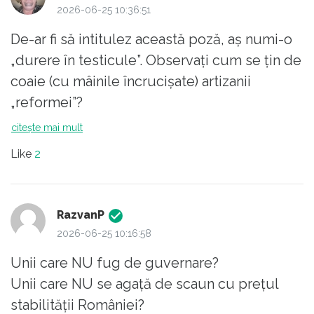
2026-06-25 10:36:51
De-ar fi să intitulez această poză, aș numi-o
„durere în testicule”. Observați cum se țin de
coaie (cu mâinile încrucișate) artizanii
„reformei”?
citește mai mult
Like
2
RazvanP
2026-06-25 10:16:58
Unii care NU fug de guvernare?
Unii care NU se agață de scaun cu prețul
stabilității României?