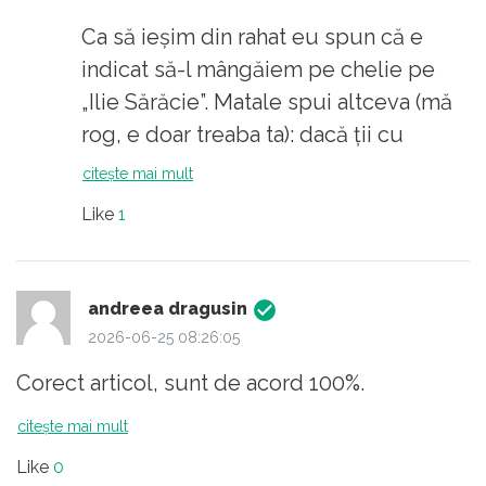
Ca să ieșim din rahat eu spun că e
indicat să-l mângăiem pe chelie pe
„Ilie Sărăcie”. Matale spui altceva (mă
rog, e doar treaba ta): dacă ții cu
Bolojan e clar că ești prostovan.
citește mai mult
„Patrioții”-adevărați și cu dracu' se fac
Like
1
frați când e vorba ca-n tavan să îl suie
pe Grindean…
andreea dragusin
Fiindcă nu vreau să te mint prefer să-
2026-06-25 08:26:05
ți fac un „remind”: cu Ciucă și cu
Corect articol, sunt de acord 100%.
Ciolacu cât pe ce să dăm de dracu'. Iar
acum nu mai contează ce se tot
citește mai mult
negociază. Cică trebă neapărat să
Like
0