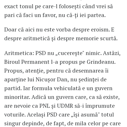
exact tonul pe care-l folosești când vrei să
pari că faci un favor, nu că-ți iei partea.
Doar că aici nu este vorba despre eroism. E
despre aritmetică și despre memorie scurtă.
Aritmetica: PSD nu „cucerește" nimic. Astăzi,
Biroul Permanent l-a propus pe Grindeanu.
Propus, atenție, pentru că desemnarea îi
aparține lui Nicușor Dan, nu ședinței de
partid. Iar formula vehiculată e un guvern
minoritar. Adică un guvern care, ca să existe,
are nevoie ca PNL și UDMR să-i împrumute
voturile. Același PSD care „își asumă" totul
singur depinde, de fapt, de mila celor pe care