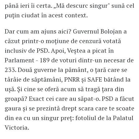
până ieri îi certa. „Mă descurc singur" sună cel
puțin ciudat în acest context.
Dar cum am ajuns aici? Guvernul Bolojan a
căzut printr-o moțiune de cenzură votată
inclusiv de PSD. Apoi, Veștea a picat în
Parlament - 189 de voturi dintr-un necesar de
233. Două guverne la pământ, o țară care se
târâie de săptămâni, PNRR și SAFE bătând la
ușă. Și cine se oferă acum să tragă țara din
groapă? Exact cei care au săpat-o. PSD a făcut
gaura și se prezintă drept scara care te scoate
din ea cu un singur preț: fotoliul de la Palatul
Victoria.