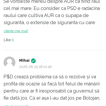
Se vorbeste mereu despre AUR ca fiind raul
cel mai mare. Eu consider ca PSD e radacina
raului care cultiva AUR ca o supapa de
siguranta, o extensie de siguranta cu care
mafia PSD isi va face treaba fatalmente, cand
citește mai mult
ii va veni apa la moara, dupa ce
Like
0
serviciile(slujitoare ale mafiei) au orchestrat
deliberat sa faramitzeze partidele(prin
propaganda, manipulari si cartite in partide)
Mihai
ceea ce a dus la situatia imposibila in care ne
2026-06-25 18:20:46
aflam !!! In loc sa fie un USR puternic, au
P$D crează problema ca să o rezolve și va
votat oamenii AUR, SOS, POT, REPER,
profita de ocazie să facă tot felul de mânării
DREPT, etc iar in PNL s-au creat
pentru care ar fi iresponsabil ca guvernul să
factiuni...parca a dat strechea in toti, ca asa
fie dată jos. Că ei așa l-au dat jos pe Bolojan,
vrea mafia pro-rusa!!!!!
au uitat deja.