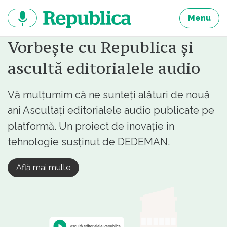
Sari
la
Menu
continut
Vorbește cu Republica și
ascultă editorialele audio
Vă mulțumim că ne sunteți alături de nouă
ani Ascultați editorialele audio publicate pe
platformă. Un proiect de inovație în
tehnologie susținut de DEDEMAN.
Află mai multe