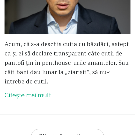
Acum, că s-a deschis cutia cu bâzdâci, aștept
ca și ei să declare transparent câte cutii de
pantofi țin în penthouse-urile amantelor. Sau
câți bani dau lunar la „ziariști”, să nu-i
întrebe de cutii.
Citește mai mult