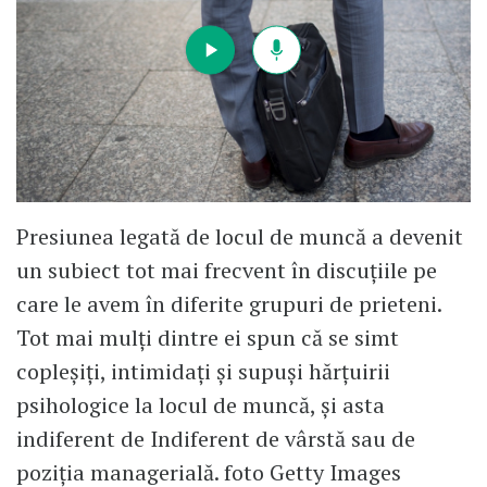
Ca să fiu băgat în seamă închei cu o
epigramă:
Cetățenii de rând
Cred zadarnic în cuvânt
Atâta timp cât, se știe,
Lumea-i plină de hoție…
Presiunea legată de locul de muncă a devenit
un subiect tot mai frecvent în discuțiile pe
care le avem în diferite grupuri de prieteni.
Tot mai mulți dintre ei spun că se simt
copleșiți, intimidați și supuși hărțuirii
psihologice la locul de muncă, și asta
indiferent de Indiferent de vârstă sau de
poziția managerială. foto Getty Images