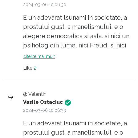
figureze în comisiile de programe școlare,
gust, fenomen care nu apare în
2024-03-06 10:06:30
manuale și subiecte de examen.
sistemele performante.
E un adevarat tsunami in societate, a
Se vrea? Nu se vrea...
prostului gust, a manelismului, e o
alegere democratica si asta. si nici un
psiholog din lume, nici Freud, si nici
Jung, nu poate opri fenomenul. Elevii,
citește mai mult
dupa exemplul parintilor lor, nu mai
Like
2
vor sa invete, nu mai vor sa faca nici
un fel de efort, in special intelectual.
Sa citez o expresie la moda ,,Nici un
@ Valentin
geniu nu poate convinge un prost ca
Vasile Ostaciuc
e prost.,, Nu generalizez, e vorba doar
2024-03-06 10:06:33
de 80% dintre ei.
E un adevarat tsunami in societate, a
prostului gust, a manelismului, e o