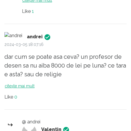
citește mai mult
asta nu s-a mai reparat nici acum.
Like
1
andrei
2024-03-05 18:07:16
dar cum se poate asa ceva? un profesor de
desen sa nu aiba 8000 de lei pe luna? ce tara
e asta? sau de religie
citește mai mult
Like
0
@ andrei
Valentin