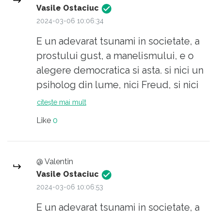
geniu nu poate convinge un prost ca
Vasile Ostaciuc
e prost.,, Nu generalizez, e vorba doar
2024-03-06 10:06:34
de 80% dintre ei.
E un adevarat tsunami in societate, a
prostului gust, a manelismului, e o
alegere democratica si asta. si nici un
psiholog din lume, nici Freud, si nici
Jung, nu poate opri fenomenul. Elevii,
citește mai mult
dupa exemplul parintilor lor, nu mai
Like
0
vor sa invete, nu mai vor sa faca nici
un fel de efort, in special intelectual.
Sa citez o expresie la moda ,,Nici un
@ Valentin
geniu nu poate convinge un prost ca
Vasile Ostaciuc
e prost.,, Nu generalizez, e vorba doar
2024-03-06 10:06:53
de 80% dintre ei.
E un adevarat tsunami in societate, a