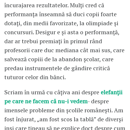
încurajarea rezultatelor. Mulți cred că
performanța înseamnă să duci copii foarte
dotați, din medii favorizate, la olimpiade și
concursuri. Desigur e și asta o performanță,
dar ar trebui premiați în primul rând
profesorii care duc mediana cât mai sus, care
salvează copiii de la abandon școlar, care
predau instrumentele de gândire critică
tuturor celor din bănci.
Scriam în urmă cu câțiva ani despre
elefanții
pe care ne facem că nu-i vedem
- despre
imensele probleme din școlile românești. Am
fost înjurat, „am fost scos la tablă” de diverși
inși care țineau să ne explice doct despre cum