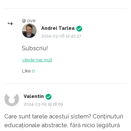
dovedeste ca a stiut si a incercat sa bage
sub pres,demisia nu este suficienta.Trebuie
@ ove
sa raspunda penal,si ea si ceilalti profesori
Andrei Tarlea
care au stiut.
2024-03-06 12:40:27
Subscriu!
citește mai mult
Like
0
Valentin
2024-03-05 19:18:09
Care sunt tarele acestui sistem? Conținuturi
educaționale abstracte, fără nicio legătură