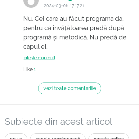
Cumva se pregateste linsarea invataotarei?
2024-03-06 17:17:21
asa , pe post de tap isapsitor?
Nu. Cei care au făcut programa da,
pentru că învățătoarea predă după
programă și metodică. Nu predă de
capul ei.
citește mai mult
Like
1
vezi toate comentariile
Subiecte din acest articol