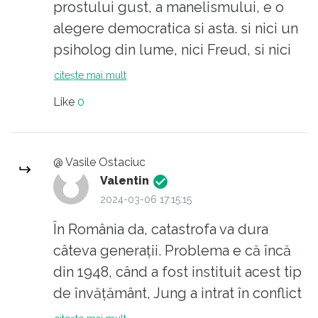
prostului gust, a manelismului, e o
alegere democratica si asta. si nici un
psiholog din lume, nici Freud, si nici
Jung, nu poate opri fenomenul. Elevii,
citește mai mult
dupa exemplul parintilor lor, nu mai
Like
0
vor sa invete, nu mai vor sa faca nici
un fel de efort, in special intelectual.
Sa citez o expresie la moda ,,Nici un
@ Vasile Ostaciuc
geniu nu poate convinge un prost ca
Valentin
e prost.,, Nu generalizez, e vorba doar
2024-03-06 17:15:15
de 80% dintre ei.
În România da, catastrofa va dura
câteva generații. Problema e că încă
din 1948, când a fost instituit acest tip
de învățământ, Jung a intrat în conflict
cu Lenin. Lenin a câștigat. Povestea