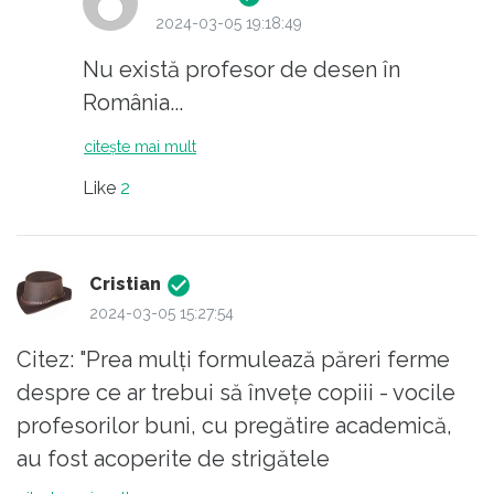
2024-03-05 19:18:49
Nu există profesor de desen în
România...
citește mai mult
Like
2
Cristian
2024-03-05 15:27:54
Citez: "Prea mulți formulează păreri ferme
despre ce ar trebui să învețe copiii - vocile
profesorilor buni, cu pregătire academică,
au fost acoperite de strigătele
„influensărilor”, „coach”-ilor, „antrenorilor” de