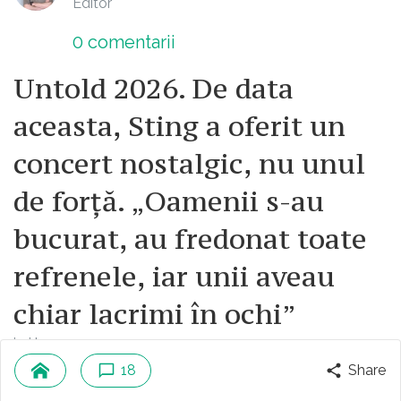
Editor
0
comentarii
Untold 2026. De data
aceasta, Sting a oferit un
concert nostalgic, nu unul
de forță. „Oamenii s-au
bucurat, au fredonat toate
refrenele, iar unii aveau
chiar lacrimi în ochi”
ieri la ora 10
18
Share