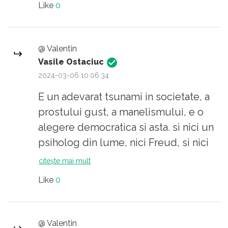
Like
0
vor sa invete, nu mai vor sa faca nici
un fel de efort, in special intelectual.
Sa citez o expresie la moda ,,Nici un
@ Valentin
geniu nu poate convinge un prost ca
Vasile Ostaciuc
e prost.,, Nu generalizez, e vorba doar
2024-03-06 10:06:34
de 80% dintre ei.
E un adevarat tsunami in societate, a
prostului gust, a manelismului, e o
alegere democratica si asta. si nici un
psiholog din lume, nici Freud, si nici
Jung, nu poate opri fenomenul. Elevii,
citește mai mult
dupa exemplul parintilor lor, nu mai
Like
0
vor sa invete, nu mai vor sa faca nici
un fel de efort, in special intelectual.
Sa citez o expresie la moda ,,Nici un
@ Valentin