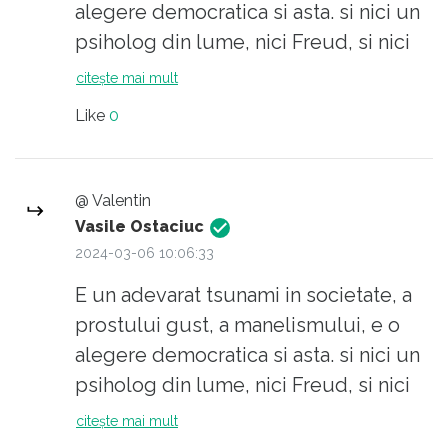
alegere democratica si asta. si nici un
psiholog din lume, nici Freud, si nici
Jung, nu poate opri fenomenul. Elevii,
citește mai mult
dupa exemplul parintilor lor, nu mai
Like
0
vor sa invete, nu mai vor sa faca nici
un fel de efort, in special intelectual.
Sa citez o expresie la moda ,,Nici un
@ Valentin
geniu nu poate convinge un prost ca
Vasile Ostaciuc
e prost.,, Nu generalizez, e vorba doar
2024-03-06 10:06:33
de 80% dintre ei.
E un adevarat tsunami in societate, a
prostului gust, a manelismului, e o
alegere democratica si asta. si nici un
psiholog din lume, nici Freud, si nici
Jung, nu poate opri fenomenul. Elevii,
citește mai mult
dupa exemplul parintilor lor, nu mai