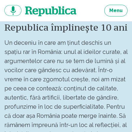
Sari
la
Menu
continut
Republica împlinește 10 ani
Un deceniu în care am ținut deschis un
spațiu rar în România: unul al ideilor curate, al
argumentelor care nu se tem de lumină și al
vocilor care gândesc cu adevărat. Într-o
vreme în care zgomotul crește, noi am mizat
pe ceea ce contează: conținut de calitate,
autentic, fără artificii, libertate de gândire,
profunzime în loc de superficialitate. Pentru
că doar așa România poate merge înainte. Să
rămânem împreună într-un loc al reflecției, al