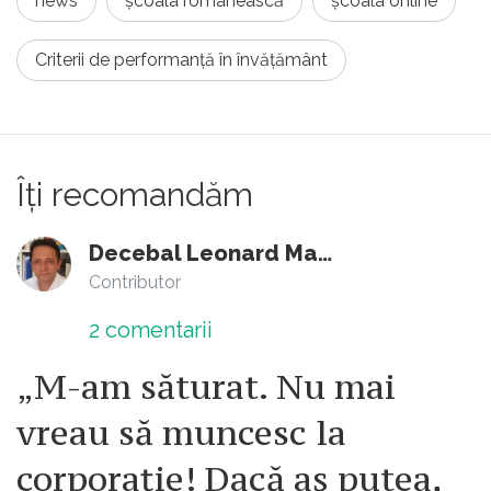
news
școala românească
școala online
Criterii de performanţă în învăţământ
Îți recomandăm
Decebal Leonard Marin
Contributor
2
comentarii
„M-am săturat. Nu mai
vreau să muncesc la
corporație! Dacă aș putea,