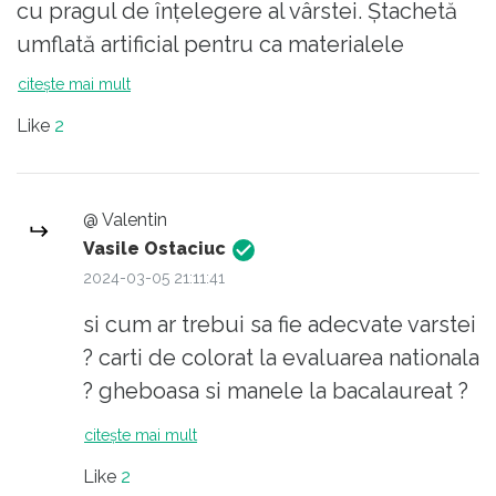
cu pragul de înțelegere al vârstei. Ștachetă
umflată artificial pentru ca materialele
didactice să treacă de comisiile de avizare.
citește mai mult
Un limbaj voit academic care să-l pună în
Like
2
lumină favorabilă pe cel care îl folosește.
Vorbim de goana după puncte, gradații etc.
Un sistem educațional făcut mai curând
@ Valentin
pentru profesori decât pentru elevi.
Vasile Ostaciuc
Există soluții? Există. Nu sunt complicate.
2024-03-05 21:11:41
Sunt punctuale și pe sistemul pașilor mici.
si cum ar trebui sa fie adecvate varstei
Exemplu:
? carti de colorat la evaluarea nationala
PARTICIPAREA ÎN COMISIILE DE PROGRAME
? gheboasa si manele la bacalaureat ?
ȘCOLARE, MANUALE ȘCOLARE ȘI
citește mai mult
SUBIECTE DE EXAMEN SE FIE
CONDIȚIONATĂ DE O PERIOADĂ DE 15 ANI
Like
2