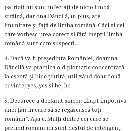
patrioţi nu sunt infectaţi de nicio limbă
străină, dar dna Dăncilă, în plus, are
imunitate şi faţă de limba română. Căci şi cei
care vorbesc prea corect şi fără inepţii limba
română sunt cam suspecţi...
4. Dacă va fi preşedinta României, doamna
Dăncilă va practica o diplomaţie concentrată
la esenţă şi bine ţintită, utilizând doar două
cuvinte: yes, yes și he, he.
5. Deoarece a declarat sincer: „Lupt împotriva
unei țări în care să se regăsească toți
românii”. Așa e. Mulți dintre cei care se
pretind români nu sunt destul de inteligenți