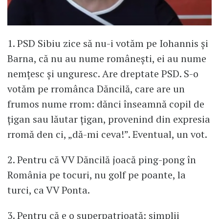
1. PSD Sibiu zice să nu-i votăm pe Iohannis și
Barna, că nu au nume românești, ei au nume
nemțesc și unguresc. Are dreptate PSD. S-o
votăm pe rromânca Dăncilă, care are un
frumos nume rrom: dănci înseamnă copil de
țigan sau lăutar țigan, provenind din expresia
rromă den ci, „dă-mi ceva!”. Eventual, un vot.
2. Pentru că VV Dăncilă joacă ping-pong în
România pe tocuri, nu golf pe poante, la
turci, ca VV Ponta.
3. Pentru că e o superpatrioată: simplii