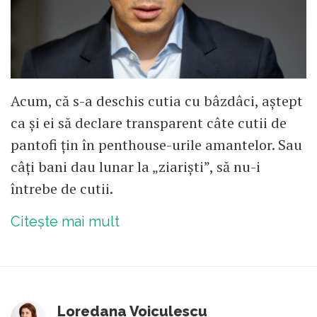
Acum, că s-a deschis cutia cu bâzdâci, aștept
ca și ei să declare transparent câte cutii de
pantofi țin în penthouse-urile amantelor. Sau
câți bani dau lunar la „ziariști”, să nu-i
întrebe de cutii.
Citește mai mult
Loredana Voiculescu