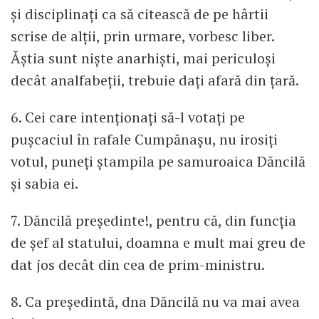
și disciplinați ca să citească de pe hârtii
scrise de alții, prin urmare, vorbesc liber.
Ăștia sunt niște anarhiști, mai periculoși
decât analfabeții, trebuie dați afară din țară.
6. Cei care intenționați să-l votați pe
pușcaciul în rafale Cumpănașu, nu irosiți
votul, puneți ștampila pe samuroaica Dăncilă
și sabia ei.
7. Dăncilă președinte!, pentru că, din funcția
de șef al statului, doamna e mult mai greu de
dat jos decât din cea de prim-ministru.
8. Ca președintă, dna Dăncilă nu va mai avea