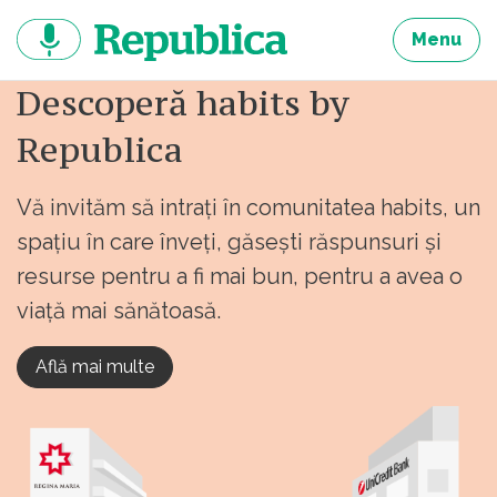
Sari
la
Menu
continut
Descoperă habits by
Republica
Vă invităm să intrați în comunitatea habits, un
spațiu în care înveți, găsești răspunsuri și
resurse pentru a fi mai bun, pentru a avea o
viață mai sănătoasă.
Află mai multe