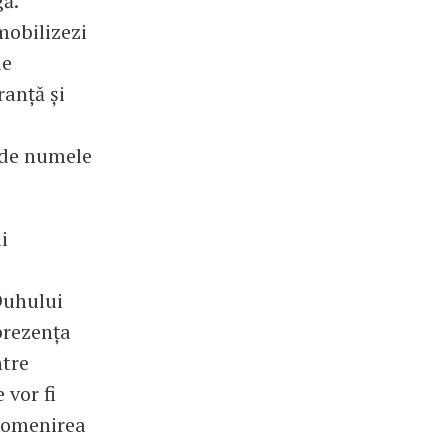
gă.
mobilizezi
de
ranță și
 de numele
i
Duhului
prezența
ntre
 vor fi
epomenirea