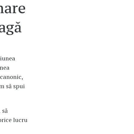
mare
oagă
siunea
unea
 canonic,
um să spui
 să
orice lucru