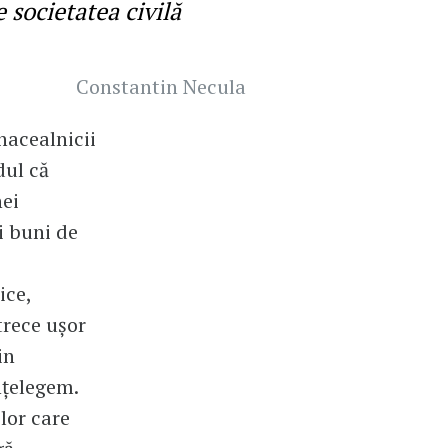
 societatea civilă
Constantin Necula
nacealnicii
dul că
ei
i buni de
ice,
trece ușor
in
nțelegem.
lor care