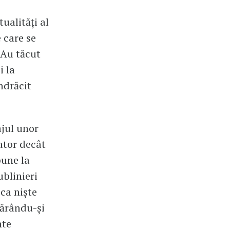
ualități al
 care se
 Au tăcut
i la
ndrăcit
jul unor
ator decât
pune la
ublinieri
 ca niște
apărându-și
nte