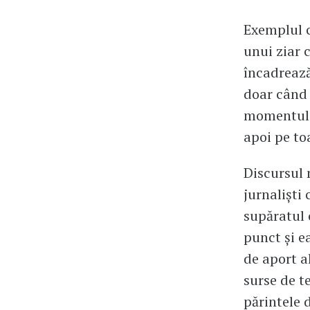
Exemplul c
unui ziar 
încadrează
doar când e
momentul #
apoi pe to
Discursul 
jurnaliști
supăratul 
punct și e
de aport al
surse de te
părintele d