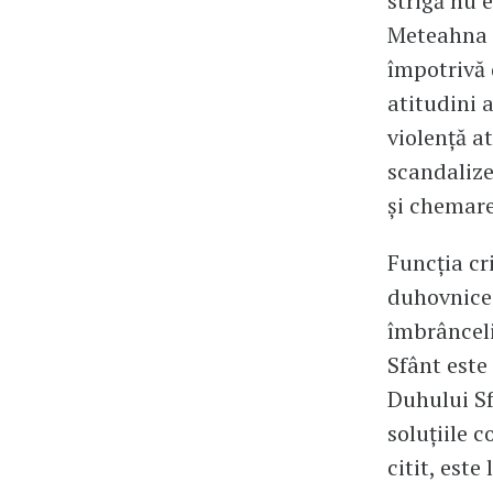
strigă nu 
Meteahna s
împotrivă 
atitudini a
violență a
scandaliz
și chemare
Funcția cri
duhovniceș
îmbrânceli
Sfânt este
Duhului Sf
soluțiile 
citit, est