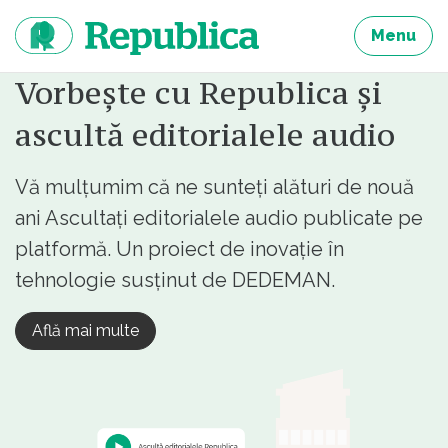
Sari
la
Menu
continut
Vorbește cu Republica și
ascultă editorialele audio
Vă mulțumim că ne sunteți alături de nouă
ani Ascultați editorialele audio publicate pe
platformă. Un proiect de inovație în
tehnologie susținut de DEDEMAN.
Află mai multe