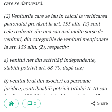
care se datorează.
(2) Veniturile care se iau în calcul la verificarea
plafonului prevăzut la art. 155 alin. (2) sunt
cele realizate din una sau mai multe surse de
venituri, din categoriile de venituri menţionate
la art. 155 alin. (2), respectiv:
a) venitul net din activităţi independente,
stabilit potrivit art. 68-70, după caz;
b) venitul brut din asocieri cu persoane
juridice, contribuabili potrivit titlului ÎI, III sau
Legii nr. 170/2016 privind impozitul specific
unor activităţi, pentru care sunt aplicabile
0
Share
prevederile art. 125 alin. (7) - (9);