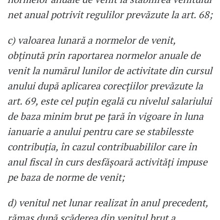
net anual potrivit regulilor prevăzute la art. 68;
c) valoarea lunară a normelor de venit,
obţinută prin raportarea normelor anuale de
venit la numărul lunilor de activitate din cursul
anului după aplicarea corecţiilor prevăzute la
art. 69, este cel puţin egală cu nivelul salariului
de baza minim brut pe ţară în vigoare în luna
ianuarie a anului pentru care se stabilesste
contribuţia, în cazul contribuabililor care în
anul fiscal în curs desfăşoară activităţi impuse
pe baza de norme de venit;
d) venitul net lunar realizat în anul precedent,
rămas după scăderea din venitul brut a