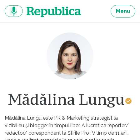
Sari
la
Menu
continut
Mădălina Lungu
Mădălina Lungu este PR & Marketing strategist la
vizibil.eu
și blogger în timpul liber. A lucrat ca reporter/
redactor/ corespondent la Știrile ProTV timp de 11 ani,