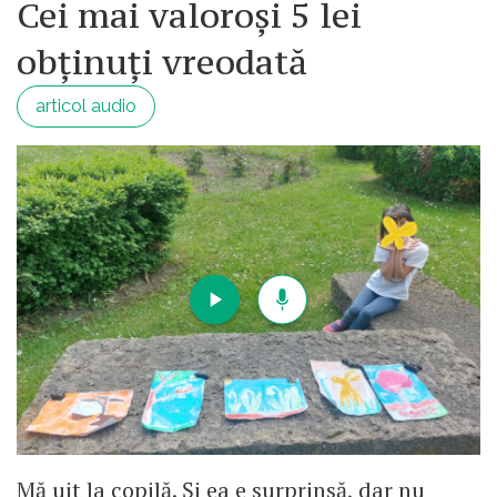
Cei mai valoroși 5 lei
obținuți vreodată
articol audio
Mă uit la copilă. Și ea e surprinsă, dar nu