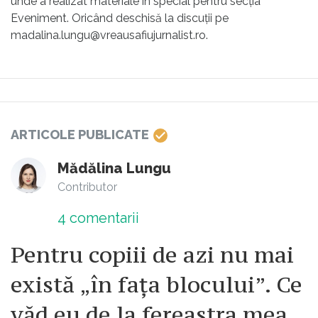
unde a realizat materiale în special pentru secția
Eveniment. Oricând deschisă la discuții pe
madalina.lungu@vreausafiujurnalist.ro.
ARTICOLE PUBLICATE
Mădălina Lungu
Contributor
4
comentarii
Pentru copiii de azi nu mai
există „în fața blocului”. Ce
văd eu de la fereastra mea