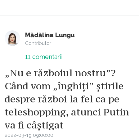
Mădălina Lungu
Contributor
11
comentarii
„Nu e războiul nostru”?
Când vom „înghiți” știrile
despre război la fel ca pe
teleshopping, atunci Putin
va fi câștigat
2022-03-19 09:00:00