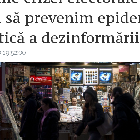
 să prevenim epid
tică a dezinformării
 19:52:00