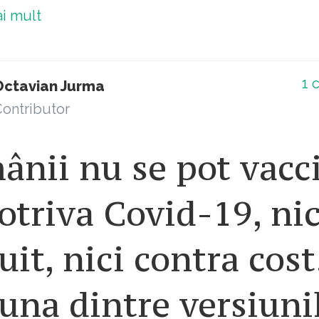
ai mult
1
c
Octavian Jurma
ontributor
ânii nu se pot vacc
triva Covid-19, nic
uit, nici contra cost
una dintre versiuni