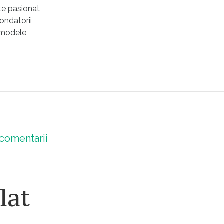
ste pasionat
fondatorii
ă modele
comentarii
lat