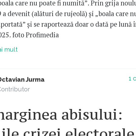
boala care nu poate fi numită”. Prin grija noul
a devenit (alături de rujeolă) și „boala care 
raportată” și se raportează doar o dată pe lună
2025. foto Profimedia
ai mult
1
c
Octavian Jurma
ontributor
arginea abisului:
iile crizei electorale