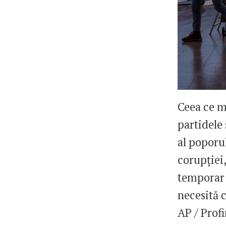
Ceea ce m
partidele
al poporul
corupției
temporar 
necesită 
AP / Prof