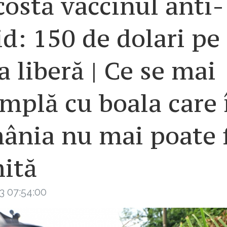
costă vaccinul anti-
d: 150 de dolari pe
a liberă | Ce se mai
mplă cu boala care 
ânia nu mai poate f
ită
3 07:54:00