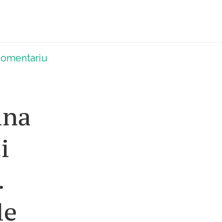
omentariu
ina
i
.
le