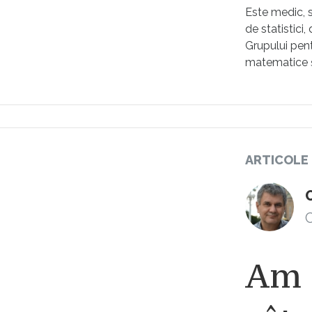
Este medic, s
de statistici,
Grupului pent
matematice ș
ARTICOLE
C
Am f