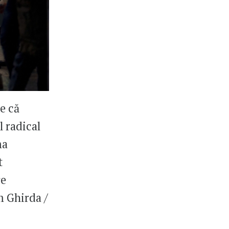
e că
l radical
ma
t
re
m Ghirda /