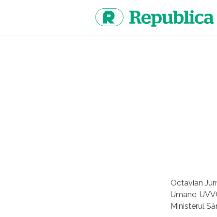
Sari
la
continut
Octavian Jurm
Umane, UVVGA 
Ministerul Săn