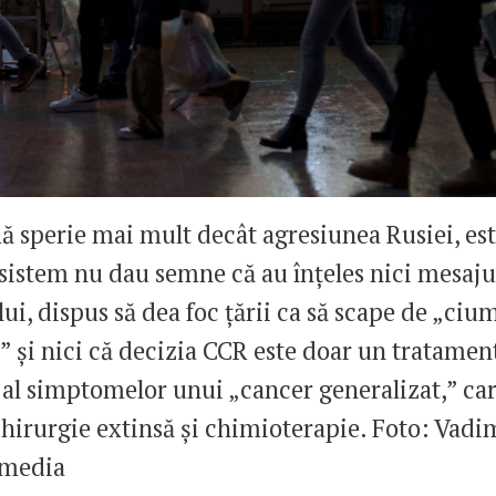
ă sperie mai mult decât agresiunea Rusiei, est
 sistem nu dau semne că au înțeles nici mesaju
ui, dispus să dea foc țării ca să scape de „ciu
,” și nici că decizia CCR este doar un tratamen
al simptomelor unui „cancer generalizat,” ca
chirurgie extinsă și chimioterapie. Foto: Vadi
imedia