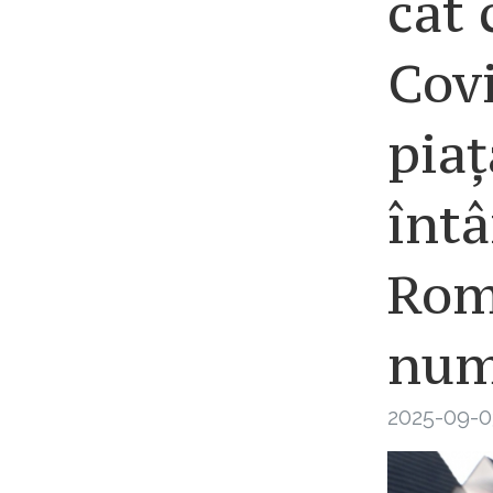
cât 
Covi
piaț
întâ
Rom
num
2025-09-0