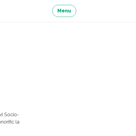
Menu
ri Socio-
orific la