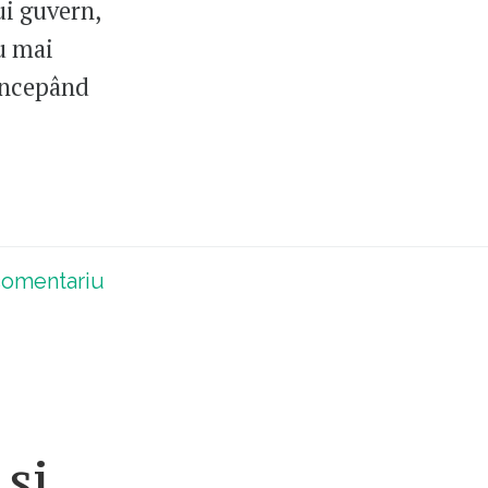
ui guvern,
nu mai
 începând
omentariu
 și