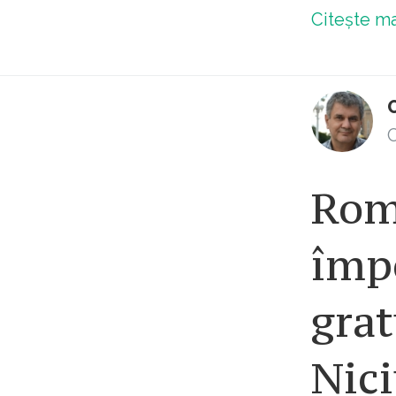
Citește m
C
Rom
împo
grat
Nici