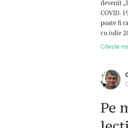
devenit „
COVID-19 
poate fi 
cu iulie 
Citește m
C
Pe m
lecț