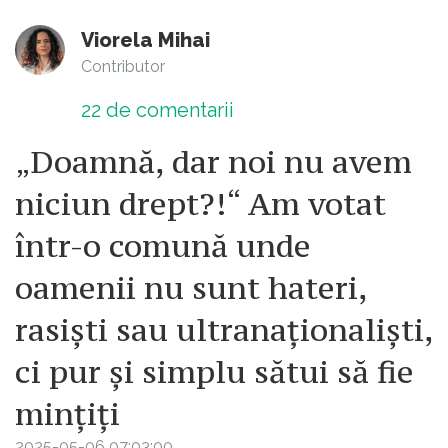
Viorela Mihai
Contributor
22
de comentarii
„Doamnă, dar noi nu avem
niciun drept?!“ Am votat
într-o comună unde
oamenii nu sunt hateri,
rasiști sau ultranaționaliști,
ci pur și simplu sătui să fie
mințiți
2025-05-06 07:03:00