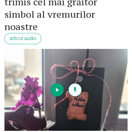
trimis cel mai grăitor
simbol al vremurilor
noastre
articol audio