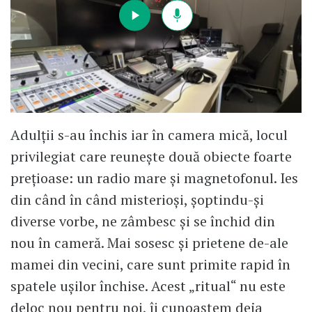
Adulții s-au închis iar în camera mică, locul
privilegiat care reunește două obiecte foarte
prețioase: un radio mare și magnetofonul. Ies
din când în când misterioși, șoptindu-și
diverse vorbe, ne zâmbesc și se închid din
nou în cameră. Mai sosesc și prietene de-ale
mamei din vecini, care sunt primite rapid în
spatele ușilor închise. Acest „ritual“ nu este
deloc nou pentru noi, îi cunoaștem deja