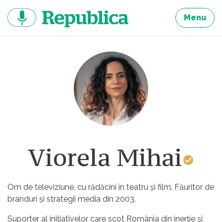
Sari
la
Menu
continut
Viorela Mihai
Om de televiziune, cu rădăcini în teatru și film. Făuritor de
branduri și strategii media din 2003.
Suporter al inițiativelor care scot România din inerție și