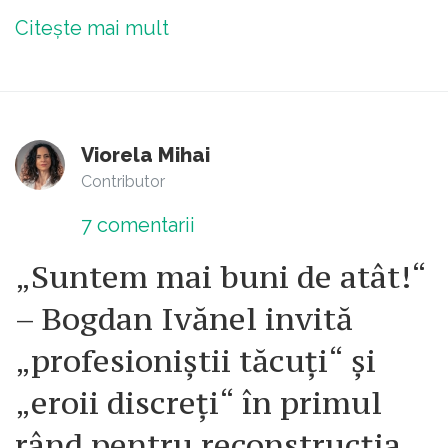
Citește mai mult
Viorela Mihai
Contributor
7
comentarii
„Suntem mai buni de atât!“
– Bogdan Ivănel invită
„profesioniștii tăcuți“ și
„eroii discreți“ în primul
rând pentru reconstrucția