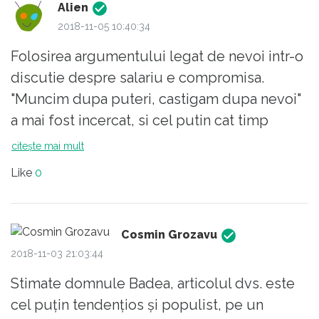
Alien
2018-11-05 10:40:34
Folosirea argumentului legat de nevoi intr-o
discutie despre salariu e compromisa.
"Muncim dupa puteri, castigam dupa nevoi"
a mai fost incercat, si cel putin cat timp
munca e necesara n-o sa functioneze. Poate
citește mai mult
o sa mearga cand or sa mai muncasca doar
Like
0
robotii si AIs, cine stie, iar oamenii vor mai
munci doar din plictiseala.
Pe de alta parte, si fara vreo legatura, si
Cosmin Grozavu
discursurile "de dreapta" sunt putin naive
2018-11-03 21:03:44
pentru situatia din Romania. Patronatul din
Stimate domnule Badea, articolul dvs. este
Romania e o adunatura la fel de pestrita ca si
cel puțin tendențios și populist, pe un
restul populatiei. Exista antreprenori