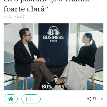
foarte clară”
ieri la ora 07
În cel mai nou episod al podcastului
22
Share
economic al Băncii Transilvania, BT Business