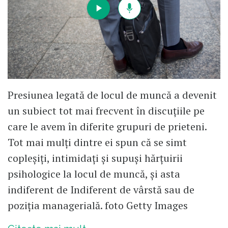
Da, nu e un lucru bun sa avem oameni platiti
prost, cu salariul minim pe economie. Dar
cresterea trebuie sa fie organica, urmare a
unei cresterii economice reale (prin investitii)
si a schimbarii structurii economiei, de la
Presiunea legată de locul de muncă a devenit
munci necalificate la munci mediu/inalt
un subiect tot mai frecvent în discuțiile pe
calificate.. Nu facuta din pix, din Bucuresti,
care le avem în diferite grupuri de prieteni.
de unii care, in goana de bani, nu fac decat
calcule mecanice: 1,7 milioane de oameni cu
Tot mai mulți dintre ei spun că se simt
salariul minim, 100 de lei in plus la buget
copleșiți, intimidați și supuși hărțuirii
lunar pentru fiecare, ura, am scos inca 500
psihologice la locul de muncă, și asta
de milioane de euro in plus la buget!
indiferent de Indiferent de vârstă sau de
poziția managerială. foto Getty Images
Rezultatul o sa fie fix pe dos fata de ce isi