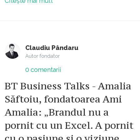
Citește mai mult
imagineaza unii.
Claudiu Pândaru
Autor fondator
0
comentarii
BT Business Talks - Amalia
Săftoiu, fondatoarea Ami
Amalia: „Brandul nu a
pornit cu un Excel. A pornit
cu o pasiune și o viziune