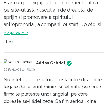
puțin pricepuți muncitori și viitorii asistați
Eram un pic ingrijorat la un moment dat ca
sociali;
pe site-ul asta nascut a fi de dreapta, de
2. Când nu poți să concediezi, reduci salariile
sprijin si promovare a spiritului
mari, ceea ce face ca angajații pricepuți să
antreprenorial, a companiilor start-up etc isi
se gândească de două ori dacă mai rămân în
facusera incet incet aparitia tot felul de
citește mai mult
companie; problema este că aceștia aleg de
indivizi cu gandire de tip socialist atat din
Like
1
multe ori să schimbe inclusiv țara...
randul comentatorilor cat si al autorilor (din
pacate) de articole si ca ponderea acestora
devine ingrijorator de mare.
Adrian Gabriel
Majoritatea comentariilor de mai jos mi-au
2018-11-02 14:39:09
redat un pic linistea si speranta ca mai sunt
Nu inteleg ce legatura exista intre discutiile
destui romani cu gandire sanatoasa
legate de salariul minim si salariile pe care o
capitalista.
firma le plateste unor angajati pe care
De aceea felicitari pentru comentarii Adr.
doreste sa-i fidelizeze. Sa fim seriosi, cine
Gabriel, M. Popesco, Common Reader