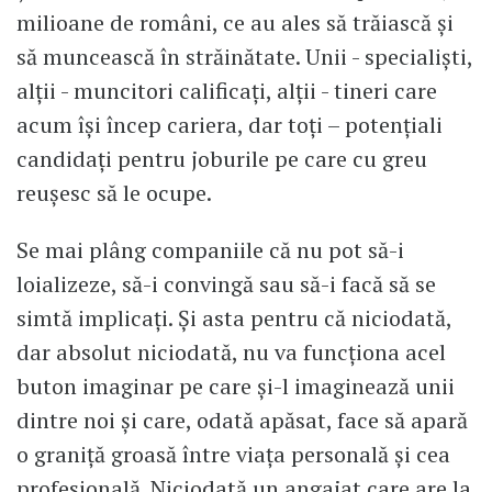
milioane de români, ce au ales să trăiască și
să muncească în străinătate. Unii - specialiști,
alții - muncitori calificați, alții - tineri care
acum își încep cariera, dar toți – potențiali
candidați pentru joburile pe care cu greu
reușesc să le ocupe.
Se mai plâng companiile că nu pot să-i
loializeze, să-i convingă sau să-i facă să se
simtă implicați. Și asta pentru că niciodată,
dar absolut niciodată, nu va funcționa acel
buton imaginar pe care și-l imaginează unii
dintre noi și care, odată apăsat, face să apară
o graniță groasă între viața personală și cea
profesională. Niciodată un angajat care are la