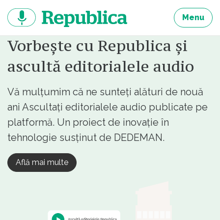
Sari
la
Menu
continut
Vorbește cu Republica și
ascultă editorialele audio
Vă mulțumim că ne sunteți alături de nouă
ani Ascultați editorialele audio publicate pe
platformă. Un proiect de inovație în
tehnologie susținut de DEDEMAN.
Află mai multe