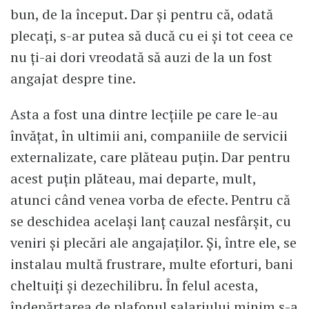
bun, de la început. Dar și pentru că, odată
plecați, s-ar putea să ducă cu ei și tot ceea ce
nu ți-ai dori vreodată să auzi de la un fost
angajat despre tine.
Asta a fost una dintre lecțiile pe care le-au
învățat, în ultimii ani, companiile de servicii
externalizate, care plăteau puțin. Dar pentru
acest puțin plăteau, mai departe, mult,
atunci când venea vorba de efecte. Pentru că
se deschidea același lanț cauzal nesfârșit, cu
veniri și plecări ale angajaților. Și, între ele, se
instalau multă frustrare, multe eforturi, bani
cheltuiți și dezechilibru. În felul acesta,
îndepărtarea de plafonul salariului minim s-a