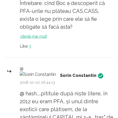
care vorbea critic că o CN, a lignitului sau a
Întrebare: cînd Boc a descoperit că
huilei, avea restanțe la fondul de pensii de
PFA-urile nu plăteau CAS,CASS,
circa 3,6 miliarde lei, și pensionabilii din
exista o lege prin care ele să fie
punct de vedere vîrstă, dar pentru care
obligate să facă asta?
angajatorul nu a plătit contribuțiile, în timp
a) Dacă da, atunci Boc a procedat
citește mai mult
ce dacă aceiași situație se aplică unui
corect să pretindă aceste cotizații,
Like
3
subromân care a lucrat în ,,privat" și
plus dobîndă. Și nu trebuia pe 5 ani, ci
angajatorul nu a plătit sau a făcut o
pe tot perioada de la intrarea în
șmecherie și contarctul era de 2 ore/zi, nu
vigoare a legii respective!
@
primește nimic sau doar o părticică...
b) Dacă nu, atunci Boc a intervenit nu
Sorin Constantin
Unul dintre momentele nemernice și
doar umilitor dar și ilegal (mă îndoiesc
2018-10-02 06:44:13
umilitoare a fost prin 2012, Boc era prim
totuși că acesta a fost cazul, căci ar fi
@ hash....pititule după niște litere, în
ministru, și atunci s-a trezit guvernul că PFA-
fost înecat în procese).
2012 eu eram PFA, și unul dintre
urile nu plăteau CAS,CASS, și le-a impus să
Legat de subiectul articolului, iată ce
exoticii care plătisem, de la
plătească retroactiv pe 5 ani,cu niște
pot să împărtășesc din pot să
săptămînalul CAPITAL mi s-a ,,tras" de