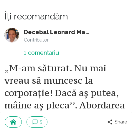
puten să vă acordăm nu-ș ce
zici că ar fi trebuit PFA-ueile să
bonificație căci, uite, pe anul X scrie
Îți recomandăm
plătească de cînd au venit pe lume,
clar în cartea de muncă că nu s-au
păi legea scrie că doar pe 5 ani
plătit contribuțiile, deci vechimea dvs
Decebal Leonard Marin
retroactiv, PFA-urile au fost tratate cu
în muncă nu poate fi de 10 ani, ci de 9”
Contributor
indolență de angajații autorităților, că
(fix la 10 ani era un prag care-mi mai
nici ăia nu știau, dar ei nu răspund.. Ai
1
comentariu
dădea te-miri-ce în plus la
cumva impresia că în perioada de pînă
„M-am săturat. Nu mai
indemnizația de șomaj). ”Păi, da, scrie,
la 2012 m-a întrebat ANAF-iotul cu
dar eu cu ce-s vinovat?”. ”Păi trebuiau
vreau să muncesc la
care trebuia să mă întîlnesc trimestrial
plătite aceste contribuții” - îmi zice
dacă am contract cu Casa de
corporație! Dacă aș putea,
tipul de la birou. ”Păi trebuiau, da, dar
Sănătate? Sau primăria Bucureștiului
era treaba mea? Era datoria mea să mă
mâine aș pleca’’. Abordarea
care îmi elibera Autorizația Taxi, sau
asigur că acele contribuții sunt
primăria de Sector 3? Norocul meu că
riscurilor psihosociale
plătite?”. ”Păi nu, însă ele nu au fost
5
Share
am știut, dar majoritatea nu au știut.
plătite și, conform regulamentului, nu
articol audio