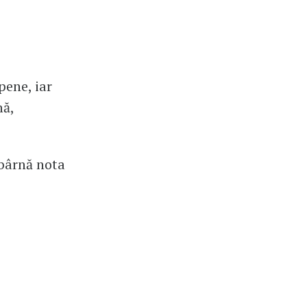
pene, iar
nă,
 bârnă nota