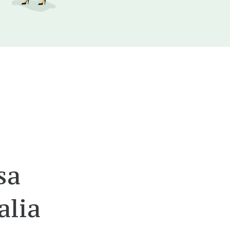
sa
alia