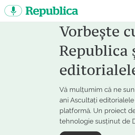
Sari
la
continut
Vorbește c
Republica ș
editorialel
Vă mulțumim că ne sunte
ani Ascultați editorialel
platformă. Un proiect de
tehnologie susținut d