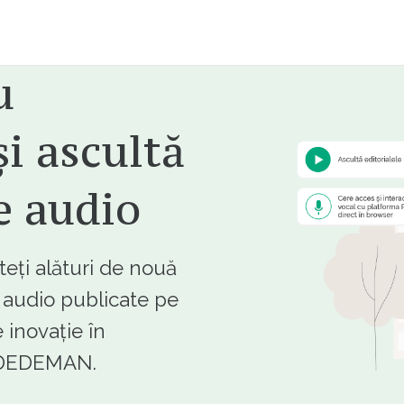
u
i ascultă
e audio
ți alături de nouă
e audio publicate pe
 inovație în
e DEDEMAN.