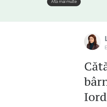
Află mai multe
E
Cătă
bârn
Iord