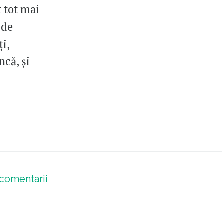
 tot mai
 de
ți,
ncă, și
comentarii