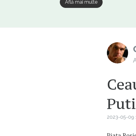
Află mai multe
A
Cea
Puti
2023-05-09 
Piața Roșie