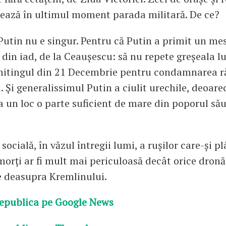
ează în ultimul moment parada militară. De ce?
Putin nu e singur. Pentru că Putin a primit un me
 din iad, de la Ceaușescu: să nu repete greșeala lu
mitingul din 21 Decembrie pentru condamnarea ră
 Și generalissimul Putin a ciulit urechile, deoarece
a un loc o parte suficient de mare din poporul său 
socială, în văzul întregii lumi, a rușilor care-și p
morți ar fi mult mai periculoasă decât orice dronă
e deasupra Kremlinului.
epublica pe Google News