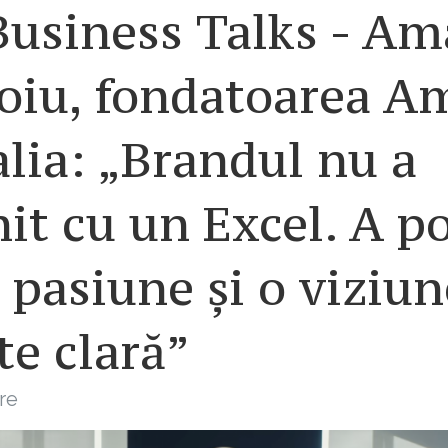
usiness Talks - Am
oiu, fondatoarea A
lia: „Brandul nu a
it cu un Excel. A p
 pasiune și o viziun
te clară”
re