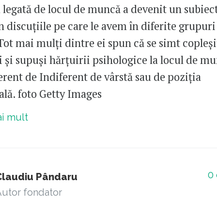
 legată de locul de muncă a devenit un subiect
n discuțiile pe care le avem în diferite grupuri
Tot mai mulți dintre ei spun că se simt copleși
 și supuși hărțuirii psihologice la locul de mu
erent de Indiferent de vârstă sau de poziția
lă. foto Getty Images
ai mult
0
Claudiu Pândaru
utor fondator