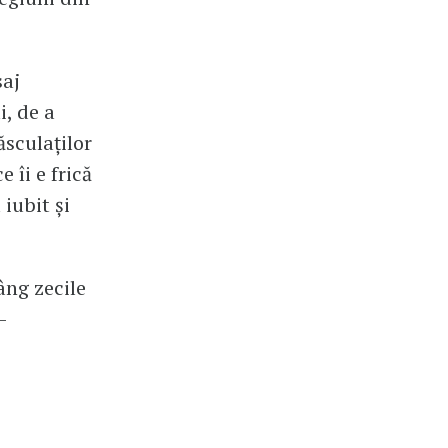
saj
i, de a
sculaților
 îi e frică
iubit și
lâng zecile
-