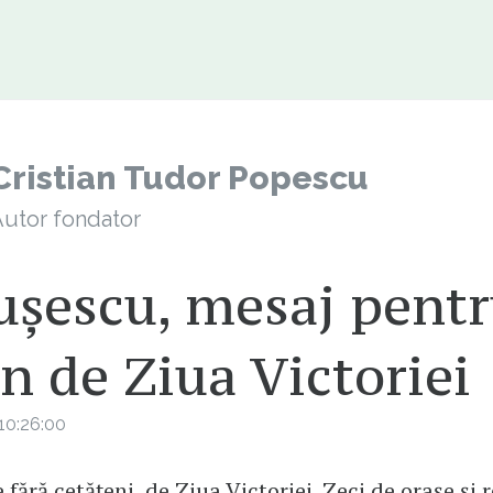
Cristian Tudor Popescu
utor fondator
ușescu, mesaj pent
n de Ziua Victoriei
10:26:00
 fără cetățeni, de Ziua Victoriei. Zeci de orașe și 