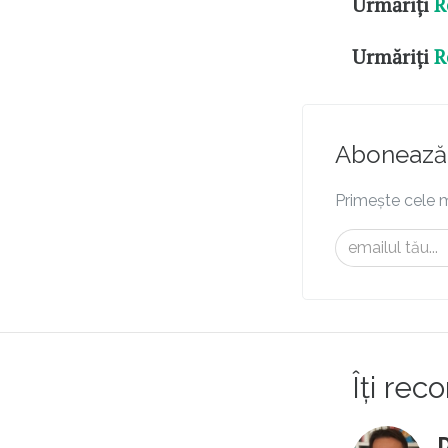
Urmăriți
R
Urmăriți
R
Abonează-
Primește cele m
Îți re