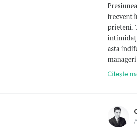
Presiunea
frecvent î
prieteni. 
intimidați
asta indif
manageria
Citește m
A