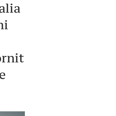
alia
mi
ornit
e