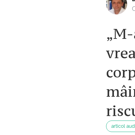
C
„M-
vre
corp
mâin
risc
articol aud