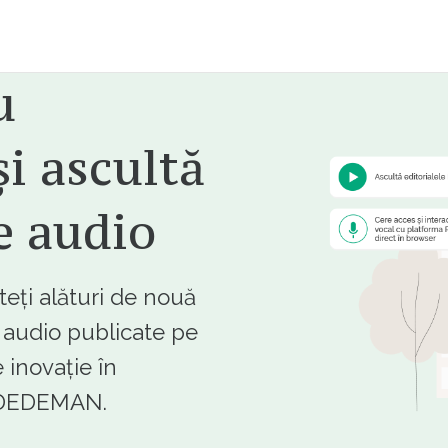
u
i ascultă
e audio
ți alături de nouă
e audio publicate pe
 inovație în
e DEDEMAN.