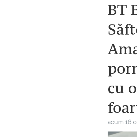
BT B
Săft
Ama
porn
cu o
foar
acum 16 o