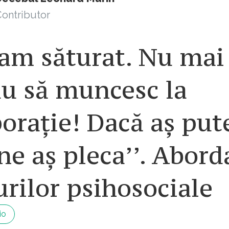
ontributor
am săturat. Nu mai
au să muncesc la
orație! Dacă aș put
e aș pleca’’. Abord
urilor psihosociale
io