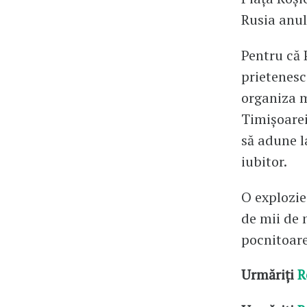
Rusia anul
Pentru că 
prietenesc
organiza 
Timișoarei.
să adune l
iubitor.
O explozie 
de mii de 
pocnitoar
Urmăriți
R