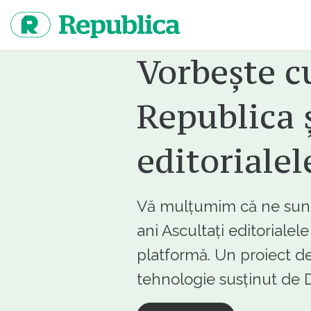
Sari
la
continut
Vorbește c
Republica ș
editorialel
Vă mulțumim că ne sunte
ani Ascultați editorialel
platformă. Un proiect de
tehnologie susținut d