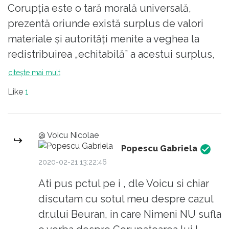
Corupția este o tară morală universală,
prezentă oriunde există surplus de valori
materiale și autorități menite a veghea la
redistribuirea „echitabilă” a acestui surplus,
reprezentând o acțiune ilegală în care sunt
citește mai mult
implicați în principal doi actori:
Like
1
* corupătorul fiind cel care solicită accesul la
resurse sau valori necuvenite;
* coruptul fiind cel care în virtutea funcției
@ Voicu Nicolae
de distribuitor a surplusului acceptă foloase
Popescu Gabriela
necuvenite de la corupător.
2020-02-21 13:22:46
Amândoi sunt la fel de vinovați în fața
Ati pus pctul pe i , dle Voicu si chiar
societății dacă nu și în fața legii. Ambii actori
discutam cu sotul meu despre cazul
au lacune serioase în ceea ce privește etica
dr.ului Beuran, in care Nimeni NU sufla
și morala, amândurora le lipsesc cei „șapte