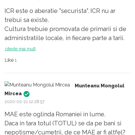
ICR este o aberatie "securista". ICR nu ar
trebui sa existe.
Cultura trebuie promovata de primarii si de
administratiile locale, in fiecare parte a tarii.
ICR exista in Romania pentru ca SRI si fosta
citește mai mult
securitate aveau nevoie de oameni "buni de
Like
1
gura" si cu ceva cultura in spate. In general,
fara gandire proprie... Buni sa ajunga prin
locuri straine si sa poata raporta la securitate
Munteanu Mongolul
cu subiect si predicat si sa puna virgulele in
Mircea
locurile bune...
2020-02-21 12:28:57
Romanii sunt inca sub influenta lui "Stefan
MAE este oglinda Romaniei in lume.
Cel Mare" si al lui "Putin",... in general, dupa
Daca in tara totul (TOTUL) se da pe bani si
orisicine "tatuc" care da de mancare la
nepotisme/cumetrii, de ce MAE ar fi altfel?