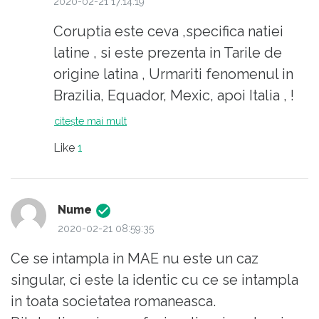
2020-02-21 17:14:19
într-o democrație funcțională (nu
sunt bulversate.
Coruptia este ceva ,specifica natiei
formală) nu se poate sustrage nimeni.
latine , si este prezenta in Tarile de
Soluția ar fi: legi corecte și consecvent
origine latina , Urmariti fenomenul in
aplicate. Există o singură "dictatură"
Brazilia, Equador, Mexic, apoi Italia , !
benefică, cea a legii, una pentru toți
Interesant ,este ca ; acolo iunde
fără excepții.
citește mai mult
coruptia este dezvoltata ,nivelul de
Like
1
trai al populatiei este unul ,foarte
,scazut, Sau invers ,acolo unde
coruptia este catre zero ,,nuvelul de
Nume
viata al populatiei tarilor respective
2020-02-21 08:59:35
,este unul ridicat , vezi Japonia
Ce se intampla in MAE nu este un caz
,Finlanda ,Suedia ,Norvegia
singular, ci este la identic cu ce se intampla
,Danemarca,etc.
in toata societatea romaneasca.