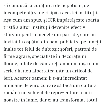
să conducă la curăţarea de nepotism, de
incompetenţă şi de risipă a acestei instituţii.
Aşa cum am spus, şi ICR împărtăşeşte soarta
tristă a altor instituţii devenite efectiv
stârvuri pentru hienele din partide, care au
invitat la ospăţul din bani publici şi pe funcţii
înalte tot felul de dubioşi: şoferi, patroni de
firme agrare, specialiste în decoraţiuni
florale, iubite de cântăreţi anonimi (aşa cum
scrie din nou Libertatea într-un articol de
ieri). Acestor oameni li s-au încredinţat
milioane de euro cu care să facă din cultura
română un vehicul de reprezentare a țării
noastre în lume, dar ei au transformat totul