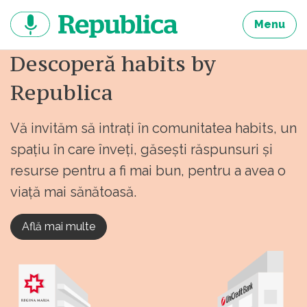
Sari
la
Menu
continut
Descoperă habits by
Republica
Vă invităm să intrați în comunitatea habits, un
spațiu în care înveți, găsești răspunsuri și
resurse pentru a fi mai bun, pentru a avea o
viață mai sănătoasă.
Află mai multe