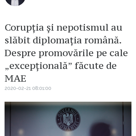
Corupția și nepotismul au
slăbit diplomația română.
Despre promovările pe cale
„excepțională” făcute de
MAE
2020-02-21 08:01:00