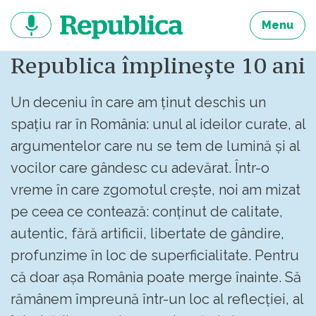
Sari
la
Menu
continut
Republica împlinește 10 ani
Un deceniu în care am ținut deschis un
spațiu rar în România: unul al ideilor curate, al
argumentelor care nu se tem de lumină și al
vocilor care gândesc cu adevărat. Într-o
vreme în care zgomotul crește, noi am mizat
pe ceea ce contează: conținut de calitate,
autentic, fără artificii, libertate de gândire,
profunzime în loc de superficialitate. Pentru
că doar așa România poate merge înainte. Să
rămânem împreună într-un loc al reflecției, al