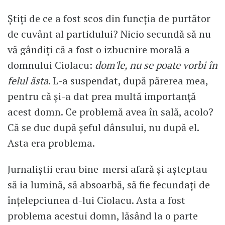
Știți de ce a fost scos din funcția de purtător
de cuvânt al partidului? Nicio secundă să nu
vă gândiți că a fost o izbucnire morală a
domnului Ciolacu:
dom'le, nu se poate vorbi în
felul ăsta
. L-a suspendat, după părerea mea,
pentru că și-a dat prea multă importanță
acest domn. Ce problemă avea în sală, acolo?
Că se duc după șeful dânsului, nu după el.
Asta era problema.
Jurnaliștii erau bine-mersi afară și așteptau
să ia lumină, să absoarbă, să fie fecundați de
înțelepciunea d-lui Ciolacu. Asta a fost
problema acestui domn, lăsând la o parte