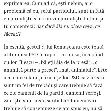
exprimarea. Cum adică, ești nebun, ai o
problemă că eu, șeful partidului, sunt în față
cu jurnaliștii și că nu vin jurnaliștii la tine și
tu comentezi:
dar dacă ăla nu zicea ceva, ce
făceați
?
În esență, gestul d-lui Romașcanu este toată
atitudinea PSD în raport cu presa, începând
cu Ion Iliescu – „băieții ăia de la presă”, „o
anumită parte a presei”, „măi animalule”. Este
acea idee clară și fixă a șeflor PSD că ziariștii
sunt un fel de trepăduși care trebuie să facă
ce zic oamenii de la partid, oamenii serioși.
Ziariștii sunt niște scribi babilonieni care
trebuie să consemneze ce am spus eu, nu să