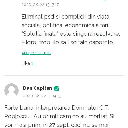
2020-08-22 13:17:17
Eliminat psd si complicii din viata
sociala, politica, economica a tarii.
"Solutia finala" este singura rezolvare.
Hidrei trebuie sa i se taie capetele.
Psd nu mai are nimic si nimeni de
citește mai mult
valoare. Batranii psd au format
Like
1
monstri, din toate punctele de vedere,
din "tinerii" hulpavi ce se sfasie intre ei
pentru a fi cat mai in fata. Eradicare
Dan Capitan
totala. Evident "democratic", prin vot,
2020-08-22 11:04:15
dar eradicare.
Forte buna ,interpretarea Domnului C.T.
Pop[escu . Au primit cam ce au meritat. Si
vor masi primi in 27 sept. caci nu se mai