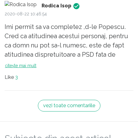
Rodica Isop
2020-08-22 10:46:54
Imi permit sa va completez ,d-le Popescu.
Cred ca atitudinea acestui personaj, pentru
ca domn nu pot sa-l numesc, este de fapt
atitudinea dispretuitoare a PSD fata de
oameni, fata de alegatori , carora le acorda
citește mai mult
atentie numai inainte de alegeri pentru a le
Like
3
obtine voturile. Este reflectarea celebrei "fac
pentru ca pot" care speram ca se va schimba
dupa alegeri.
vezi toate comentariile