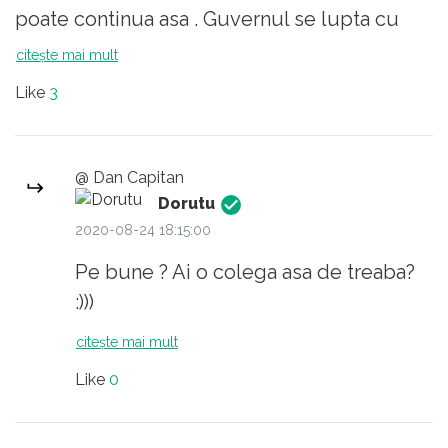
poate continua asa . Guvernul se lupta cu
problemele crizei dar ei , doar asta fac,, baga
citește mai mult
batul prin gard si provoaca scandal ,,Cam asa
Like
3
face si colega mea de viata , Nu doresc la
nimeni ,sa traiasca intr-un stres continuu..
@ Dan Capitan
Dorutu
2020-08-24 18:15:00
Pe bune ? Ai o colega asa de treaba?
:)))
citește mai mult
Like
0