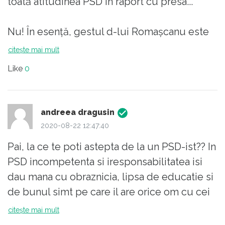
toată atitudinea PSD în raport cu presa..."
Nu! În esenţă, gestul d-lui Romaşcanu este
toată atitudinea POLITICIANULUI ROMÂN în
citește mai mult
raport cu presa. În momentul în care ziaristul
Like
0
se abate de la "linia partidului" şi începe să
pună (eventual să repete) întrebări
incomode, politrucul român trece
andreea dragusin
instantaneu în esenţa gestului romaşcanian.
2020-08-22 12:47:40
Pai, la ce te poti astepta de la un PSD-ist?? In
Aşteptaţi cumva reacţii pe măsură din partea
PSD incompetenta si iresponsabilitatea isi
cetăţeanului votant? Păi ce reacţii a avut
dau mana cu obraznicia, lipsa de educatie si
cetăţeanul român mânuitor de ştampilă când
de bunul simt pe care il are orice om cu cei
senatorul-sex-anal s-a produs în toată
7 ani de acasa (astia si-au petrecut primii
citește mai mult
splendoarea la scenă deschisă?
sapte ani pe strada, probabil mamele lor