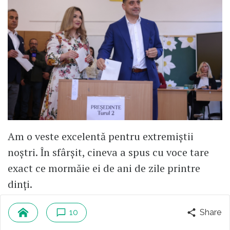
Am o veste excelentă pentru extremiștii
noștri. În sfârșit, cineva a spus cu voce tare
exact ce mormăie ei de ani de zile printre
dinți.
Citește mai mult
10
Share