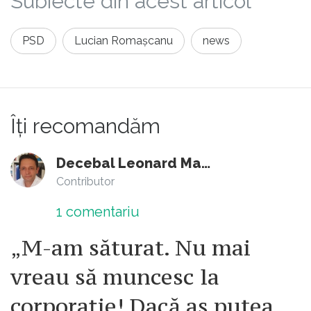
Subiecte din acest articol
PSD
Lucian Romașcanu
news
Îți recomandăm
Decebal Leonard Marin
Contributor
1
comentariu
„M-am săturat. Nu mai
vreau să muncesc la
corporație! Dacă aș putea,