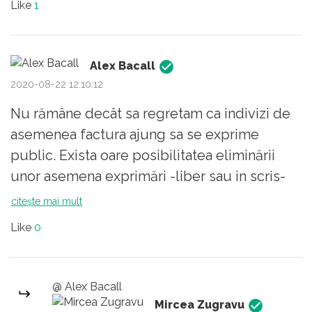
Like
1
erau si ele ocupate in a "face trotoarul", asta
ca sa vorbim pe intelesul PSD-eilor.....). Astia
nu stiu sa faca nimic decat sa bage strambe,
Alex Bacall
sa promoveze legi fanteziste, sa injure......
2020-08-22 12:10:12
Nu rămâne decât sa regretam ca indivizi de
asemenea factura ajung sa se exprime
public. Exista oare posibilitatea eliminării
unor asemena exprimări -liber sau in scris-
din viața noastră? Ne mai trimitem copiii la
citește mai mult
școala? Ce naiba sa învețe?
Like
0
@ Alex Bacall
Mircea Zugravu