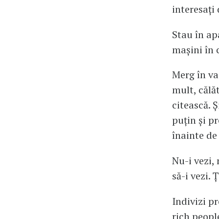
interesați
Stau în ap
mașini în 
Merg în vac
mult, călăt
citească. Ș
puțin și pr
înainte de 
Nu-i vezi, 
să-i vezi. 
Indivizi p
rich peopl