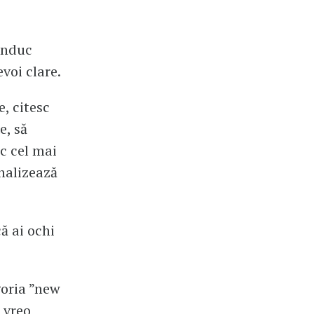
onduc
voi clare.
e, citesc
e, să
sc cel mai
analizează
că ai ochi
goria ”new
u vreo