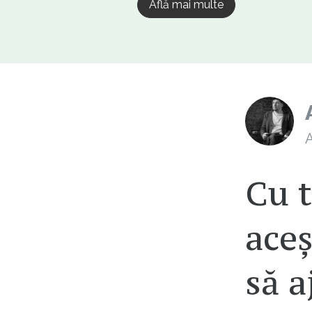
Află mai multe
A
Cu t
aceș
să 