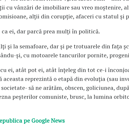
ții cu vânzări de imobiliare sau vreo moștenire, al
omisioane, alții din corupție, afaceri cu statul și p
ca ei, dar parcă prea mulți în politică.
ți și la semafoare, dar și pe trotuarele din fața șc
ptându-și, cu motoarele tancurilor pornite, progeni
 cu ei, atât pot ei, atât înțeleg din tot ce-i înconjo
ă aceasta reprezintă o etapă din evoluția (sau inv
 societate- să ne arătăm, obscen, goliciunea, dup
bezna peșterilor comuniste, brusc, la lumina orbit
epublica pe Google News