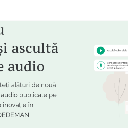
u
i ascultă
e audio
ți alături de nouă
e audio publicate pe
 inovație în
e DEDEMAN.