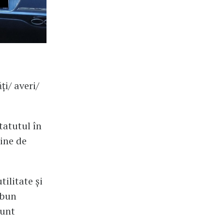
ți/ averi/
tatutul în
aine de
tilitate și
 bun
sunt