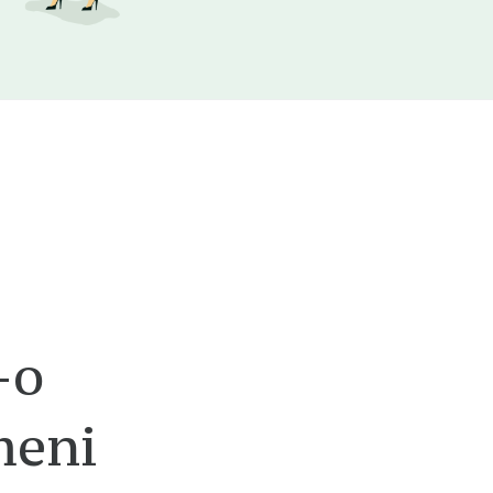
-o
meni