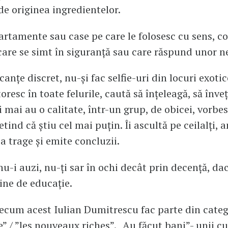
 de originea ingredientelor.
artamente sau case pe care le folosesc cu sens, c
care se simt în siguranță sau care răspund unor ne
anțe discret, nu-și fac selfie-uri din locuri exotic
oresc în toate felurile, caută să înțeleagă, să înveț
i mai au o calitate, într-un grup, de obicei, vorbe
etind că știu cel mai puțin. Îi ascultă pe ceilalți, 
a trage și emite concluzii.
nu-i auzi, nu-ți sar în ochi decât prin decență, da
Ține de educație.
recum acest Iulian Dumitrescu fac parte din cate
e” / ”les nouveaux riches”. „Au făcut bani”- unii c