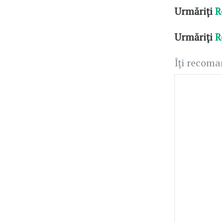
Urmăriți
R
Urmăriți
R
Îți recom