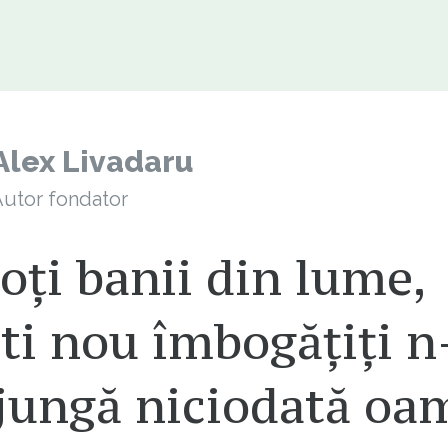
Alex Livadaru
utor fondator
oți banii din lume,
ti nou îmbogățiți n
ajungă niciodată oa