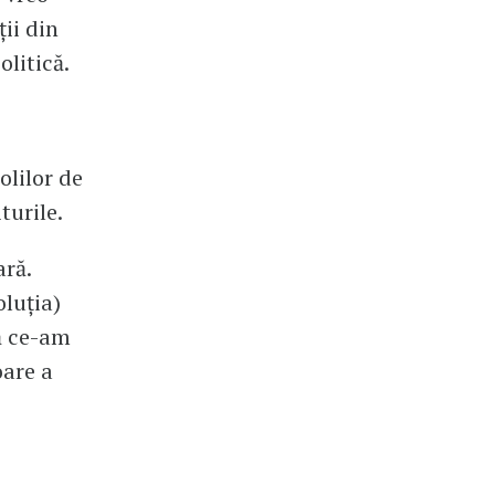
ții din
olitică.
olilor de
turile.
ară.
oluția)
ă ce-am
oare a