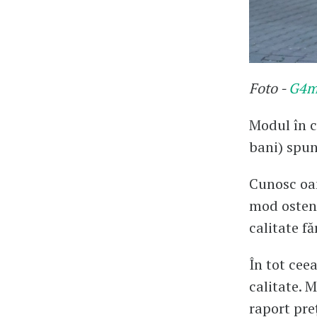
Foto -
G4m
Modul în c
bani) spun
Cunosc oam
mod ostent
calitate fă
În tot ceea
calitate. 
raport pre