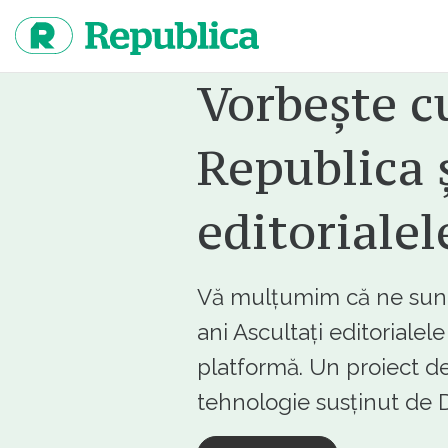
Sari
la
continut
Vorbește c
Republica ș
editorialel
Vă mulțumim că ne sunte
ani Ascultați editorialel
platformă. Un proiect de
tehnologie susținut d