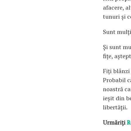
afacere, al
tunuri și c
Sunt mulți 
Și sunt mul
fițe, aște
Fiți blânzi
Probabil c
noastră ca
ieșit din 
libertății.
Urmăriți
R