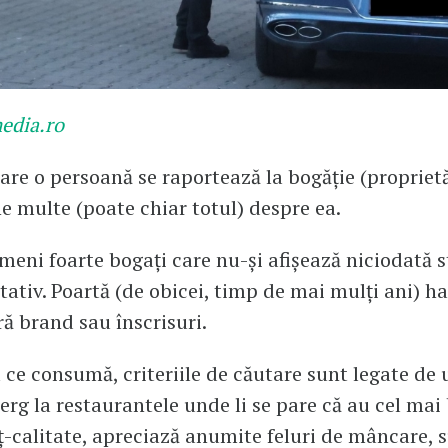
edia.ro
are o persoană se raportează la bogăție (proprietă
e multe (poate chiar totul) despre ea.
eni foarte bogați care nu-și afișează niciodată s
ativ. Poartă (de obicei, timp de mai mulți ani) h
ră brand sau înscrisuri.
 ce consumă, criteriile de căutare sunt legate de u
Merg la restaurantele unde li se pare că au cel mai
ț-calitate, apreciază anumite feluri de mâncare, 