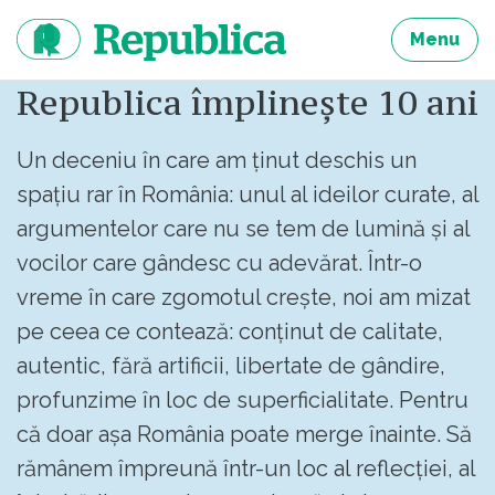
Sari
la
Menu
continut
Republica împlinește 10 ani
Un deceniu în care am ținut deschis un
spațiu rar în România: unul al ideilor curate, al
argumentelor care nu se tem de lumină și al
vocilor care gândesc cu adevărat. Într-o
vreme în care zgomotul crește, noi am mizat
pe ceea ce contează: conținut de calitate,
autentic, fără artificii, libertate de gândire,
profunzime în loc de superficialitate. Pentru
că doar așa România poate merge înainte. Să
rămânem împreună într-un loc al reflecției, al