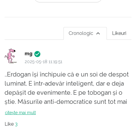
Cronologic
Likeuri
mg
2025-05-18 11:19:51
..Erdogan își închipuie că e un soi de despot
luminat. E într-adevăr inteligent, dar e deja
depășit de evenimente. E pe tobogan și o
știe. Măsurile anti-democratice sunt tot mai
disperate, culminând cu arestarea
citește mai mult
principalului oponent.
Like
3