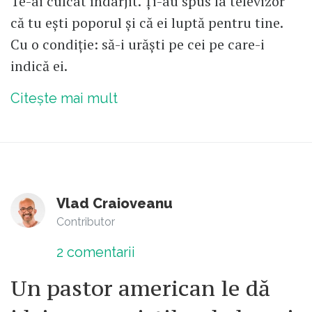
Te-ai culcat îndârjit. Ți-au spus la televizor
că tu ești poporul și că ei luptă pentru tine.
Cu o condiție: să-i urăști pe cei pe care-i
indică ei.
Citește mai mult
Vlad Craioveanu
Contributor
2
comentarii
Un pastor american le dă