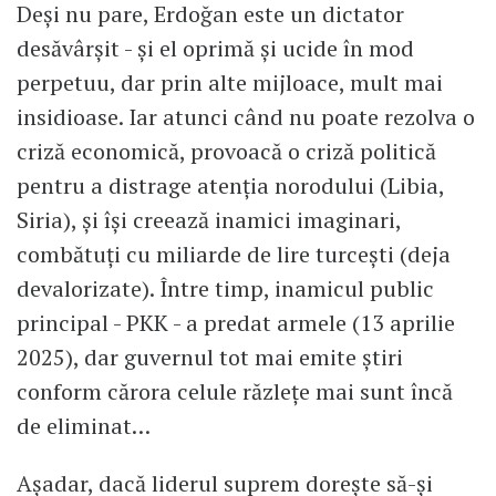
Deși nu pare, Erdoğan este un dictator
desăvârșit - și el oprimă și ucide în mod
perpetuu, dar prin alte mijloace, mult mai
insidioase. Iar atunci când nu poate rezolva o
criză economică, provoacă o criză politică
pentru a distrage atenția norodului (Libia,
Siria), și își creează inamici imaginari,
combătuți cu miliarde de lire turcești (deja
devalorizate). Între timp, inamicul public
principal - PKK - a predat armele (13 aprilie
2025), dar guvernul tot mai emite știri
conform cărora celule răzlețe mai sunt încă
de eliminat…
Așadar, dacă liderul suprem dorește să-și