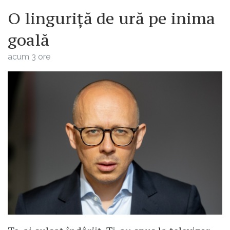
O linguriță de ură pe inima
goală
acum 3 ore