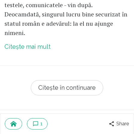
testele, comunicatele - vin după.
Deocamdată, singurul lucru bine securizat în
statul român e adevărul: la el nu ajunge
nimeni.
Citește mai mult
Citește în continuare
© 2026 Republica.ro
Despre cookies
1
Share
Politica de confidentialitate
Cine suntem