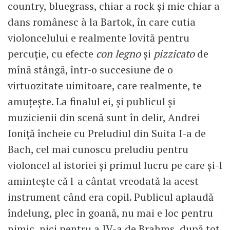
country, bluegrass, chiar a rock și mie chiar a
dans românesc à la Bartok, în care cutia
violoncelului e realmente lovită pentru
percuție, cu efecte
con legno
și
pizzicato
de
mînă stângă, într-o succesiune de o
virtuozitate uimitoare, care realmente, te
amuțește. La finalul ei, și publicul și
muzicienii din scenă sunt în delir, Andrei
Ioniță încheie cu Preludiul din Suita I-a de
Bach, cel mai cunoscu preludiu pentru
violoncel al istoriei și primul lucru pe care și-l
amintește că l-a cântat vreodată la acest
instrument când era copil. Publicul aplaudă
îndelung, plec în goană, nu mai e loc pentru
nimic, nici pentru a IV-a de Brahms, după tot