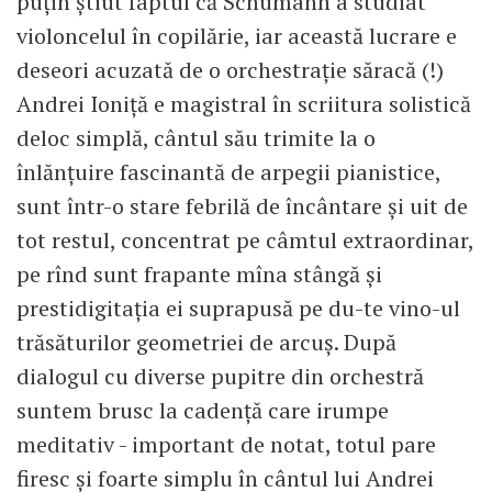
puțin știut faptul că Schumann a studiat
violoncelul în copilărie, iar această lucrare e
deseori acuzată de o orchestrație săracă (!)
Andrei Ioniță e magistral în scriitura solistică
deloc simplă, cântul său trimite la o
înlănțuire fascinantă de arpegii pianistice,
sunt într-o stare febrilă de încântare și uit de
tot restul, concentrat pe câmtul extraordinar,
pe rînd sunt frapante mîna stângă și
prestidigitația ei suprapusă pe du-te vino-ul
trăsăturilor geometriei de arcuș. După
dialogul cu diverse pupitre din orchestră
suntem brusc la cadență care irumpe
meditativ - important de notat, totul pare
firesc și foarte simplu în cântul lui Andrei