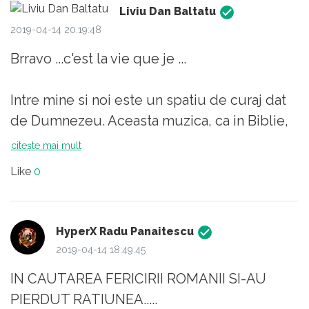
Liviu Dan Baltatu
2019-04-14 20:19:48
Brravo ...c'est la vie que je ...
Intre mine si noi este un spatiu de curaj dat
de Dumnezeu. Aceasta muzica, ca in Biblie,
vine si adauga acestui spatiu prezenta
citește mai mult
duhului sfant. Super tare frate.
Like
0
HyperX Radu Panaitescu
2019-04-14 18:49:45
IN CAUTAREA FERICIRII ROMANII SI-AU
PIERDUT RATIUNEA.....