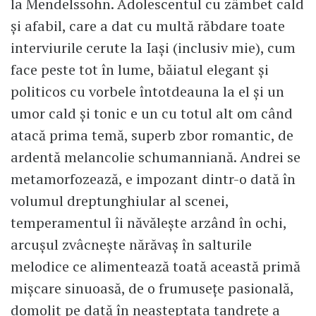
la Mendelssohn. Adolescentul cu zâmbet cald
și afabil, care a dat cu multă răbdare toate
interviurile cerute la Iași (inclusiv mie), cum
face peste tot în lume, băiatul elegant și
politicos cu vorbele întotdeauna la el și un
umor cald și tonic e un cu totul alt om când
atacă prima temă, superb zbor romantic, de
ardentă melancolie schumanniană. Andrei se
metamorfozează, e impozant dintr-o dată în
volumul dreptunghiular al scenei,
temperamentul îi năvălește arzând în ochi,
arcușul zvâcnește nărăvaș în salturile
melodice ce alimentează toată această primă
mișcare sinuoasă, de o frumusețe pasională,
domolit pe dată în neașteptata tandrețe a