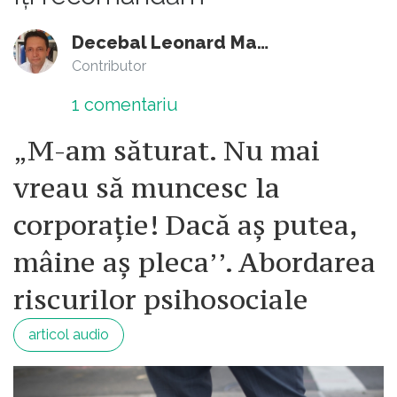
Decebal Leonard Marin
Contributor
1
comentariu
„M-am săturat. Nu mai
vreau să muncesc la
corporație! Dacă aș putea,
mâine aș pleca’’. Abordarea
riscurilor psihosociale
articol audio