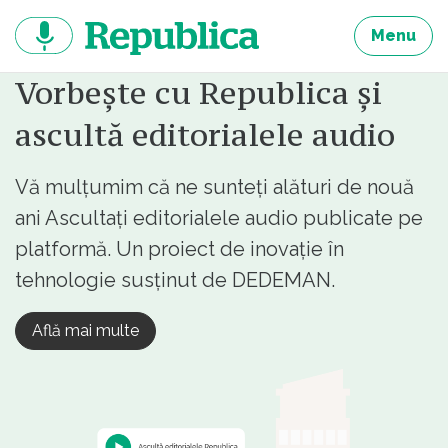
Sari
la
Menu
continut
Vorbește cu Republica și
ascultă editorialele audio
Vă mulțumim că ne sunteți alături de nouă
ani Ascultați editorialele audio publicate pe
platformă. Un proiect de inovație în
tehnologie susținut de DEDEMAN.
Află mai multe