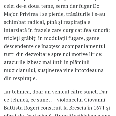
celei de-a doua teme, seren dar fugar Do
Major. Privirea i se pierde, trăsăturile i s-au
schimbat radical, pînă și respirația e
intarsiată în frazele care curg catifea sonoră;
trioleți grăbiți în modulații fugare, game
descendente ce însoțesc acompaniamentul
tutti din dezvoltare spre noi motive lirice:
atacurile izbesc mai întîi în plămînii
muzicianului, susținerea vine întotdeauna
din respirație.
Iar tehnica, doar un vehicul către sunet. Dar
ce tehnică, ce sunet! – violoncelul Giovanni
Battista Rogeri construit la Brescia în 1671 și
oferit de Deutsche Stiftung Musikleben e una