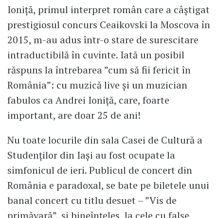
Ioniță, primul interpret român care a câștigat
prestigiosul concurs Ceaikovski la Moscova în
2015, m-au adus într-o stare de surescitare
intraductibilă în cuvinte. Iată un posibil
răspuns la întrebarea ”cum să fii fericit în
România”: cu muzică live și un muzician
fabulos ca Andrei Ioniță, care, foarte
important, are doar 25 de ani!
Nu toate locurile din sala Casei de Cultură a
Studenților din Iași au fost ocupate la
simfonicul de ieri. Publicul de concert din
România e paradoxal, se bate pe biletele unui
banal concert cu titlu desuet – ”Vis de
primăvară”, și bineînțeles, la cele cu false