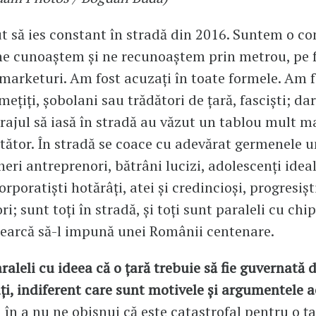
 să ies constant în stradă din 2016. Suntem o c
ne cunoaștem și ne recunoaștem prin metrou, pe 
marketuri. Am fost acuzați în toate formele. Am 
mețiți, șobolani sau trădători de țară, fasciști; dar
rajul să iasă în stradă au văzut un tablou mult m
ător. În stradă se coace cu adevărat germenele u
neri antreprenori, bătrâni lucizi, adolescenți ideal
orporatiști hotărâți, atei și credincioși, progresiști
i; sunt toți în stradă, și toți sunt paraleli cu chi
earcă să-l impună unei Românii centenare.
aleli cu ideea că o țară trebuie să fie guvernată
, indiferent care sunt motivele și argumentele a
în a nu ne obișnui că este catastrofal pentru o ța