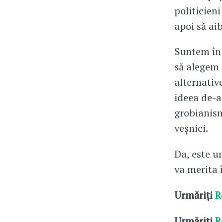
politicien
apoi să aib
Suntem în 
să alegem r
alternativ
ideea de-a 
grobianism
veșnici.
Da, este u
va merita 
Urmăriți
R
Urmăriți
R