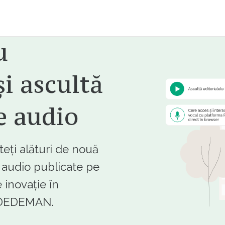
u
i ascultă
e audio
ți alături de nouă
e audio publicate pe
 inovație în
e DEDEMAN.