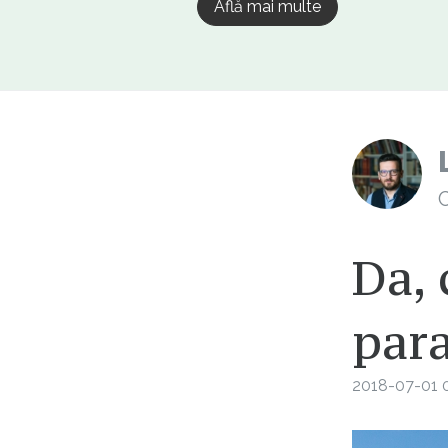
Află mai multe
C
Da, 
para
2018-07-01 