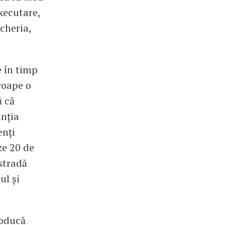
xecutare,
cheria,
e în timp
roape o
ă că
inția
enți
ze 20 de
stradă
ul și
roducă