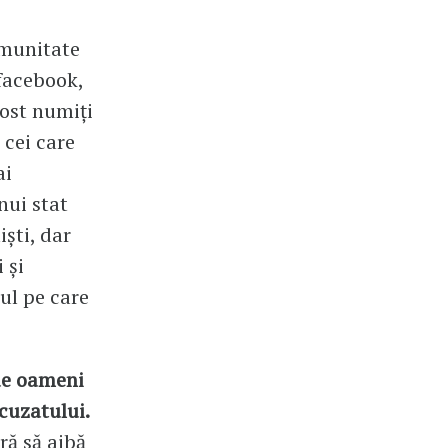
omunitate
facebook,
fost numiți
 cei care
ai
nui stat
iști, dar
 și
pul pe care
 de oameni
cuzatului.
ră să aibă