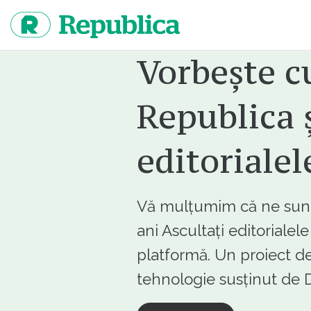
Sari
la
continut
Vorbește c
Republica ș
editorialel
Vă mulțumim că ne sunte
ani Ascultați editorialel
platformă. Un proiect de
tehnologie susținut d