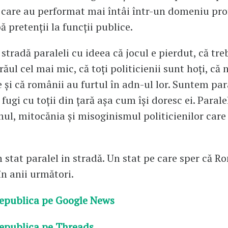
i care au performat mai întâi într-un domeniu pro
ă pretenții la funcții publice.
stradă paraleli cu ideea că jocul e pierdut, că tr
ăul cel mai mic, că toți politicienii sunt hoți, că 
e și că românii au furtul în adn-ul lor. Suntem par
fugi cu toții din țară așa cum își doresc ei. Parale
ul, mitocănia și misoginismul politicienilor care
n stat paralel in stradă. Un stat pe care sper că R
în anii următori.
epublica pe Google News
epublica pe Threads