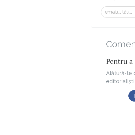
Comenta
Pentru a 
Alătură-te 
editorialișt