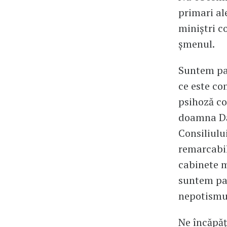
primari al
miniștri c
șmenul.
Suntem par
ce este co
psihoză co
doamna Dăn
Consiliulu
remarcabil
cabinete 
suntem par
nepotismu
Ne încăpăț