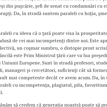
eși din pușcărie, șefi de senat cu condamnări cu e
orupți. Da, în stradă suntem paraleli cu hoția, șme
aleli cu ideea că o țară poate visa la prosperitat
ndusă de cei mai incompetenți dintre noi. Este ap
lectivă, un coșmar sumbru, o distopie prost scris
cilă este Prim Ministrul țării care va lua președ
i Uniunii Europene. Sunt în stradă profesori, stud
i, manageri și cercetători, suficienți cât să forme
mult mai competente decât ce avem acum. Da, în 
aleli cu incompetența, plagiatul, pila, favoritism
l.
ânăm să credem că generația noastră poate să p