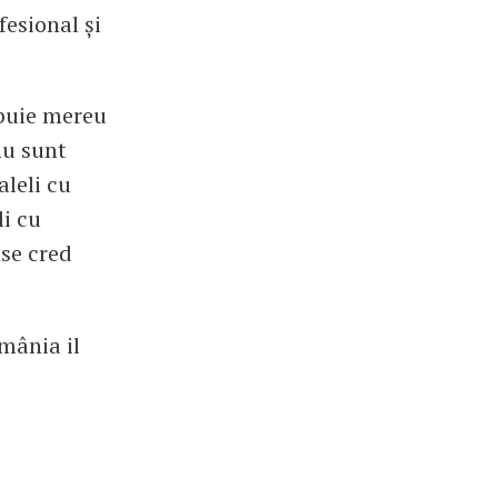
fesional și
ebuie mereu
nu sunt
aleli cu
li cu
 se cred
omânia il