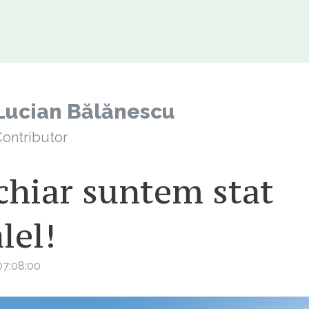
Lucian Bălănescu
ontributor
chiar suntem stat
lel!
07:08:00