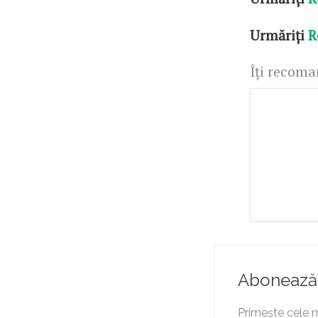
Urmăriți
R
Îți recom
Abonează-
Primește cele m