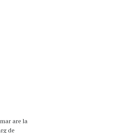
imar are la
ârg de