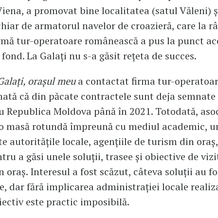
Viena, a promovat bine localitatea (satul Văleni) ș
hiar de armatorul navelor de croazieră, care la r
irmă tur-operatoare românească a pus la punct ac
 fond. La Galați nu s-a găsit rețeta de succes.
Galați, orașul meu
a contactat firma tur-operatoar
mată că din păcate contractele sunt deja semnate 
u Republica Moldova până în 2021. Totodată, asoc
 o masă rotundă împreună cu mediul academic, u
te autoritățile locale, agențiile de turism din oraș
ru a găsi unele soluții, trasee și obiective de vizi
n oraș. Interesul a fost scăzut, câteva soluții au fo
te, dar fără implicarea administrației locale realiz
iectiv este practic imposibilă.