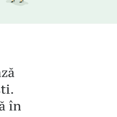
ază
ti.
ă în