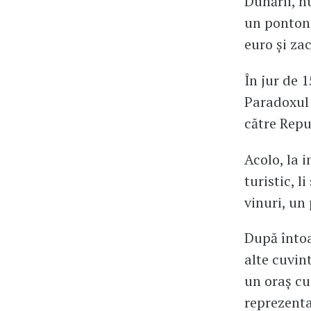
Dunării, n
un ponton,
euro și zac
În jur de 1
Paradoxul 
către Repu
Acolo, la 
turistic, l
vinuri, un
După întoa
alte cuvin
un oraș cu 
reprezentan