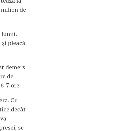
stează la
 milion de
 lumii.
 și pleacă
est demers
are de
6-7 ore.
era. Cu
tice decât
iva
presei, se