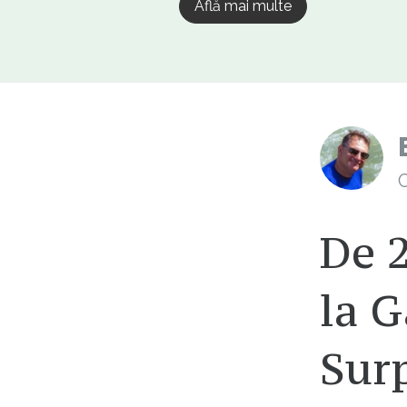
Află mai multe
C
De 2
la G
Surp