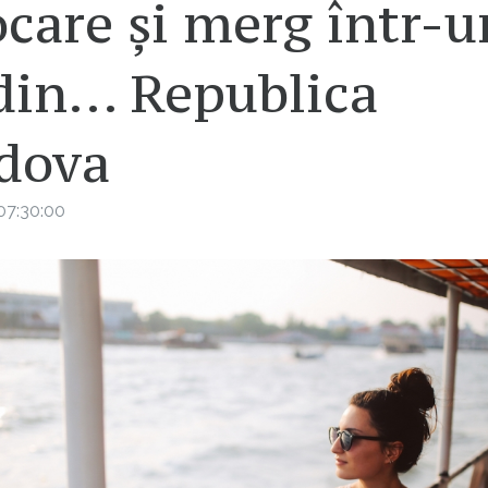
care și merg într-u
 din… Republica
dova
07:30:00