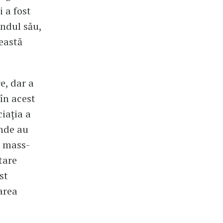
i a fost
ândul său,
eastă
e, dar a
în acest
iația a
nde au
, mass-
tare
st
area