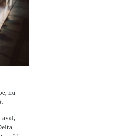
pe, nu
ă.
 aval,
Delta