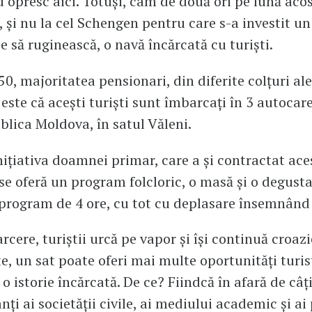
u opresc aici. Totuși, cam de două ori pe lună aco
 și nu la cel Schengen pentru care s-a investit un
e să ruginească, o navă încărcată cu turiști.
50, majoritatea pensionari, din diferite colțuri ale
este că acești turiști sunt îmbarcați în 3 autocare
blica Moldova, în satul Văleni.
inițiativa doamnei primar, care a și contractat ac
i se oferă un program folcloric, o masă și o degust
 program de 4 ore, cu tot cu deplasare însemnând 
rcere, turiștii urcă pe vapor și își continuă croazi
te, un sat poate oferi mai multe oportunități turis
o istorie încărcată. De ce? Fiindcă în afară de câț
ți ai societății civile, ai mediului academic și ai 