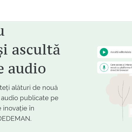
u
i ascultă
e audio
ți alături de nouă
e audio publicate pe
 inovație în
e DEDEMAN.