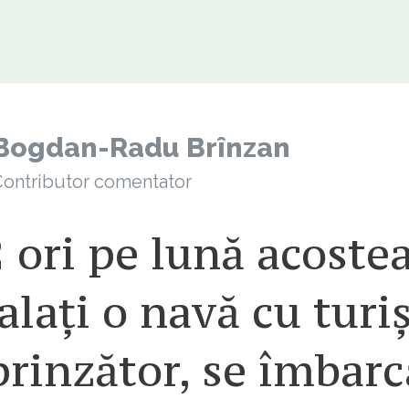
Bogdan-Radu Brînzan
ontributor comentator
 ori pe lună acoste
alați o navă cu turiș
rinzător, se îmbarc