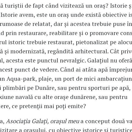
 turiștii de fapt când vizitează un oraș? Istorie ș
Istorie avem, este un oraș unde există obiective is
frumoase de relatat, dar și acestea trebuie puse în
d prin restaurare, reabilitare și o promovare cons
ul istoric trebuie restaurat, pietonalizat pe alocu
ă și modernizată, regândită arhitectural. Cât priv
, acesta este punctul nevralgic. Galațiul nu ofer
acest punct de vedere. Când ai atâta apă împrejur
un Aqua-park, plaje, un port de mici ambarcațiuni
i plimbări pe Dunăre, sau pentru sporturi pe apă,
xiune navală cu alte orașe dunărene, sau pentru
ere, ce pretenții mai poți emite?
șa,
Asociația Galați, orașul meu
a conceput două va
izitare a orașului, cu obiective istorice și turistic