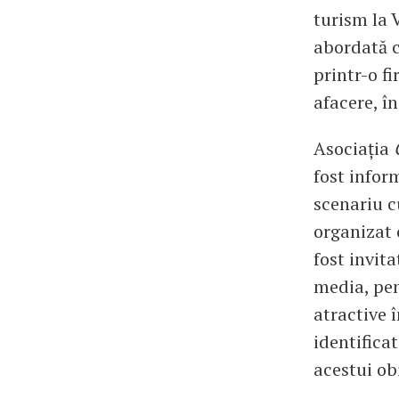
turism la 
abordată c
printr-o f
afacere, în
Asociația
fost infor
scenariu c
organizat
fost invita
media, pent
atractive î
identifica
acestui ob