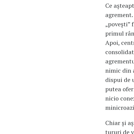
Ce așteaptă
agrement. 
„povești” 
primul rân
Apoi, centr
consolidat
agrementul
nimic din 
dispui de 
putea ofer
nicio cone
minicroazi
Chiar și a
tururi de v