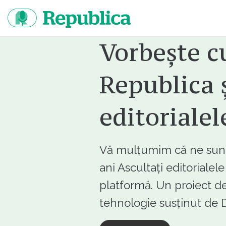
Sari
la
continut
Vorbește c
Republica ș
editorialel
Vă mulțumim că ne sunte
ani Ascultați editorialel
platformă. Un proiect de
tehnologie susținut d