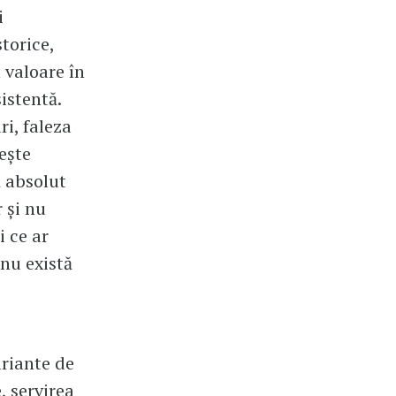
i
torice,
 valoare în
istentă.
ri, faleza
ește
ă absolut
 și nu
 ce ar
 nu există
riante de
e, servirea