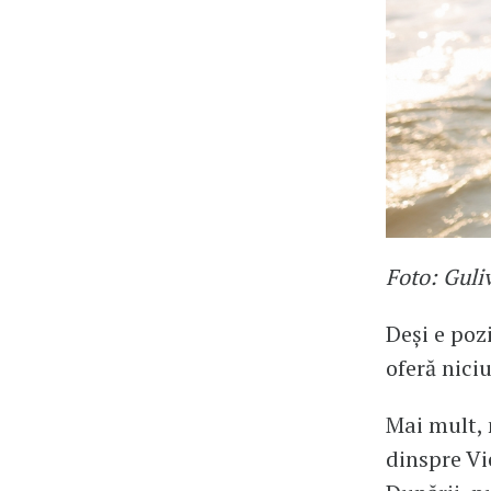
Foto: Guli
Deși e poz
oferă nici
Mai mult, 
dinspre Vi