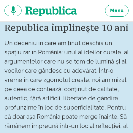
Sari
la
Menu
continut
Republica împlinește 10 ani
Un deceniu în care am ținut deschis un
spațiu rar în România: unul al ideilor curate, al
argumentelor care nu se tem de lumină și al
vocilor care gândesc cu adevărat. Într-o
vreme în care zgomotul crește, noi am mizat
pe ceea ce contează: conținut de calitate,
autentic, fără artificii, libertate de gândire,
profunzime în loc de superficialitate. Pentru
că doar așa România poate merge înainte. Să
rămânem împreună într-un loc al reflecției, al