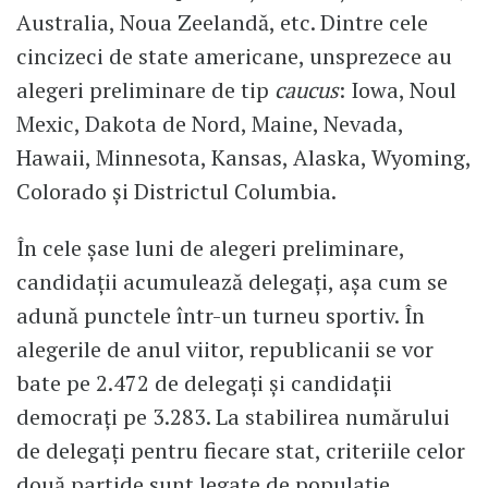
Australia, Noua Zeelandă, etc. Dintre cele
cincizeci de state americane, unsprezece au
alegeri preliminare de tip
caucus
: Iowa, Noul
Mexic, Dakota de Nord, Maine, Nevada,
Hawaii, Minnesota, Kansas, Alaska, Wyoming,
Colorado şi Districtul Columbia.
În cele şase luni de alegeri preliminare,
candidaţii acumulează delegaţi, aşa cum se
adună punctele într-un turneu sportiv. În
alegerile de anul viitor, republicanii se vor
bate pe 2.472 de delegaţi şi candidaţii
democraţi pe 3.283. La stabilirea numărului
de delegaţi pentru fiecare stat, criteriile celor
două partide sunt legate de populaţie,