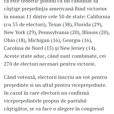
că este teoretic posibil ca un candidat să
câştige preşedinţia americană fiind victorios
în numai 11 dintre cele 50 de state: California
(cu 55 de electori), Texas (38), Florida (29),
New York (29), Pennsylvania (20), Illinois (20),
Ohio (18), Michigan (16), Georgia (16),
Carolina de Nord (15) şi New Jersey (14).
Aceste state aduc, când sunt combinate, cei
270 de electori necesari pentru victorie.
Când votează, electorii înscriu un vot pentru
preşedinte si un altul pentru vicepreşedinte.
In cazul în care electorii nu confirmă
vicepreşedintele propus de partidul
câştigător, se va face o alegere în congresul