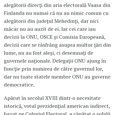
alegătorii direcţi din aria electorală Vaasa din
Finlanda nu numai că nu au nimic comun cu
alegătorii din judeţul Mehedinţi, dar nici
măcar nu au auzit de ei. Iar cei care iau
decizii la ONU, OSCE şi Comisia Europeană,
decizii care se râsfrâng asupra multor ţări din
lume, nu au fost aleşi, ci desemnaţi de
guvernele naţionale. Delegaţii ONU ajung în
funcţie prin numirea de către guvernul lor,
dar nu toate statele membre ONU au guverne
democratice.
Apărut în secolul XVIII dintr-o necesitate
istorică, votul prezidenţial american indirect,
bazat pe Colegiul Electoral, a căpătat o solidă