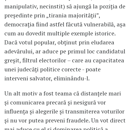
manipulativ, necinstit) să ajungă la poziţia de
preşedinte prin „tirania majorităţii”,
democraţia fiind astfel făcută vulnerabilă, aşa
cum au dovedit multiple exemple istorice.
Dacă votul popular, obţinut prin eludarea
adevărului, ar aduce pe primul loc candidatul
greşit, filtrul electorilor – care au capacitatea
unei judecăţi politice corecte - poate
interveni salvator, eliminându-l.
Un alt motiv a fost teama că distanţele mari
şi comunicarea precară şi nesigură vor
influenţa şi alegerile şi transmiterea voturilor
şi nu vor putea preveni fraudele. Un vot direct
mai aduce cu el şi dominarea politică a