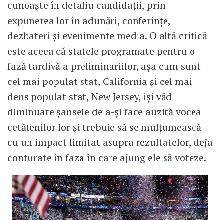
cunoaşte în detaliu candidaţii, prin
expunerea lor în adunări, conferinţe,
dezbateri şi evenimente media. O altă critică
este aceea că statele programate pentru o
fază tardivă a preliminariilor, aşa cum sunt
cel mai populat stat, California şi cel mai
dens populat stat, New Jersey, işi văd
diminuate şansele de a-şi face auzită vocea
cetăţenilor lor şi trebuie să se mulţumească
cu un impact limitat asupra rezultatelor, deja
conturate în faza în care ajung ele să voteze.