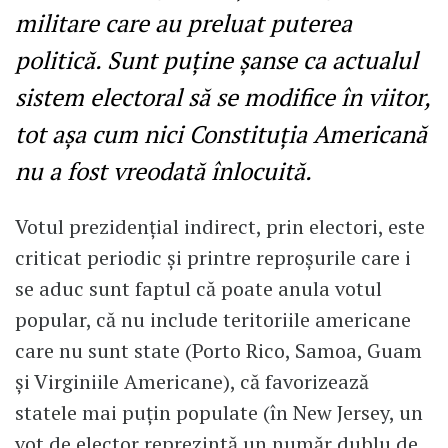
militare care au preluat puterea
politică. Sunt puţine şanse ca actualul
sistem electoral să se modifice în viitor,
tot aşa cum nici Constituţia Americană
nu a fost vreodată înlocuită.
Votul prezidenţial indirect, prin electori, este
criticat periodic şi printre reproşurile care i
se aduc sunt faptul că poate anula votul
popular, că nu include teritoriile americane
care nu sunt state (Porto Rico, Samoa, Guam
şi Virginiile Americane), că favorizează
statele mai puţin populate (în New Jersey, un
vot de elector reprezintă un număr dublu de