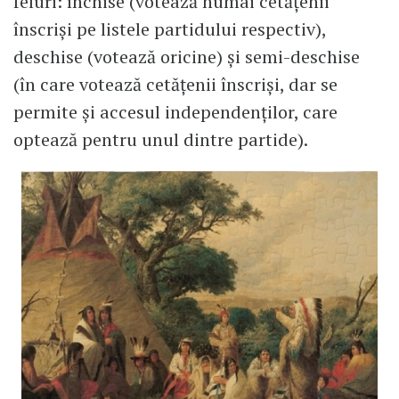
feluri: închise (votează numai cetăţenii
înscrişi pe listele partidului respectiv),
deschise (votează oricine) şi semi-deschise
(în care votează cetăţenii înscrişi, dar se
permite şi accesul independenţilor, care
optează pentru unul dintre partide).