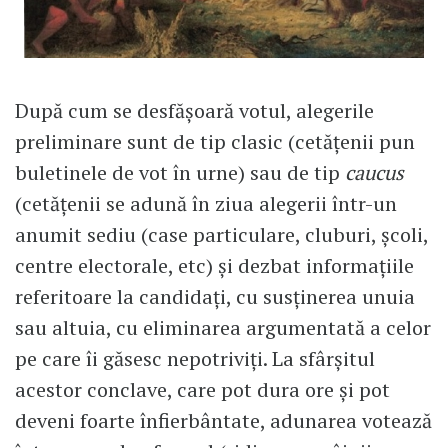
După cum se desfăşoară votul, alegerile
preliminare sunt de tip clasic (cetăţenii pun
buletinele de vot în urne) sau de tip
caucus
(cetăţenii se adună în ziua alegerii într-un
anumit sediu (case particulare, cluburi, şcoli,
centre electorale, etc) şi dezbat informaţiile
referitoare la candidaţi, cu susţinerea unuia
sau altuia, cu eliminarea argumentată a celor
pe care îi găsesc nepotriviţi. La sfârşitul
acestor conclave, care pot dura ore şi pot
deveni foarte înfierbântate, adunarea votează