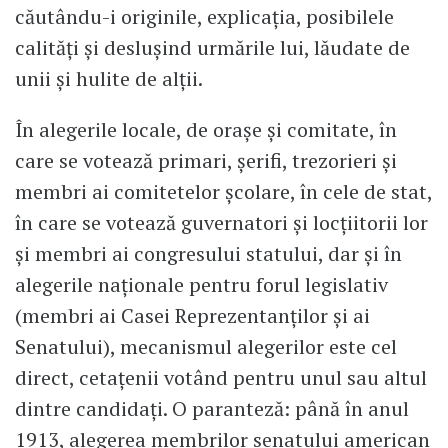
căutându-i originile, explicaţia, posibilele
calităţi şi desluşind urmările lui, lăudate de
unii şi hulite de alţii.
În alegerile locale, de oraşe şi comitate, în
care se votează primari, şerifi, trezorieri şi
membri ai comitetelor şcolare, în cele de stat,
în care se votează guvernatori şi locţiitorii lor
şi membri ai congresului statului, dar şi în
alegerile naţionale pentru forul legislativ
(membri ai Casei Reprezentanţilor şi ai
Senatului), mecanismul alegerilor este cel
direct, cetaţenii votând pentru unul sau altul
dintre candidaţi. O paranteză: până în anul
1913, alegerea membrilor senatului american