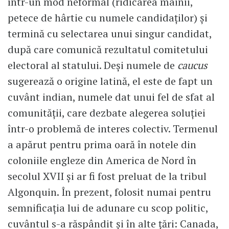
într-un mod neformal (ridicarea mâinii,
petece de hârtie cu numele candidaţilor) şi
termină cu selectarea unui singur candidat,
după care comunică rezultatul comitetului
electoral al statului. Deşi numele de
caucus
sugerează o origine latină, el este de fapt un
cuvânt indian, numele dat unui fel de sfat al
comunităţii, care dezbate alegerea soluţiei
într-o problemă de interes colectiv. Termenul
a apărut pentru prima oară în notele din
coloniile engleze din America de Nord în
secolul XVII şi ar fi fost preluat de la tribul
Algonquin. În prezent, folosit numai pentru
semnificaţia lui de adunare cu scop politic,
cuvântul s-a răspândit şi în alte ţări: Canada,