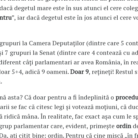
 dacă degetul mare este în sus atunci el cere coleg
ntru
”, iar dacă degetul este în jos atunci el cere v
 grupuri la Camera Deputaților (dintre care 5 con
și 7 grupuri la Senat (dintre care 4 contează cu ad
diferent câți parlamentari ar avea România, în rea
oar 5+4, adică 9 oameni.
Doar 9
, rețineți! Restul 
.
ă asta? Că doar pentru a fi îndeplinită o
procedu
ii se fac că citesc legi și votează moțiuni, că duc
ă ridică mâna. În realitate, fac exact așa cum le 
 grup parlamentar care, evident, primește
ordin
de
Da, ați citit bine: ordin. Pentru că cine mișcă „în f