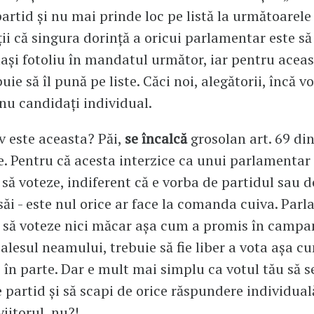
artid și nu mai prinde loc pe listă la următoarele 
ții că singura dorință a oricui parlamentar este s
ași fotoliu în mandatul următor, iar pentru aceas
uie să îl pună pe liste. Căci noi, alegătorii, încă v
 nu candidați individual.
v este aceasta? Păi,
se încalcă
grosolan art. 69 di
e. Pentru că acesta interzice ca unui parlamentar 
să voteze, indiferent că e vorba de partidul sau d
 săi - este nul orice ar face la comanda cuiva. Par
 să voteze nici măcar așa cum a promis în campan
, alesul neamului, trebuie să fie liber a vota așa c
z în parte. Dar e mult mai simplu ca votul tău să s
 partid și să scapi de orice răspundere individual
 viitorul, nu?!