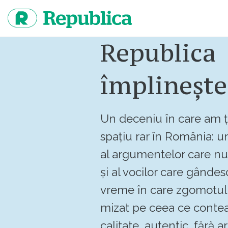
Sari
la
continut
Republica
împlinește
Un deceniu în care am ț
spațiu rar în România: un
al argumentelor care n
și al vocilor care gândes
vreme în care zgomotul 
mizat pe ceea ce contea
calitate, autentic, fără art