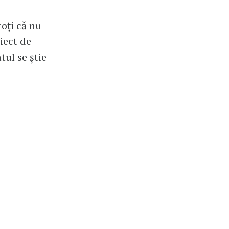
toți că nu
iect de
tul se știe