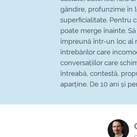
gândire, profunzime în 
superficialitate. Pentru
poate merge înainte. 
împreună într-un loc al re
întrebărilor care incomo
conversațiilor care schi
întreabă, contestă, pro
aparține. De 10 ani și pen