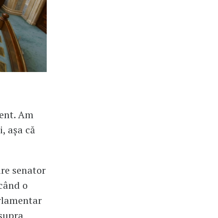
ment. Am
i, așa că
are senator
 când o
arlamentar
asupra