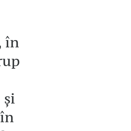
 în
rup
 și
în