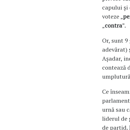
capului și
voteze „
pe
„
contra
”.
Or, sunt 9
adevărat) 
Așadar, in
contează d
umplutură
Ce înseamn
parlamentar
urnă sau c
liderul de
de partid. 