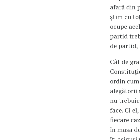
afară din p
știm cu to
ocupe acel
partid treb
de partid,
Cât de gra
Constituți
ordin cum 
alegătorii
nu trebuie
face. Ci el
fiecare ca
în masa de
îți asiguri