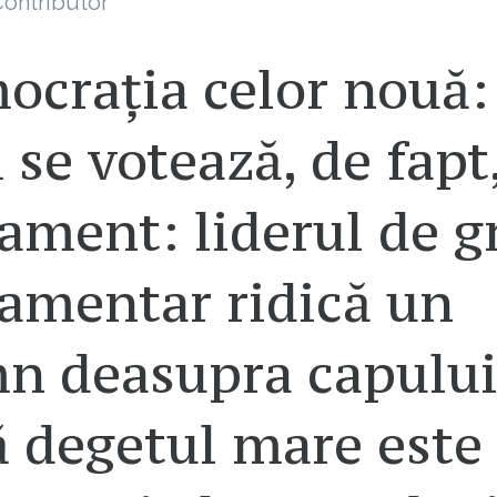
ontributor
ocrația celor nouă:
se votează, de fapt,
ament: liderul de g
lamentar ridică un
n deasupra capului
 degetul mare este 