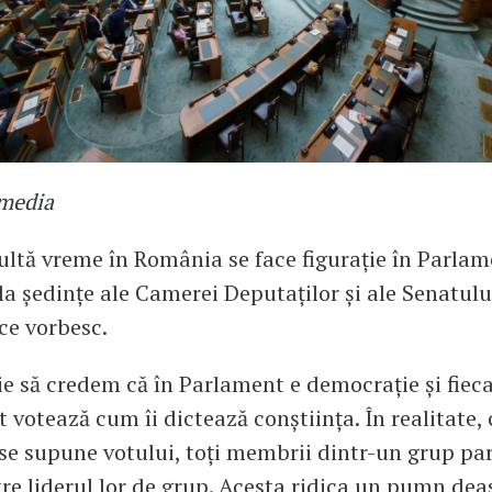
imedia
ltă vreme în România se face figurație în Parla
 la ședințe ale Camerei Deputaților și ale Senatulu
 ce vorbesc.
zie să credem că în Parlament e democrație și fiec
t votează cum îi dictează conștiința. În realitate,
se supune votului, toți membrii dintr-un grup p
tre liderul lor de grup. Acesta ridica un pumn de