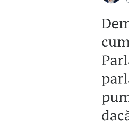
C
Dem
cum 
Parl
par
pum
dacă