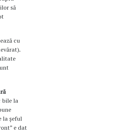
ilor să
ot
tează cu
evărat).
litate
sunt
ră
 bile la
spune
 la șeful
ront” e dat