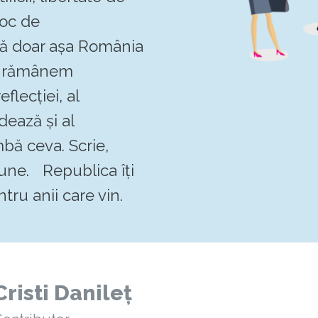
loc de
 că doar așa România
Să rămânem
flecției, al
dează și al
mbă ceva. Scrie,
pune. Republica îți
tru anii care vin.
Cristi Danileț