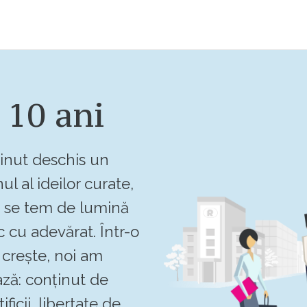
 10 ani
inut deschis un
ul al ideilor curate,
u se tem de lumină
c cu adevărat. Într-o
crește, noi am
ză: conținut de
ificii, libertate de