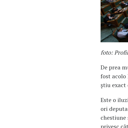
foto: Prof
De prea mu
fost acolo
știu exact
Este o ilu
ori deputa
chestiune 
privesc că