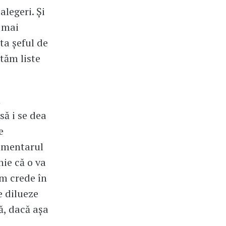
alegeri. Și
ă mai
ta șeful de
otăm liste
n
să i se dea
e
lamentarul
ie că o va
um crede în
e dilueze
ă, dacă așa