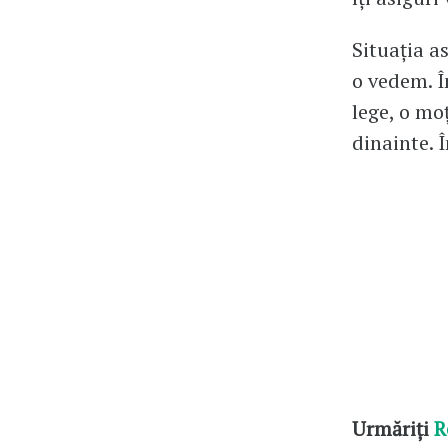
Situația a
o vedem. Î
lege, o mo
dinainte. 
Urmăriți
R