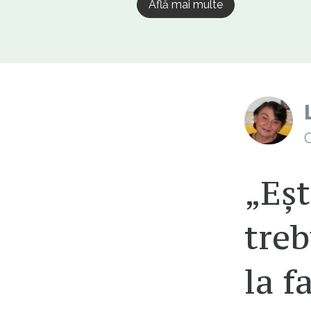
Află mai multe
C
„Eşt
tre
la f