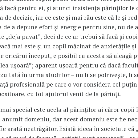
să facă pentru ei, şi atunci insistenţa părinţilor le
 de decizie, iar ce este şi mai rău este că le şi r
a de a depune efort şi energie pentru sine, nu de a
 „deja pavat”, deci de ce ar trebui să facă şi copi
Dacă mai este şi un copil măcinat de anxietăţile şi
le oricărui început, e posibil ca acesta să aleagă p
lea uşoară”; aparent uşoară pentru că dacă facult
zultată în urma studiilor – nu li se potriveşte, li 
iaţă profesională pe care o vor considera cel puţin
sitoare, cu tot ajutorul venit de la părinţi.
mai special este acela al părinţilor ai căror copii 
n anumit domeniu, dar acest domeniu este fie ne
fie arată neatrăgător. Există ideea în societate că 