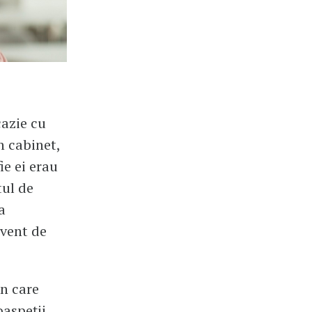
cazie cu
n cabinet,
ie ei erau
tul de
a
lvent de
în care
oaspeţii