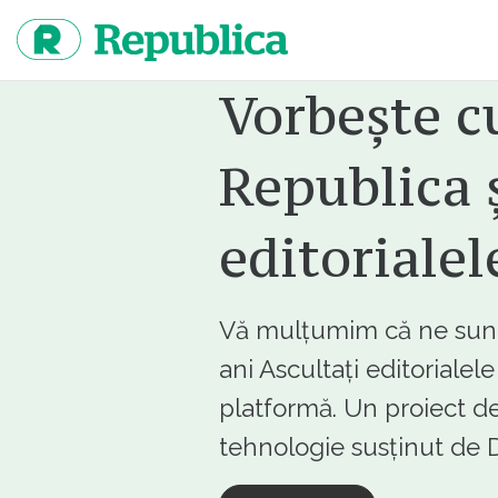
Sari
la
continut
Vorbește c
Republica ș
editorialel
Vă mulțumim că ne sunte
ani Ascultați editorialel
platformă. Un proiect de
tehnologie susținut d