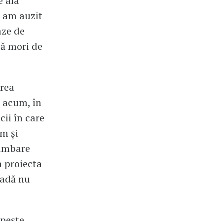
e aia
i am auzit
aze de
să mori de
erea
e acum, în
cii în care
em şi
himbare
a proiecta
cadă nu
 peste