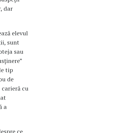
, dar
ează elevul
ii, sunt
roteja sau
usţinere”
e tip
rou de
 carieră cu
iat
ă a
despre ce