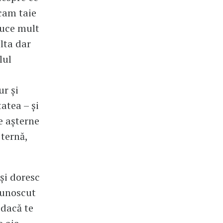
 cam taie
educe mult
lta dar
lul
ur şi
atea – şi
se așterne
 ternă,
îşi doresc
cunoscut
„dacă te