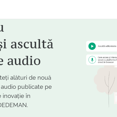
u
i ascultă
e audio
ți alături de nouă
e audio publicate pe
 inovație în
e DEDEMAN.