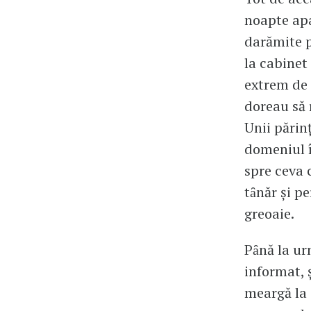
noapte apa
darămite p
la cabinet
extrem de f
doreau să 
Unii părin
domeniul î
spre ceva c
tȃnăr şi pe
greoaie.
Pȃnă la ur
informat, ş
meargă la 