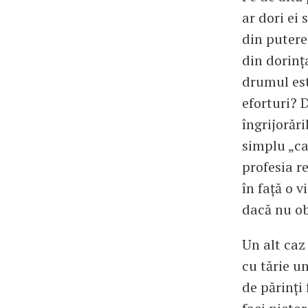
ar dori ei 
din puterea
din dorinţ
drumul este
eforturi? 
îngrijorări
simplu „ca
profesia re
în faţă o v
dacă nu obo
Un alt caz 
cu tărie u
de părinţi 