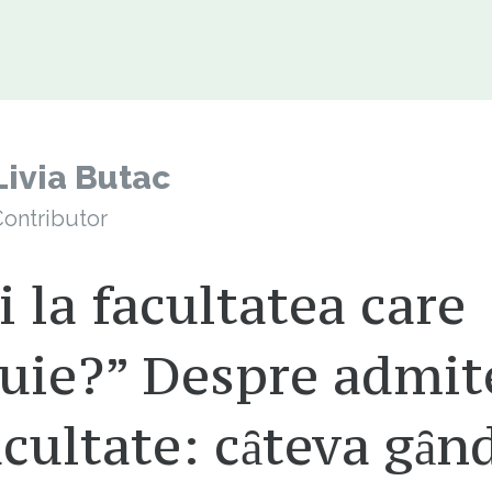
Livia Butac
ontributor
i la facultatea care
buie?” Despre admit
acultate: cȃteva gȃn