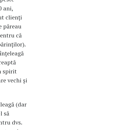
 ani,
t clienţi
re păreau
pentru că
rinţilor).
 înţeleagă
dreaptă
 spirit
are vechi şi
aleagă (dar
l să
ntru dvs.