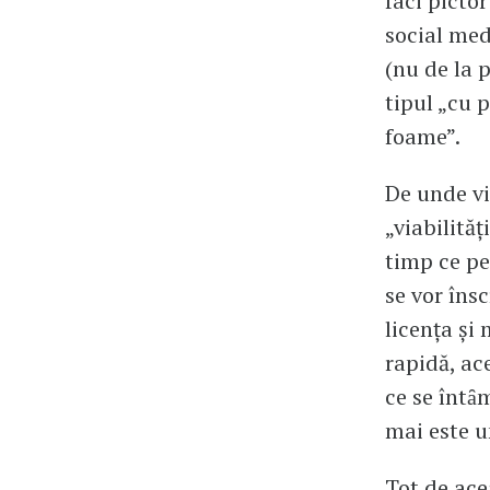
faci pictor
social med
(nu de la 
tipul „cu 
foame”.
De unde vi
„viabilităţ
timp ce pe
se vor îns
licenţa şi
rapidă, ac
ce se întȃ
mai este u
Tot de ace