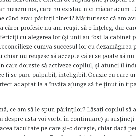
r meserii noi, care nu existau nici măcar acum 10
e cȃnd erau părinţii tineri? Mărturisesc că am avu
 a căror profesie nu am reuşit să o înţeleg, dar ca
ericiţi cu alegerea lor (şi unii au fost la cabinet 
reconcilieze cumva succesul lor cu dezamăgirea pă
ţi chiar nu reuşesc să accepte că ei se poate să nu
n care doreşte să activeze copilul, şi atunci îl în
e li se pare palpabil, inteligibil. Ocazie cu care un
rfect adaptat la a învăţa ajunge să fie ţinut în tip
mă, ce am să le spun părinţilor? Lăsaţi copilul să 
i despre asta voi vorbi în continuare) şi susţineţi-
acea facultate pe care şi-o doreşte, chiar dacă pe