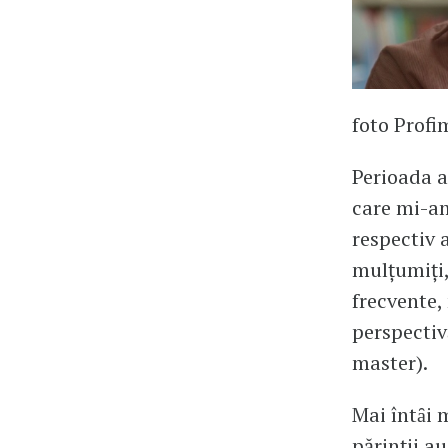
foto Profi
Perioada a
care mi-am
respectiv a
mulţumiţi,
frecvente,
perspectiv
master).
Mai întȃi m
părinţii a