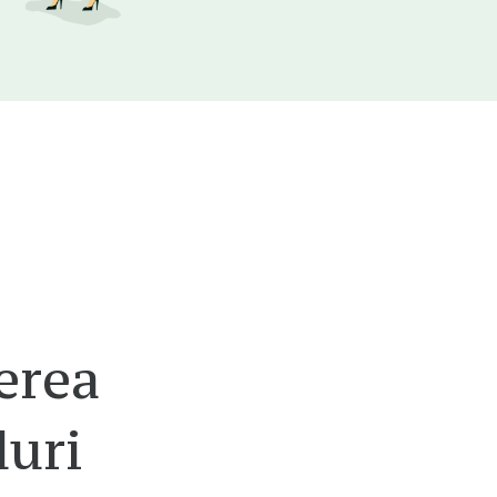
erea
duri