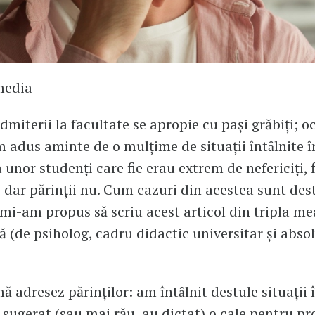
media
dmiterii la facultate se apropie cu paşi grăbiţi; o
 adus aminte de o mulţime de situaţii întȃlnite î
 unor studenţi care fie erau extrem de nefericiţi, f
 dar părinţii nu. Cum cazuri din acestea sunt des
 mi-am propus să scriu acest articol din tripla me
ă (de psiholog, cadru didactic universitar şi abso
ă adresez părinţilor: am întȃlnit destule situaţii 
u sugerat (sau mai rău, au dictat) o cale pentru pr