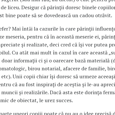
de liceu. Desigur că părinţii doresc binele copiilor
st bine poate să se dovedească un cadou otrăvit.
fer? Mai întȃi la cazurile în care părinţii influenţ
ze meseria, pentru că în această meserie ei, părinţ
preciate şi realizate, deci cred că îşi vor putea p
pilul. Cu atȃt mai mult în cazul în care această „s
 doar informaţii ci şi o oarecare bază materială (d
omatologic, birou notarial, afacere de familie, bi
 etc). Unii copii chiar îşi doresc să urmeze aceeaşi
entru că au fost inspiraţi de aceştia şi le-au aprec
 muncii şi realizările. Dacă asta este dorinţa ferm
imic de obiectat, le urez succes.
 parte uneori copiii poate că nu au o idee precisă 