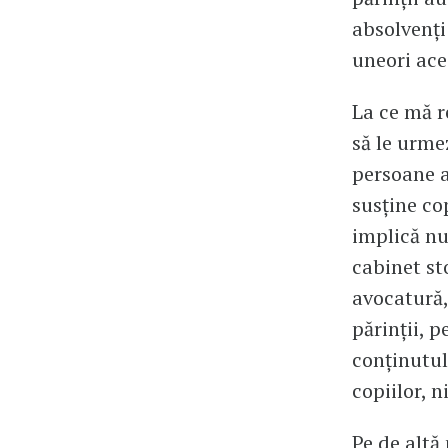
absolvenţi 
uneori ace
La ce mă re
să le urme
persoane a
susţine co
implică nu
cabinet st
avocatură,
părinţii, p
conţinutul
copiilor, n
Pe de altă