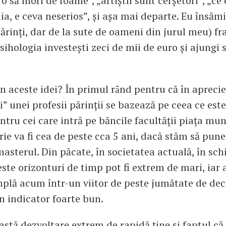
 o să mori de foame”, „artiştii sunt cerşetori”, „ce 
ia, e ceva neserios”, şi aşa mai departe. Eu însăm
părinţi, dar de la sute de oameni din jurul meu) fr
psihologia investeşti zeci de mii de euro şi ajungi 
n aceste idei? În primul rȃnd pentru că în apreci
ii” unei profesii părinţii se bazează pe ceea ce est
ntru cei care intră pe băncile facultăţii piaţa mun
crie va fi cea de peste cca 5 ani, dacă stăm să pun
 masterul. Din păcate, în societatea actuală, în sc
este orizonturi de timp pot fi extrem de mari, iar 
mplă acum într-un viitor de peste jumătate de de
n indicator foarte bun.
astă dezvoltare extrem de rapidă ţine şi faptul că