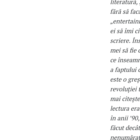
literatură,
fără să fac
„entertainm
ei să îmi c
scriere. Îns
mei să fie 
ce înseamnă
a faptului 
este o greș
revoluției
mai citește
lectura era
în anii ’90
făcut decât
nenumărate