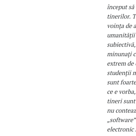
început să 
tinerilor. 
voința de 
umanității 
subiectivă,
minunați ca
extrem de c
studenții m
sunt foarte
ce e vorba
tineri sunt
nu contează
„software”
electronic