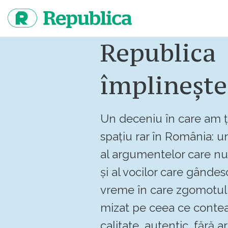
Sari
la
continut
Republica
împlinește
Un deceniu în care am ț
spațiu rar în România: un
al argumentelor care n
și al vocilor care gândes
vreme în care zgomotul 
mizat pe ceea ce contea
calitate, autentic, fără art