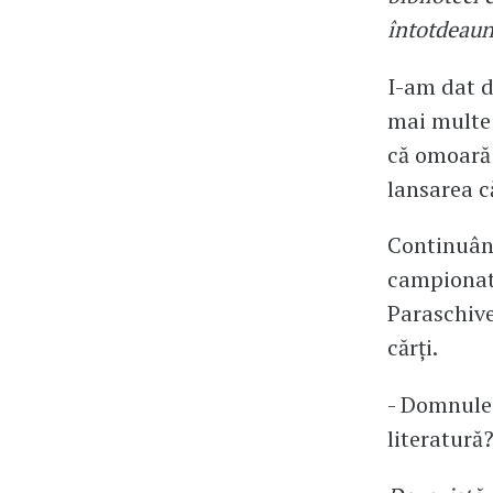
întotdeaun
I-am dat d
mai multe 
că omoară c
lansarea c
Continuând
campionat 
Paraschive
cărți.
- Domnule 
literatură