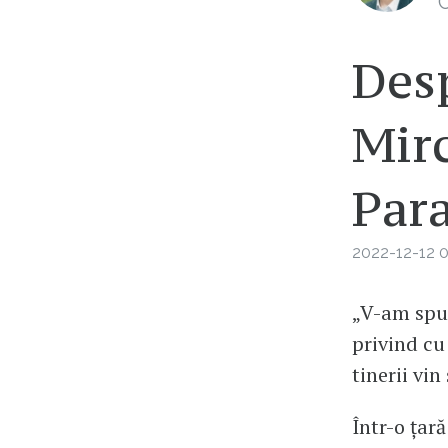
C
Desp
Mirc
Par
2022-12-12 0
„V-am spus
privind cu 
tinerii vin
Într-o țară