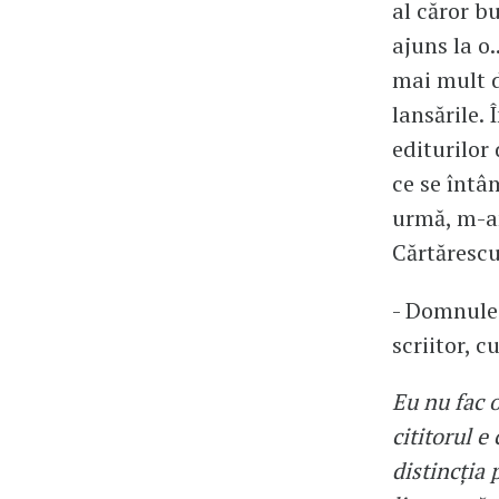
al căror b
ajuns la o.
mai mult d
lansările.
editurilor
ce se întâm
urmă, m-am
Cărtărescu
- Domnule 
scriitor, cu
Eu nu fac o
cititorul e
distincția 