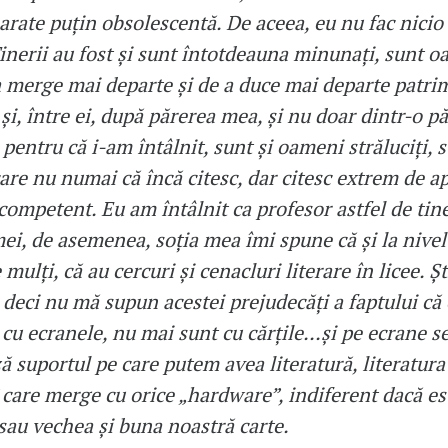
arate puțin obsolescentă. De aceea, eu nu fac nicio
Tinerii au fost și sunt întotdeauna minunați, sunt 
a merge mai departe și de a duce mai departe patri
și, între ei, după părerea mea, și nu doar dintr-o p
 pentru că i-am întâlnit, sunt și oameni străluciți, s
re nu numai că încă citesc, dar citesc extrem de apl
ompetent. Eu am întâlnit ca profesor astfel de tine
ei, de asemenea, soția mea îmi spune că și la nivel
 mulți, că au cercuri și cenacluri literare în licee. Ș
, deci nu mă supun acestei prejudecăți a faptului că
 cu ecranele, nu mai sunt cu cărțile...și pe ecrane se
 suportul pe care putem avea literatură, literatura
 care merge cu orice „hardware”, indiferent dacă es
 sau vechea și buna noastră carte.