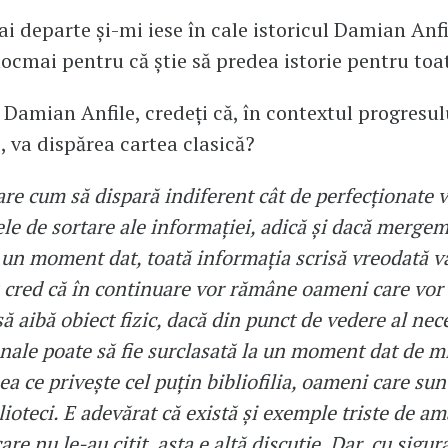
i departe și-mi iese în cale istoricul Damian Anfi
ocmai pentru că știe să predea istorie pentru toat
Damian Anfile, credeți că, în contextul progresul
, va dispărea cartea clasică?
are cum să dispară indiferent cât de perfecționate 
e de sortare ale informației, adică și dacă mergem 
 un moment dat, toată informația scrisă vreodată va
 cred că în continuare vor rămâne oameni care vor 
să aibă obiect fizic, dacă din punct de vedere al nece
nale poate să fie surclasată la un moment dat de mi
ea ce privește cel puțin bibliofilia, oameni care sun
lioteci. E adevărat că există și exemple triste de am
care nu le-au citit, asta e altă discuție. Dar, cu sigur