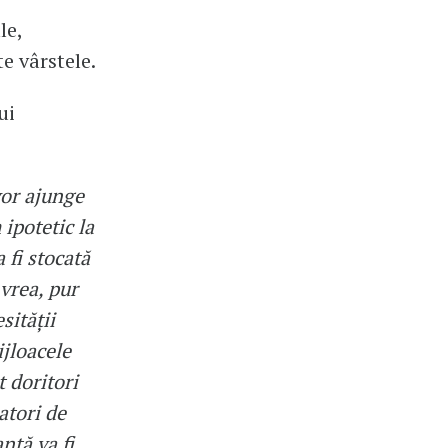
le,
e vârstele.
ui
vor ajunge
ipotetic la
 fi stocată
vrea, pur
sității
jloacele
t doritori
atori de
anță va fi