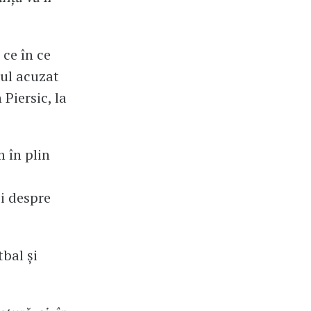
ce în ce
ul acuzat
 Piersic, la
 în plin
și despre
bal și