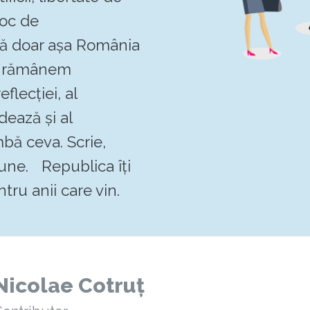
loc de
 că doar așa România
Să rămânem
flecției, al
dează și al
mbă ceva. Scrie,
pune. Republica îți
tru anii care vin.
Nicolae Cotruț