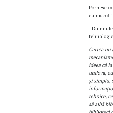
Pornesc ma
cunoscut t
- Domnule 
tehnologic
Cartea nu 
mecanismel
ideea că la
undeva, eu
și simplu, 
informațio
tehnice, ce
să aibă bib
biblioteci 