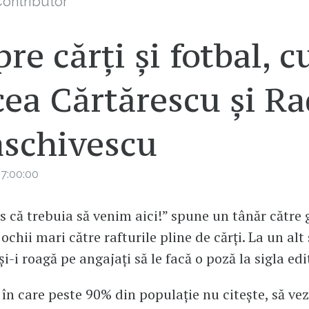
ontributor
re cărți și fotbal, c
ea Cărtărescu și R
aschivescu
7:00:00
 că trebuia să venim aici!” spune un tânăr către g
ochii mari către rafturile pline de cărți. La un alt
 și-i roagă pe angajați să le facă o poză la sigla edi
 în care peste 90% din populație nu citește, să vez