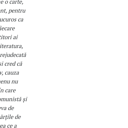
e o carte,
ent, pentru
bucuros ca
fiecare
itori ai
iteratura,
prejudecată
și cred că
v, cauza
imenu nu
în care
comunistă și
eva de
ărțile de
ea ce a