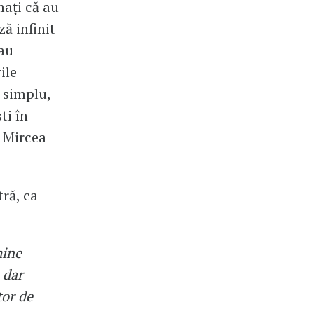
mați că au
ză infinit
sau
ile
 simplu,
ti în
 Mircea
ră, ca
mine
, dar
tor de