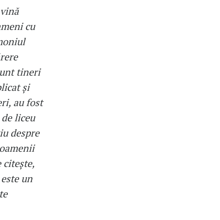
 vină
oameni cu
moniul
ărere
unt tineri
icat și
ri, au fost
 de liceu
tiu despre
 oamenii
 citește,
 este un
te