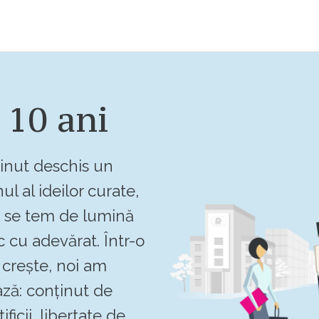
 10 ani
inut deschis un
ul al ideilor curate,
u se tem de lumină
c cu adevărat. Într-o
crește, noi am
ză: conținut de
ificii, libertate de