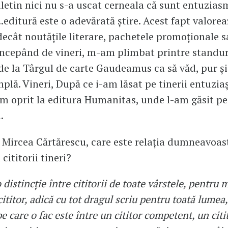
uletin nici nu s-a uscat cerneala că sunt entuzias
..editură este o adevărată știre. Acest fapt valorea
ecât noutățile literare, pachetele promoționale 
 Începând de vineri, m-am plimbat printre standur
 de la Târgul de carte Gaudeamus ca să văd, pur și
plă. Vineri, După ce i-am lăsat pe tinerii entuziaș
 oprit la editura Humanitas, unde l-am găsit pe
.
Mircea Cărtărescu, care este relația dumneavoast
 cititorii tineri?
 distincție între cititorii de toate vârstele, pentru 
 cititor, adică cu tot dragul scriu pentru toată lumea
pe care o fac este între un cititor competent, un citi