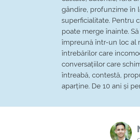
gândire, profunzime în 
superficialitate. Pentru
poate merge înainte. 
împreună într-un loc al re
întrebărilor care incomo
conversațiilor care schi
întreabă, contestă, pro
aparține. De 10 ani și pen