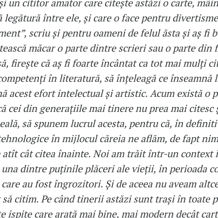
 și un cititor amator care citește astăzi o carte, mâin
ă legătură între ele, și care o face pentru divertism
ent”, scriu și pentru oameni de felul ăsta și aș fi 
itească măcar o parte dintre scrieri sau o parte din 
ă, firește că aș fi foarte încântat ca tot mai mulți cit
competenți în literatură, să înțeleagă ce înseamnă l
 acest efort intelectual și artistic. Acum există o 
că cei din generațiile mai tinere nu prea mai citesc 
eală, să spunem lucrul acesta, pentru că, în definiti
 tehnologice în mijlocul căreia ne aflăm, de fapt n
 atît cât citea înainte. Noi am trăit într-un context 
 una dintre puținile plăceri ale vieții, în perioada 
, care au fost îngrozitori. Și de aceea nu aveam altc
 să citim. Pe când tinerii astăzi sunt trași în toate p
 ispite care arată mai bine, mai modern decât cart