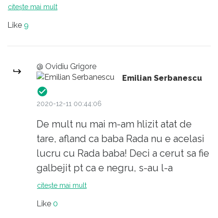
Sa va explic de ce: arbitrul Coltescu nu a
citește mai mult
Purice Narcis -Teofil - nu-i avatar, pseudonim
spus "negrul ala", ci "ala negru". O mica
ori anonimat mascat.
Like
9
diferenta care face diferenta. Daca nu
pricepeti, lasati-va de meseria pe care o
practicati!
@ Ovidiu Grigore
Emilian Serbanescu
2020-12-11 00:44:06
De mult nu mai m-am hlizit atat de
tare, afland ca baba Rada nu e acelasi
lucru cu Rada baba! Deci a cerut sa fie
galbejit pt ca e negru, s-au l-a
identificat dintr-un grup dupa
citește mai mult
culoarea pielii? OMG, nu mai exista
Like
0
rasele umane? Only BLM? Carr!