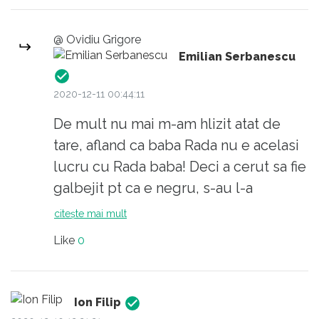
@ Ovidiu Grigore
Emilian Serbanescu
2020-12-11 00:44:11
De mult nu mai m-am hlizit atat de
tare, afland ca baba Rada nu e acelasi
lucru cu Rada baba! Deci a cerut sa fie
galbejit pt ca e negru, s-au l-a
identificat dintr-un grup dupa
citește mai mult
culoarea pielii? OMG, nu mai exista
Like
0
rasele umane? Only BLM? Carr!
Ion Filip