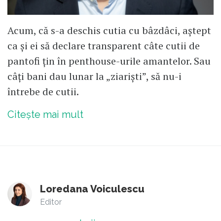
Acum, că s-a deschis cutia cu bâzdâci, aștept
ca și ei să declare transparent câte cutii de
pantofi țin în penthouse-urile amantelor. Sau
câți bani dau lunar la „ziariști”, să nu-i
întrebe de cutii.
Citește mai mult
Loredana Voiculescu
Editor