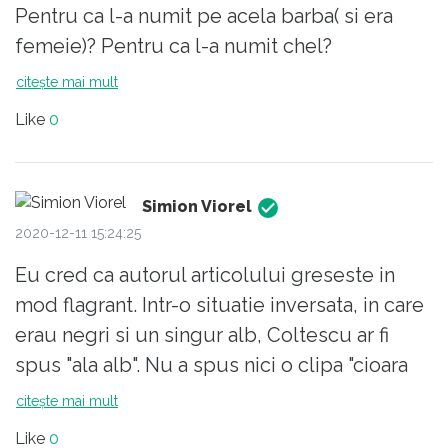
Pentru ca l-a numit pe acela barba( si era
femeie)? Pentru ca l-a numit chel?
SI de ce este apelativul negru rasist?
citește mai mult
Astept.
Like
0
Simion Viorel
2020-12-11 15:24:25
Eu cred ca autorul articolului greseste in
mod flagrant. Intr-o situatie inversata, in care
erau negri si un singur alb, Coltescu ar fi
spus "ala alb". Nu a spus nici o clipa "cioara
aia" sau "tiganul ala". In limba romana,
citește mai mult
termenul se refera strict la culoare, fara nici
Like
0