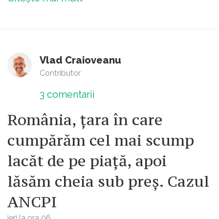
Vlad Craioveanu
Contributor
3
comentarii
România, țara în care
cumpărăm cel mai scump
lacăt de pe piață, apoi
lăsăm cheia sub preș. Cazul
ANCPI
ieri la ora 06