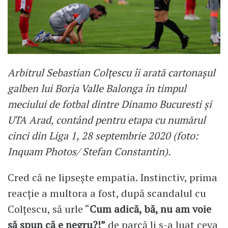
Arbitrul Sebastian Colțescu îi arată cartonașul
galben lui Borja Valle Balonga în timpul
meciului de fotbal dintre Dinamo Bucuresti și
UTA Arad, contând pentru etapa cu numărul
cinci din Liga 1, 28 septembrie 2020 (foto:
Inquam Photos/ Stefan Constantin).
Cred că ne lipsește empatia. Instinctiv, prima
reacție a multora a fost, după scandalul cu
Colțescu, să urle “
Cum adică, bă, nu am voie
să spun că e negru?!”
de parcă li s-a luat ceva