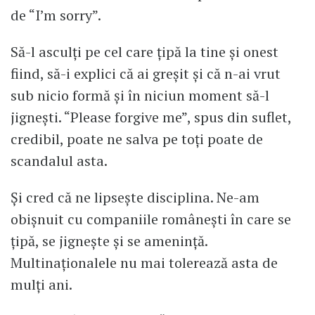
de “I’m sorry”.
Să-l asculți pe cel care țipă la tine și onest
fiind, să-i explici că ai greșit și că n-ai vrut
sub nicio formă și în niciun moment să-l
jignești. “Please forgive me”, spus din suflet,
credibil, poate ne salva pe toți poate de
scandalul asta.
Și cred că ne lipsește disciplina. Ne-am
obișnuit cu companiile românești în care se
țipă, se jignește și se amenință.
Multinaționalele nu mai tolerează asta de
mulți ani.