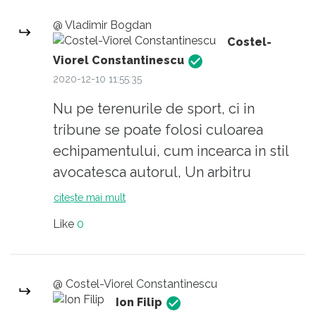
acuze și mai ales (în ”buna” tradiție
identificarea-denumirea jucătorului. Iar „ăla...”
@ Vladimir Bogdan
românească) pe auto-acuze ?
era chiar într-un trening negru. Îl rog, de
Costel-
asemenea, pe autorul articolului să ofere o
Viorel Constantinescu
2020-12-10 11:55:35
denumire alternativă a sintagmelor „rasa
neagră”, „rasa galbenă”, „rasa albă”.
Nu pe terenurile de sport, ci in
Mulțumesc.
tribune se poate folosi culoarea
echipamentului, cum incearca in stil
avocatesca autorul, Un arbitru
international e onligat sa se adreseze
citește mai mult
conform regulamentului, cu numarul
Like
0
de pe tricou, daca e jucator.
@ Costel-Viorel Constantinescu
Ion Filip