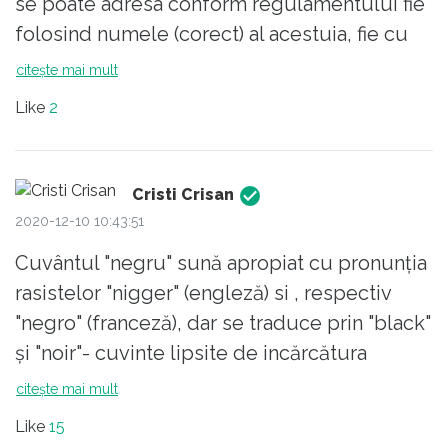
se poate adresa conform regulamentului fie
folosind numele (corect) al acestuia, fie cu
numarul de pe tricou. Dar, intr-o tara in care
citește mai mult
politistul se adreseaza conducatorilui auto
Like
2
cu "nea Vasile" iar presedintele nostru de
bloc este pentru sectorist "nea Fane", cand
Presedintele tarii este ba "Zambaretul", ba
Cristi Crisan
"Tapul", ba "Chiorul", ba "Dulapul", e normal
2020-12-10 10:43:51
ca jucatorul sa fie "ala negru".
Cuvântul "negru" sună apropiat cu pronunția
rasistelor "nigger" (engleză) si , respectiv
"negro" (franceză), dar se traduce prin "black"
și "noir"- cuvinte lipsite de incărcătura
peiorativă a primelor.
citește mai mult
Dl. Brașoveanu demonstrează că este un
Like
15
soldățel în Armata Corectitudinii Politice.