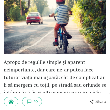
Apropo de regulile simple și aparent
neimportante, dar care ne-ar putea face
tuturor viața mai ușoară: cât de complicat ar
fi să mergem cu toții, pe stradă sau oriunde se
întâmplă să fie și alți oameni care circulă în
același timp, ținând dreapta?
30
Share