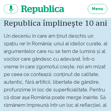
Sari
la
Menu
continut
Republica împlinește 10 ani
Un deceniu în care am ținut deschis un
spațiu rar în România: unul al ideilor curate, al
argumentelor care nu se tem de lumină și al
vocilor care gândesc cu adevărat. Într-o
vreme în care zgomotul crește, noi am mizat
pe ceea ce contează: conținut de calitate,
autentic, fără artificii, libertate de gândire,
profunzime în loc de superficialitate. Pentru
că doar așa România poate merge înainte. Să
rămânem împreună într-un loc al reflecției, al