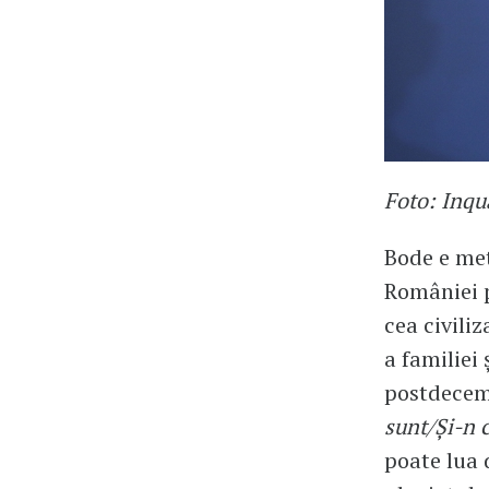
Foto: Inqu
Bode e metr
României p
cea civiliz
a familiei
postdecem
sunt/Și-n 
poate lua 