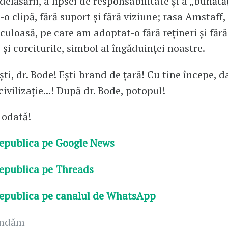
delăsării, a lipsei de responsabilitate și a „bunătăț
o clipă, fără suport și fără viziune; rasa Amstaff, 
culoasă, pe care am adoptat-o fără rețineri și fără 
 și corciturile, simbol al îngăduinței noastre.
ști, dr. Bode! Ești brand de țară! Cu tine începe, da
ivilizație...! După dr. Bode, potopul!
 odată!
epublica pe Google News
epublica pe Threads
epublica pe canalul de WhatsApp
andăm