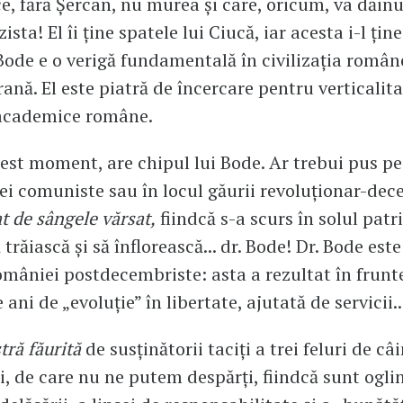
ce, fără Șercan, nu murea și care, oricum, va dăinu
ista! El îi ține spatele lui Ciucă, iar acesta i-l ține
Bode e o verigă fundamentală în civilizația româ
nă. El este piatră de încercare pentru verticalit
 academice române.
cest moment, are chipul lui Bode. Ar trebui pus pe
ei comuniste sau în locul găurii revoluționar-dec
t de sângele vărsat,
fiindcă s-a scurs în solul patri
 trăiască și să înflorească... dr. Bode! Dr. Bode est
României postdecembriste: asta a rezultat în frunte
ani de „evoluție” în libertate, ajutată de servicii..
tră făurită
de susținătorii taciți a trei feluri de câi
, de care nu ne putem despărți, fiindcă sunt ogli