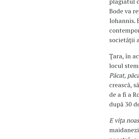
plagiatul 
Bode va rez
Iohannis. 
contempora
societății
Țara, în a
locul stem
Păcat, păca
crească, să
de a fi a 
după 30 de 
E vița noas
maidanezii