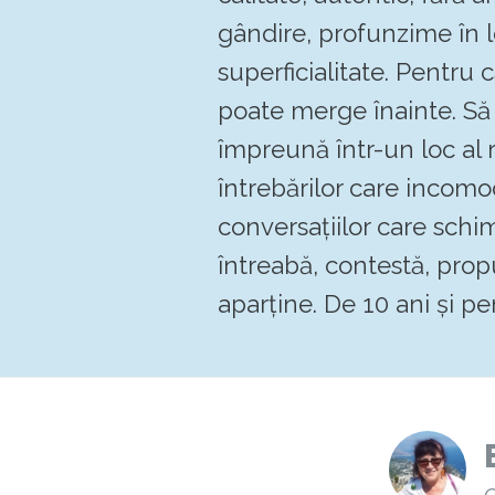
gândire, profunzime în 
superficialitate. Pentru
poate merge înainte. 
împreună într-un loc al re
întrebărilor care incomo
conversațiilor care schi
întreabă, contestă, pro
aparține. De 10 ani și pen