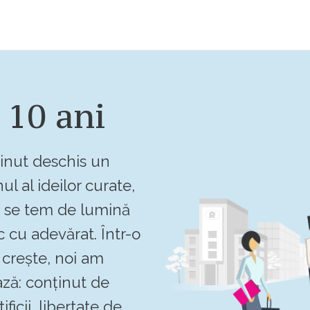
 10 ani
inut deschis un
ul al ideilor curate,
u se tem de lumină
c cu adevărat. Într-o
crește, noi am
ză: conținut de
ificii, libertate de