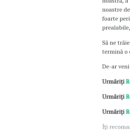
noastră, a 
noastre de-
foarte peri
prealabile,
Să ne trăie
termină o c
De-ar veni
Urmăriți
R
Urmăriți
R
Urmăriți
R
Îți recom