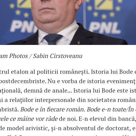
am Photos / Sabin Cirstoveanu
ul etalon al politicii românești. Istoria lui Bode e
ostdecembriste. Nu e vorba de istoria evenimenți
ațională, demnă de anale... Istoria lui Bode este is
 și a relațiilor interpersonale din societatea româ
bristă.
Bode e în fiecare român. Bode e-n toate/În 
cele ce mâine vor râde
de noi. E-n elevul din bancă,
de model arivistic, și-n absolventul de doctorat, 