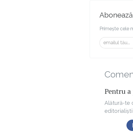
Abonează-
Primește cele m
Comenta
Pentru a 
Alătură-te 
editorialișt