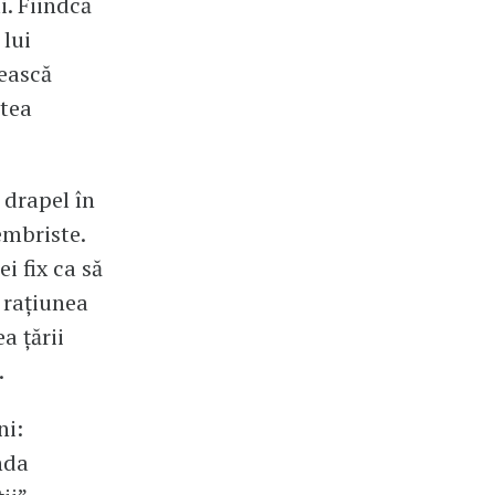
i. Fiindcă
 lui
nească
atea
 drapel în
embriste.
ei fix ca să
e rațiunea
a țării
.
ni:
nda