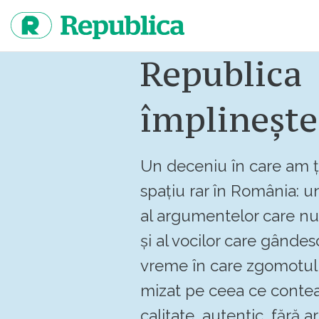
Sari
la
continut
Republica
împlinește
Un deceniu în care am ț
spațiu rar în România: un
al argumentelor care n
și al vocilor care gândes
vreme în care zgomotul 
mizat pe ceea ce contea
calitate, autentic, fără art