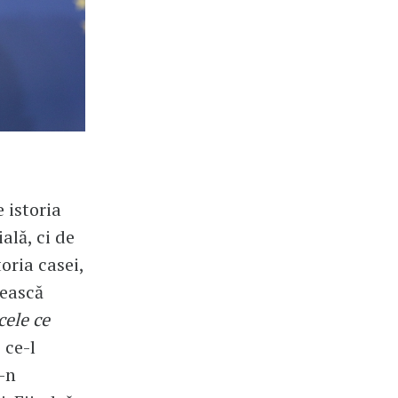
 istoria
ală, ci de
toria casei,
nească
cele ce
 ce-l
e-n