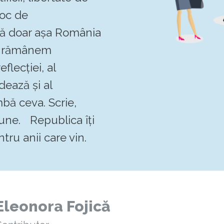
loc de
 că doar așa România
Să rămânem
flecției, al
dează și al
mbă ceva. Scrie,
pune. Republica îți
tru anii care vin.
Eleonora Fojică