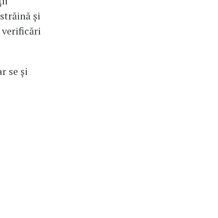
ii”
străină și
verificări
r se și