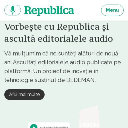
Sari
la
Menu
continut
Vorbește cu Republica și
ascultă editorialele audio
Vă mulțumim că ne sunteți alături de nouă
ani Ascultați editorialele audio publicate pe
platformă. Un proiect de inovație în
tehnologie susținut de DEDEMAN.
Află mai multe