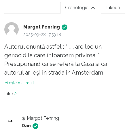
Cronologic
Likeuri
Margot Fenring
2025-09-28 17:53:18
Autorul enunță astfel : “ ….. are loc un
genocid la care întoarcem privirea. “
Presupunând ca se referă la Gaza si ca
autorul ar ieși in strada în Amsterdam
stringand “ Free Palestine “, n-ar fi rău sa
citește mai mult
învețe 10 lucruri :
Like
2
1 Palestinienii au respins în mod constant
inițiativele de pace, cum ar fi Planul de Partaj
al ONU din 1947, ceea ce a dus la războiul
@ Margot Fenring
civil imediat și la Războiul Arabo-Israelian din
Dan