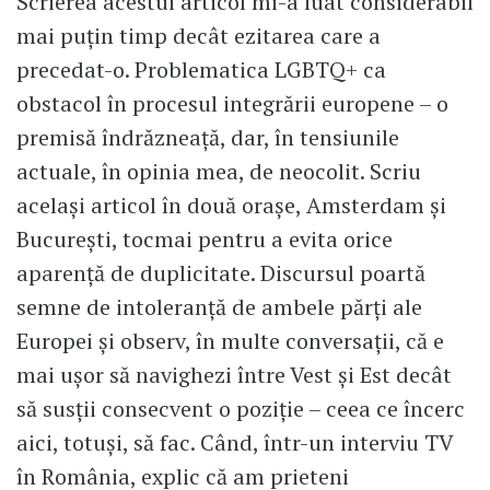
Scrierea acestui articol mi-a luat considerabil
mai puțin timp decât ezitarea care a
precedat-o. Problematica LGBTQ+ ca
obstacol în procesul integrării europene – o
premisă îndrăzneață, dar, în tensiunile
actuale, în opinia mea, de neocolit. Scriu
același articol în două orașe, Amsterdam și
București, tocmai pentru a evita orice
aparență de duplicitate. Discursul poartă
semne de intoleranță de ambele părți ale
Europei și observ, în multe conversații, că e
mai ușor să navighezi între Vest și Est decât
să susții consecvent o poziție – ceea ce încerc
aici, totuși, să fac. Când, într-un interviu TV
în România, explic că am prieteni