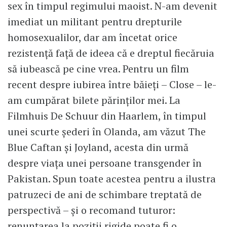
sex în timpul regimului maoist. N-am devenit
imediat un militant pentru drepturile
homosexualilor, dar am încetat orice
rezistență față de ideea că e dreptul fiecăruia
să iubească pe cine vrea. Pentru un film
recent despre iubirea între băieți – Close – le-
am cumpărat bilete părinților mei. La
Filmhuis De Schuur din Haarlem, în timpul
unei scurte șederi în Olanda, am văzut The
Blue Caftan și Joyland, acesta din urmă
despre viața unei persoane transgender în
Pakistan. Spun toate acestea pentru a ilustra
patruzeci de ani de schimbare treptată de
perspectivă – și o recomand tuturor:
renunțarea la poziții rigide poate fi o