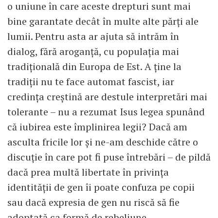
o uniune în care aceste drepturi sunt mai
bine garantate decât în multe alte părți ale
lumii. Pentru asta ar ajuta să intrăm în
dialog, fără aroganță, cu populația mai
tradițională din Europa de Est. A ține la
tradiții nu te face automat fascist, iar
credința creștină are destule interpretări mai
tolerante – nu a rezumat Isus legea spunând
că iubirea este împlinirea legii? Dacă am
asculta fricile lor și ne-am deschide către o
discuție în care pot fi puse întrebări – de pildă
dacă prea multă libertate în privința
identității de gen îi poate confuza pe copii
sau dacă expresia de gen nu riscă să fie
adoptată ca formă de rebeliune