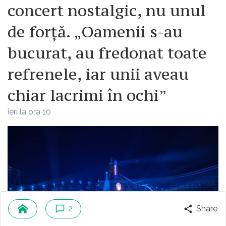
concert nostalgic, nu unul
de forță. „Oamenii s-au
bucurat, au fredonat toate
refrenele, iar unii aveau
chiar lacrimi în ochi”
ieri la ora 10
2
Share