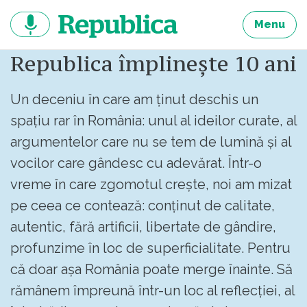
Sari
la
Menu
continut
Republica împlinește 10 ani
Un deceniu în care am ținut deschis un
spațiu rar în România: unul al ideilor curate, al
argumentelor care nu se tem de lumină și al
vocilor care gândesc cu adevărat. Într-o
vreme în care zgomotul crește, noi am mizat
pe ceea ce contează: conținut de calitate,
autentic, fără artificii, libertate de gândire,
profunzime în loc de superficialitate. Pentru
că doar așa România poate merge înainte. Să
rămânem împreună într-un loc al reflecției, al