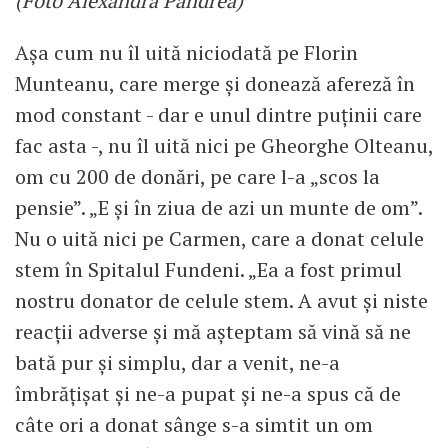
(Foto Alexandra Pandrea)
Așa cum nu îl uită niciodată pe Florin
Munteanu, care merge și donează afereză în
mod constant - dar e unul dintre puținii care
fac asta -, nu îl uită nici pe Gheorghe Olteanu,
om cu 200 de donări, pe care l-a „scos la
pensie”. „E și în ziua de azi un munte de om”.
Nu o uită nici pe Carmen, care a donat celule
stem în Spitalul Fundeni. „Ea a fost primul
nostru donator de celule stem. A avut și niste
reacții adverse și mă așteptam să vină să ne
bată pur și simplu, dar a venit, ne-a
îmbrățișat și ne-a pupat și ne-a spus că de
câte ori a donat sânge s-a simtit un om