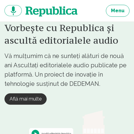
Sari
la
Menu
continut
Vorbește cu Republica și
ascultă editorialele audio
Vă mulțumim că ne sunteți alături de nouă
ani Ascultați editorialele audio publicate pe
platformă. Un proiect de inovație în
tehnologie susținut de DEDEMAN.
Află mai multe