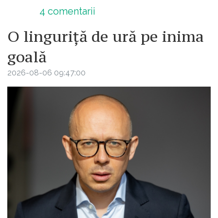
4
comentarii
O linguriță de ură pe inima
goală
2026-08-06 09:47:00