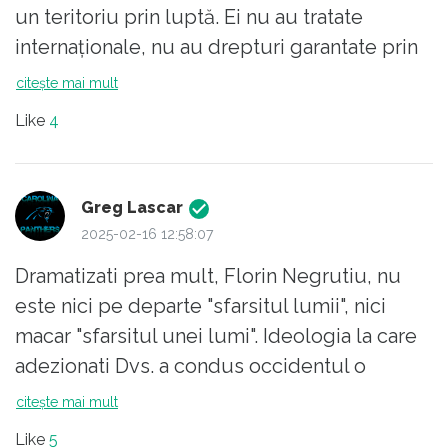
un teritoriu prin luptă. Ei nu au tratate
internaționale, nu au drepturi garantate prin
Constituție. Au colți.
citește mai mult
Da, e adevărat că ideologia de stânga a
Like
4
scăpat de sub control, dar ar trebui să
învățăm din istorie. Scăpase de sub control
și în Germania anilor 20, dar antidotul s-a
Greg Lascar
dovedit mai dezastruos decât problema
2025-02-16 12:58:07
însăși. Șeful unui partid naționalist a început
Dramatizati prea mult, Florin Negrutiu, nu
discret, anexând o țară de limbă germană
este nici pe departe "sfarsitul lumii", nici
(Austria). N-a întâmpinat rezistență.
macar "sfarsitul unei lumi". Ideologia la care
De ce să ne băgăm noi în problema
adezionati Dvs. a condus occidentul o
nemților? S-o ia! Și au luat-o. Apoi au vrut
perioada, a ajuns la limitele sale naturale si
citește mai mult
mai mult, pentru că bătăușul clasei vrea mai
acum este inlocuita de alta ideologie, atat si
mult dacă îi dai voie.
Like
5