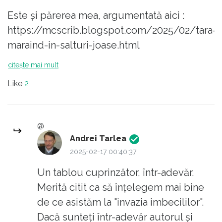
nu exista asa ceva, fusese desfiintat. E ca in
"adezionează"..
Este și părerea mea, argumentată aici :
Asimov, Fundatia, cind pe planeta unde
Și e mândru că e român.
https://mcscrib.blogspot.com/2025/02/tara-
fusesera exilati nu existase nici un
maraind-in-salturi-joase.html
psihoistoric, desi ei trebuiau sa realizeze
ceva ce se baza pe o noua stiinta,
citește mai mult
psihoistoria. O analiza succinta asupra
Like
2
premierilor Romaniei din 1989 incoace va
duce de la un cadru universitar - Petre
Roman la unul ce-si mai cauta inca diploma
@
de bacalaureat - Marcel Ciolacu. Asta este
Andrei Tarlea
2025-02-17 00:40:37
evolutia societatii.
Un tablou cuprinzător, într-adevăr.
Merită citit ca să înțelegem mai bine
de ce asistăm la "invazia imbecililor".
Dacă sunteți într-adevăr autorul și