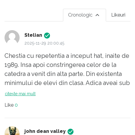
Cronologic
Likeuri
Stelian
2025-11-29 20:00:45
Chestia cu repetentia a inceput hat, inaite de
1989. Insa apoi constringerea celor de la
catedra a venit din alta parte. Din existenta
minimului de elevi din clasa. Adica aveai sub
minim, se desfiinta clasa, deci ore mai
citește mai mult
putine, cauti completare, nu gasesti, etc,
Like
0
etc.
Mai departe a continuat cu aparitia
facultatilor private peste noapte, unde au
john dean valley