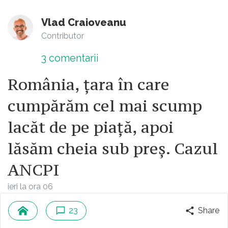
Vlad Craioveanu
Contributor
3
comentarii
România, țara în care
cumpărăm cel mai scump
lacăt de pe piață, apoi
lăsăm cheia sub preș. Cazul
ANCPI
ieri la ora 06
23
Share