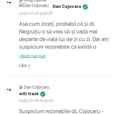
capete o nuanță ușor depreciativă,
Dan Cojocaru
deoarece implicarea activă în viața
2025-02-16 15:56:26
publică era considerată esențială
Așa cum ziceți, probabil că și dl.
pentru un cetățean de onoare.
Negruțiu o să vrea să-și vadă mai
Dar ideea este -cetatean de onoare -
departe de viața lui de zi cu zi. Dar am
cum bine ati subliniat
suspiciuni rezonabile că există o
problema: banii care veneau până
citește mai mult
acum pe o anumită filieră, în vechiul
Like
3
regim, n-o să mai vină în noul regim.
Deci zbaterile și vaietele nu sunt
numai de origine pur ideologică, ci și
@ Dan Cojocaru
- îndrăznesc să spun - pecuniară.
will trask
2025-02-16 20:30:21
Suspiciuni rezonabile dL Cojocaru -