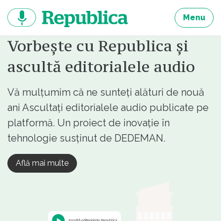
Sari
la
Menu
continut
Vorbește cu Republica și
ascultă editorialele audio
Vă mulțumim că ne sunteți alături de nouă
ani Ascultați editorialele audio publicate pe
platformă. Un proiect de inovație în
tehnologie susținut de DEDEMAN.
Află mai multe