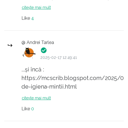
aveți drepturi de editare, poate
citește mai mult
corectați "[...] o problemă de AND
Like
4
național deja". Cred că era vorba de
ADN.
@ Andrei Tarlea
2025-02-17 12:49:41
...și încă :
https://mcscrib.blogspot.com/2025/02
de-igiena-mintii.html
citește mai mult
Like
0