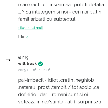
mai exact , ce inseamna -puteti detalia
... ? Sa intelegem si noi - cei mai putin
familiarizarti cu subtextul ...
Inteleg ca aveti informatii valide -
citește mai mult
adica in acest articol de autor scris de
Like
4
dl Negrutiu -sugerati Dvs -de fapt nu
este o opinie - cum sugestiv spuneti :
originea vaicarita este pecuniara ? Pai -
@ mg
in spirit proletar /civic /suveranist -
will trask
denuntati acest element periculos
2025-02-16 21:04:26
organelor statului pt atitudine vadit
pai-imbecil = idiot ,cretin ,neghiob
dusmanoasa ...!!!!
.natarau ,prost ,tampit / tot acolo ,ca
Oameni buni - am innebunit toti ? Pt. o
definitie ,,dar ,,,romani sunt si ei -
singura opinie de autor ( la care
voteaza in ne/stiinta - ati fi surprins/a
subscriu dealtfel ) gasim- brusc- o