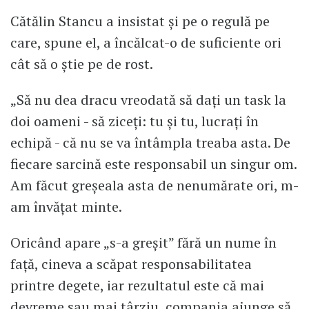
Cătălin Stancu a insistat și pe o regulă pe
care, spune el, a încălcat-o de suficiente ori
cât să o știe pe de rost.
„Să nu dea dracu vreodată să dați un task la
doi oameni - să ziceți: tu și tu, lucrați în
echipă - că nu se va întâmpla treaba asta. De
fiecare sarcină este responsabil un singur om.
Am făcut greșeala asta de nenumărate ori, m-
am învățat minte.
Oricând apare „s-a greșit” fără un nume în
față, cineva a scăpat responsabilitatea
printre degete, iar rezultatul este că mai
devreme sau mai târziu, compania ajunge să