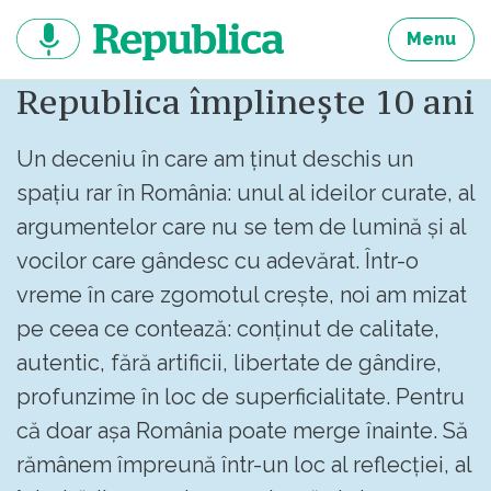
Sari
la
Menu
continut
Republica împlinește 10 ani
Un deceniu în care am ținut deschis un
spațiu rar în România: unul al ideilor curate, al
argumentelor care nu se tem de lumină și al
vocilor care gândesc cu adevărat. Într-o
vreme în care zgomotul crește, noi am mizat
pe ceea ce contează: conținut de calitate,
autentic, fără artificii, libertate de gândire,
profunzime în loc de superficialitate. Pentru
că doar așa România poate merge înainte. Să
rămânem împreună într-un loc al reflecției, al