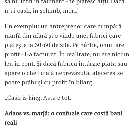
să nu intri în faliment - te plătesc alții. Dacă
n-ai cash, în schimb, mori.”
Un exemplu: un antreprenor care cumpără
marfă din afară și o vinde unei fabrici care
plătește la 30-60 de zile. Pe hârtie, omul are
profit - l-a facturat. În realitate, nu are niciun
leu în cont. Și dacă fabrica întârzie plata sau
apare o cheltuială neprevăzută, afacerea se
poate prăbuși cu profit în bilanț.
„Cash is king. Asta e tot.”
Adaos vs. marjă: o confuzie care costă bani
reali