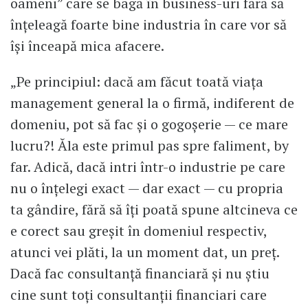
oameni” care se bagă în business-uri fără să
înțeleagă foarte bine industria în care vor să
își înceapă mica afacere.
„Pe principiul: dacă am făcut toată viața
management general la o firmă, indiferent de
domeniu, pot să fac și o gogoșerie — ce mare
lucru?! Ăla este primul pas spre faliment, by
far. Adică, dacă intri într-o industrie pe care
nu o înțelegi exact — dar exact — cu propria
ta gândire, fără să îți poată spune altcineva ce
e corect sau greșit în domeniul respectiv,
atunci vei plăti, la un moment dat, un preț.
Dacă fac consultanță financiară și nu știu
cine sunt toți consultanții financiari care