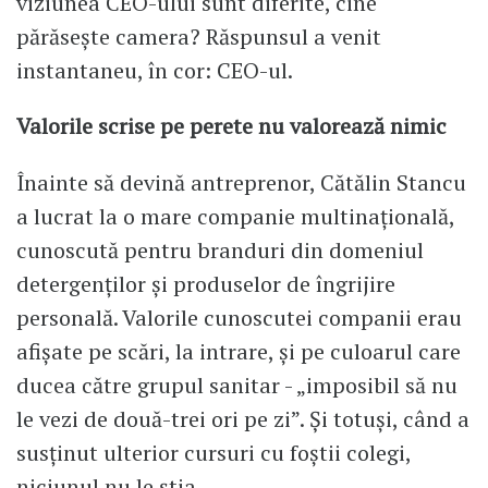
viziunea CEO-ului sunt diferite, cine
părăsește camera? Răspunsul a venit
instantaneu, în cor: CEO-ul.
Valorile scrise pe perete nu valorează nimic
Înainte să devină antreprenor, Cătălin Stancu
a lucrat la o mare companie multinațională,
cunoscută pentru branduri din domeniul
detergenților și produselor de îngrijire
personală. Valorile cunoscutei companii erau
afișate pe scări, la intrare, și pe culoarul care
ducea către grupul sanitar - „imposibil să nu
le vezi de două-trei ori pe zi”. Și totuși, când a
susținut ulterior cursuri cu foștii colegi,
niciunul nu le știa.