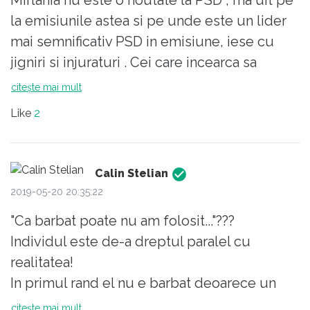
la emisiunile astea si pe unde este un lider
mai semnificativ PSD in emisiune, iese cu
jigniri si injuraturi . Cei care incearca sa
mentina un limbaj decent ii numeri pe
citește mai mult
degete.
Like
2
Ceea ce este groaznic si nimeni nu pare ca
sesizeaza, este modul cum vorbesc ei de
banii contribuabililor ca si cum i-ar fi adus de
Calin Stelian
la mamicile lor de acasa. Noi finantam ,
2019-05-20 20:35:22
facem, dregem ... Nu finantati mai nesimtitilor
"Ca barbat poate nu am folosit..."???
nimic, ca nu sunt banii vostri, ci AI NOSTRI !
Individul este de-a dreptul paralel cu
Stiu ca asa s-au obisnuit , dar se pare ca nici
realitatea!
noi nu constientizam ca oricare din platitorii
In primul rand el nu e barbat deoarece un
de taxe din Romania are mai multe drepturi
barbat nu
citește mai mult