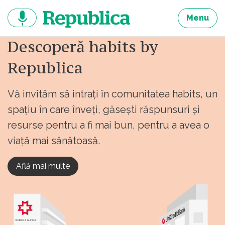
Sari
la
Menu
continut
Descoperă habits by
Republica
Vă invităm să intrați în comunitatea habits, un
spațiu în care înveți, găsești răspunsuri și
resurse pentru a fi mai bun, pentru a avea o
viață mai sănătoasă.
Află mai multe