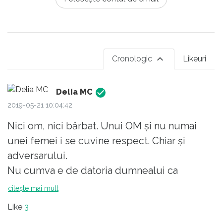
Cronologic
Likeuri
Delia MC
2019-05-21 10:04:42
Nici om, nici bărbat. Unui OM și nu numai
unei femei i se cuvine respect. Chiar și
adversarului.
Nu cumva e de datoria dumnealui ca
ministru să susțină cluburile sportive? Le
citește mai mult
finanțează cumva din buzunarul propriu? I se
Like
3
cuvin temenele și recunoștință veșnică