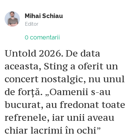
Mihai Schiau
Editor
0
comentarii
Untold 2026. De data
aceasta, Sting a oferit un
concert nostalgic, nu unul
de forță. „Oamenii s-au
bucurat, au fredonat toate
refrenele, iar unii aveau
chiar lacrimi în ochi”