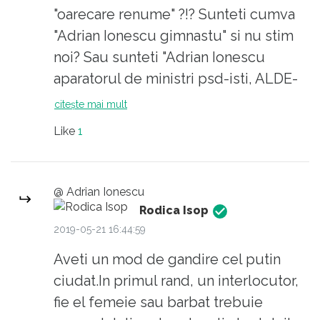
ansamblul lor. Si a nu respecta pe cineva
"oarecare renume" ?!? Sunteti cumva
pentru ce-a facut nu-i o insulta in definitiv.
"Adrian Ionescu gimnastu" si nu stim
noi? Sau sunteti "Adrian Ionescu
aparatorul de ministri psd-isti, ALDE-
isti, de tot rasul si de toata jena"? Eu
citește mai mult
cred ca dumneata esti acel"Adrian
Like
1
Ionescu " trollul psdist, antiroman,
care este la fel de nepoliticos si de
ne-barbat ca si infumuratul ministru
@ Adrian Ionescu
care o "sponsorizeaza" pe Corina
Rodica Isop
Ungureanu din buzunarul "lui" de
2019-05-21 16:44:59
ministru! Mai rasfirati, baieti, mai
Aveti un mod de gandire cel putin
rasfirati!
ciudat.In primul rand, un interlocutor,
fie el femeie sau barbat trebuie