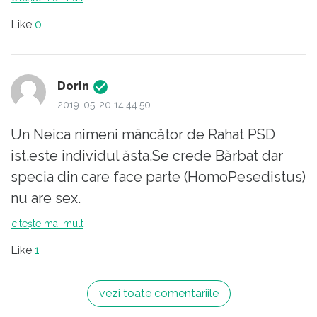
decit oricare din cotofenele si ineptii din
se comporta asa cu o femeie.Un barbat nu
guvern si parlament.
Like
0
asteapta o femeie
Explicatia este foarte simpla , platitorii de
sa vina la el ca sa-si ceara scuze ci el face
taxe aduc bani la buget si ei ii gestioneaza.
acvest gest din decenta elementara.
De asemenea in numele acestei gestiuni (
Dorin
Sigur,decenta pentru PSDisti este un
pozitive se asuma) primesc salarii din acelasi
2019-05-20 14:44:50
neologism...
buget colectat din taxe , imprumuturi si
Un Neica nimeni mâncător de Rahat PSD
fonduri nerambursabile.
ist.este individul ăsta.Se crede Bărbat dar
specia din care face parte (HomoPesedistus)
nu are sex.
citește mai mult
Like
1
vezi toate comentariile