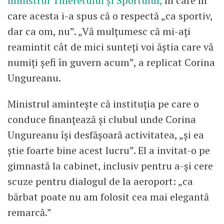
ministrul Tineretului și Sportului,
în care în
care acesta i-a spus că o respectă „ca sportiv,
dar ca om, nu”. „Vă mulțumesc că mi-ați
reamintit cât de mici sunteți voi ăștia care vă
numiți șefi în guvern acum”, a replicat Corina
Ungureanu.
Ministrul amintește că instituția pe care o
conduce finanțează și clubul unde Corina
Ungureanu își desfășoară activitatea, „și ea
știe foarte bine acest lucru”. El a invitat-o pe
gimnastă la cabinet, inclusiv pentru a-și cere
scuze pentru dialogul de la aeroport: „ca
bărbat poate nu am folosit cea mai elegantă
remarcă.”