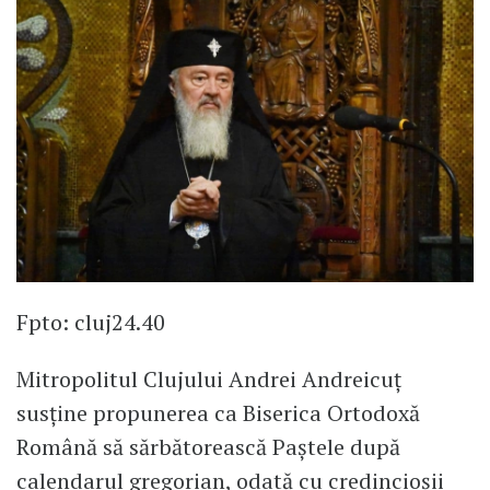
Fpto: cluj24.40
Mitropolitul Clujului Andrei Andreicuț
susține propunerea ca Biserica Ortodoxă
Română să sărbătorească Paștele după
calendarul gregorian, odată cu credincioșii