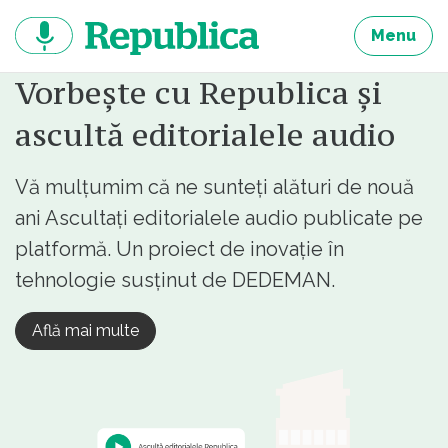
Sari
la
Menu
continut
Vorbește cu Republica și
ascultă editorialele audio
Vă mulțumim că ne sunteți alături de nouă
ani Ascultați editorialele audio publicate pe
platformă. Un proiect de inovație în
tehnologie susținut de DEDEMAN.
Află mai multe