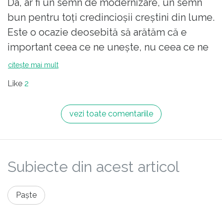
Da, ar fi un semn de modernizare, un semn
bun pentru toți credincioșii creștini din lume.
Este o ocazie deosebită să arătăm că e
important ceea ce ne unește, nu ceea ce ne
dezbină.
citește mai mult
Ar fi de bun augur mai ales acum, când din
Like
2
păcate ortodocșii ucid alți ortodocși într-un
război declanșat de un descreierat susținut
vezi toate comentariile
de un ierarh de sub a cărui sutană se văd
coada și copitele diavolului.
Subiecte din acest articol
Paște