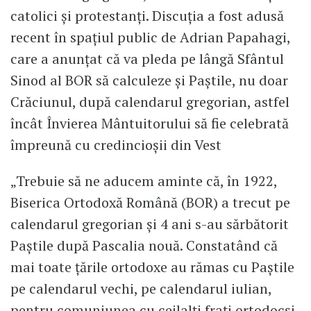
catolici și protestanți. Discuția a fost adusă
recent în spațiul public de Adrian Papahagi,
care a anunțat că va pleda pe lângă Sfântul
Sinod al BOR să calculeze și Paștile, nu doar
Crăciunul, după calendarul gregorian, astfel
încât Învierea Mântuitorului să fie celebrată
împreună cu credincioșii din Vest
„Trebuie să ne aducem aminte că, în 1922,
Biserica Ortodoxă Română (BOR) a trecut pe
calendarul gregorian și 4 ani s-au sărbătorit
Paștile după Pascalia nouă. Constatând că
mai toate țările ortodoxe au rămas cu Paștile
pe calendarul vechi, pe calendarul iulian,
pentru comuniunea cu ceilalți frați ortodocși,