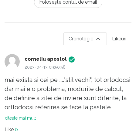
Folosește contul de email
Cronologic
Likeuri
corneliu apostol
2023-04-13 09:50:58
mai exista si cei pe ...."stil vechi", tot ortodocsi
dar mai e o problema, modurile de calcul,
de definire a zilei de inviere sunt diferite, la
orttodocsi referirea se face la pastele
evreiesc iar la ceilalti (inclusiv biserica rusa)
citește mai mult
sunt niste calcule complicate
Like
0
daca are cineva rabdare , sa caute printre