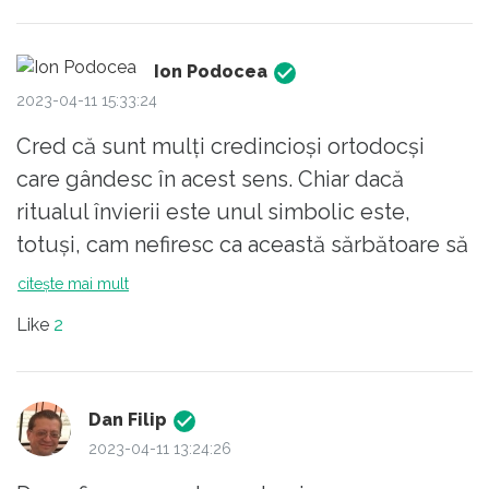
enciclopediile mai vechi sau sa intrebe
Ion Podocea
2023-04-11 15:33:24
Cred că sunt mulți credincioși ortodocși
care gândesc în acest sens. Chiar dacă
ritualul învierii este unul simbolic este,
totuși, cam nefiresc ca această sărbătoare să
nu fie dată calendaristică comună tuturor
citește mai mult
creștinilor. Numai faptul că Teodosie, rusofil,
Like
2
a simțit nevoia să-și debiteze, ca de obicei,
marile lui adevăruri este un motiv de
reflecție asupra acestui subiect.
Dan Filip
2023-04-11 13:24:26