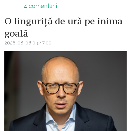
4
comentarii
O linguriță de ură pe inima
goală
2026-08-06 09:47:00