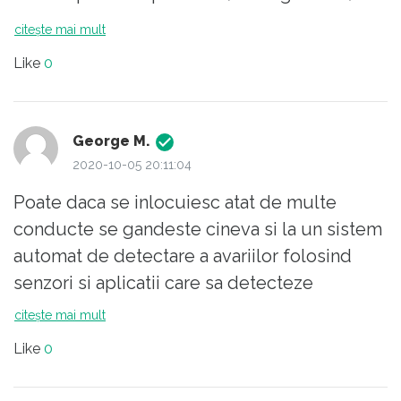
citește mai mult
Like
0
George M.
2020-10-05 20:11:04
Poate daca se inlocuiesc atat de multe
conducte se gandeste cineva si la un sistem
automat de detectare a avariilor folosind
senzori si aplicatii care sa detecteze
segmentele de retea pe care se produc
citește mai mult
avariile - ca tot sunt la moda acum
Like
0
proiectele IoT. Ar fi ceva chiar foarte util.
Ceva de genul: http://presentations-berlin-