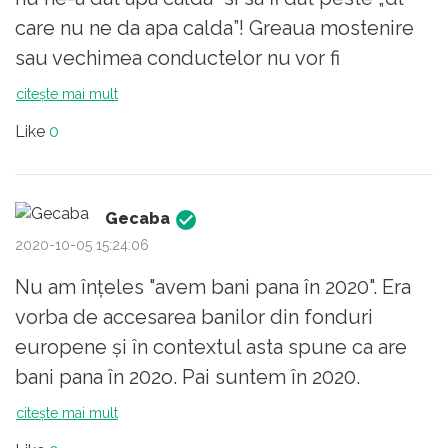
preferând să enerveze populația, închizând
care nu ne da apa calda”! Greaua mostenire
... robinetele.
sau vechimea conductelor nu vor fi
acceptate ca scuze, astea au fost scuzele
citește mai mult
E „normal” ca inteligenții să creadă că
tuturor politicienilor fara
Elcenul, din subordinea guvernului se
Like
0
solutii/incompetenti (inclusiv a nefericitei
ocupă doar cu ... oxigenarea văzduhului de
firea). Vrem politicieni, in mod special edili,
deasupra bucureștiului, arzând cu voioșie
gospodari, cu solutii, nu cu scuze!
noaptea, reziduuri care mai de care mai
Gecaba
frumos mirositoare spre satisfacția tuturor,
2020-10-05 15:24:06
nu doar a astmaticilor.
Nu am înțeles "avem bani pana în 2020". Era
vorba de accesarea banilor din fonduri
Spre bucuria dăștepților de mai sus, se
europene și în contextul asta spune ca are
aude din gura târgului o nouă veste
bani pana în 202o. Pai suntem în 2020.
minunată și anume că scorurile alesului lor,
citește mai mult
Plicușor au sărit până la cer la ... negocierile