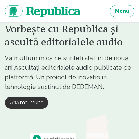
Sari
la
Menu
continut
Vorbește cu Republica și
ascultă editorialele audio
Vă mulțumim că ne sunteți alături de nouă
ani Ascultați editorialele audio publicate pe
platformă. Un proiect de inovație în
tehnologie susținut de DEDEMAN.
Află mai multe