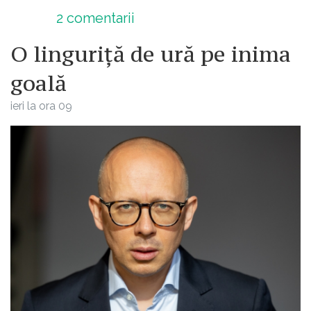
2
comentarii
O linguriță de ură pe inima
goală
ieri la ora 09