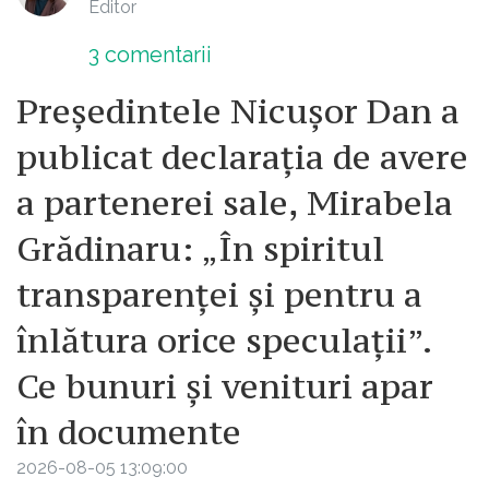
Editor
3
comentarii
Președintele Nicușor Dan a
publicat declarația de avere
a partenerei sale, Mirabela
Grădinaru: „În spiritul
transparenței și pentru a
înlătura orice speculații”.
Ce bunuri și venituri apar
în documente
2026-08-05 13:09:00