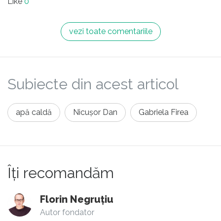
Like
0
cu diferiții dezvoltatori imobiliari care nu mai
au de acum la masă un simplu oengist ...
vezi toate comentariile
Subiecte din acest articol
apă caldă
Nicușor Dan
Gabriela Firea
Îți recomandăm
Florin Negruțiu
Autor fondator